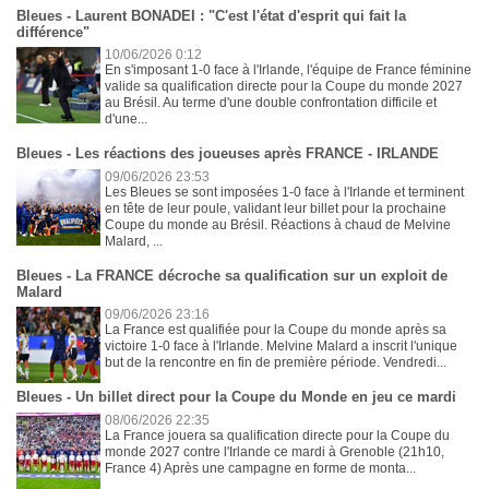
Bleues - Laurent BONADEI : "C'est l'état d'esprit qui fait la
différence"
10/06/2026 0:12
En s'imposant 1-0 face à l'Irlande, l'équipe de France féminine
valide sa qualification directe pour la Coupe du monde 2027
au Brésil. Au terme d'une double confrontation difficile et
d'une...
Bleues - Les réactions des joueuses après FRANCE - IRLANDE
09/06/2026 23:53
Les Bleues se sont imposées 1-0 face à l'Irlande et terminent
en tête de leur poule, validant leur billet pour la prochaine
Coupe du monde au Brésil. Réactions à chaud de Melvine
Malard, ...
Bleues - La FRANCE décroche sa qualification sur un exploit de
Malard
09/06/2026 23:16
La France est qualifiée pour la Coupe du monde après sa
victoire 1-0 face à l'Irlande. Melvine Malard a inscrit l'unique
but de la rencontre en fin de première période. Vendredi...
Bleues - Un billet direct pour la Coupe du Monde en jeu ce mardi
08/06/2026 22:35
La France jouera sa qualification directe pour la Coupe du
monde 2027 contre l'Irlande ce mardi à Grenoble (21h10,
France 4) Après une campagne en forme de monta...