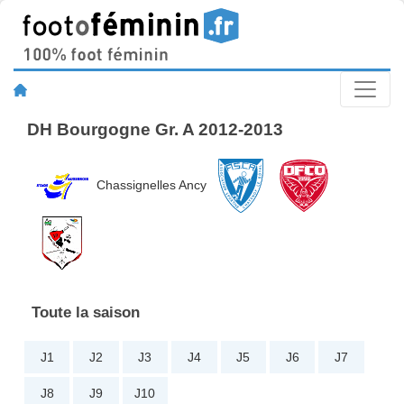
DH Bourgogne Gr. A 2012-2013
Chassignelles Ancy
Toute la saison
J1
J2
J3
J4
J5
J6
J7
J8
J9
J10