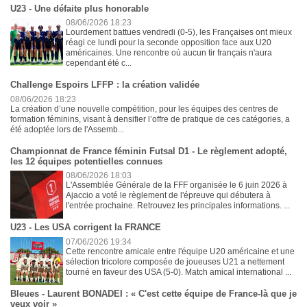
U23 - Une défaite plus honorable
08/06/2026 18:23
Lourdement battues vendredi (0-5), les Françaises ont mieux
réagi ce lundi pour la seconde opposition face aux U20
américaines. Une rencontre où aucun tir français n'aura
cependant été c...
Challenge Espoirs LFFP : la création validée
08/06/2026 18:23
La création d’une nouvelle compétition, pour les équipes des centres de
formation féminins, visant à densifier l’offre de pratique de ces catégories, a
été adoptée lors de l'Assemb...
Championnat de France féminin Futsal D1 - Le règlement adopté,
les 12 équipes potentielles connues
08/06/2026 18:03
L'Assemblée Générale de la FFF organisée le 6 juin 2026 à
Ajaccio a voté le règlement de l'épreuve qui débutera à
l'entrée prochaine. Retrouvez les principales informations. ...
U23 - Les USA corrigent la FRANCE
07/06/2026 19:34
Cette rencontre amicale entre l'équipe U20 américaine et une
sélection tricolore composée de joueuses U21 a nettement
tourné en faveur des USA (5-0). Match amical international ...
Bleues - Laurent BONADEI : « C'est cette équipe de France-là que je
veux voir »