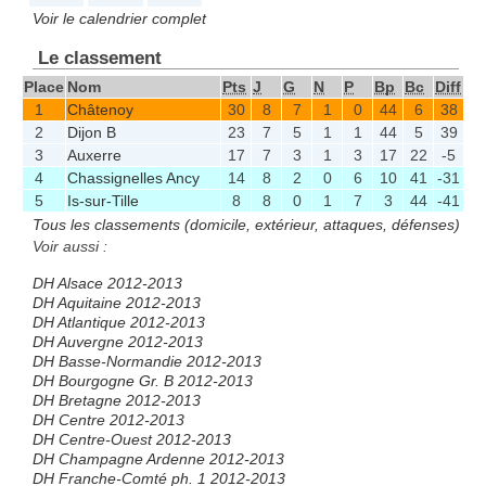
Voir le calendrier complet
Le classement
Place
Nom
Pts
J
G
N
P
Bp
Bc
Diff
1
Châtenoy
30
8
7
1
0
44
6
38
2
Dijon B
23
7
5
1
1
44
5
39
3
Auxerre
17
7
3
1
3
17
22
-5
4
Chassignelles Ancy
14
8
2
0
6
10
41
-31
5
Is-sur-Tille
8
8
0
1
7
3
44
-41
Tous les classements (domicile, extérieur, attaques, défenses)
Voir aussi :
DH Alsace 2012-2013
DH Aquitaine 2012-2013
DH Atlantique 2012-2013
DH Auvergne 2012-2013
DH Basse-Normandie 2012-2013
DH Bourgogne Gr. B 2012-2013
DH Bretagne 2012-2013
DH Centre 2012-2013
DH Centre-Ouest 2012-2013
DH Champagne Ardenne 2012-2013
DH Franche-Comté ph. 1 2012-2013