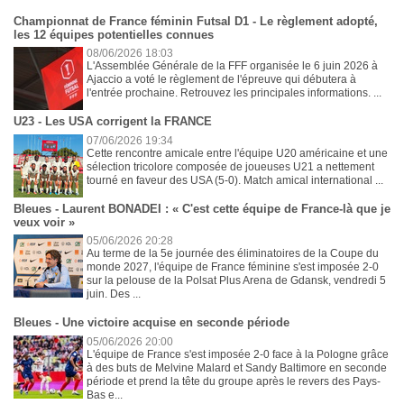
Championnat de France féminin Futsal D1 - Le règlement adopté,
les 12 équipes potentielles connues
08/06/2026 18:03
L'Assemblée Générale de la FFF organisée le 6 juin 2026 à
Ajaccio a voté le règlement de l'épreuve qui débutera à
l'entrée prochaine. Retrouvez les principales informations. ...
U23 - Les USA corrigent la FRANCE
07/06/2026 19:34
Cette rencontre amicale entre l'équipe U20 américaine et une
sélection tricolore composée de joueuses U21 a nettement
tourné en faveur des USA (5-0). Match amical international ...
Bleues - Laurent BONADEI : « C'est cette équipe de France-là que je
veux voir »
05/06/2026 20:28
Au terme de la 5e journée des éliminatoires de la Coupe du
monde 2027, l'équipe de France féminine s'est imposée 2-0
sur la pelouse de la Polsat Plus Arena de Gdansk, vendredi 5
juin. Des ...
Bleues - Une victoire acquise en seconde période
05/06/2026 20:00
L'équipe de France s'est imposée 2-0 face à la Pologne grâce
à des buts de Melvine Malard et Sandy Baltimore en seconde
période et prend la tête du groupe après le revers des Pays-
Bas e...