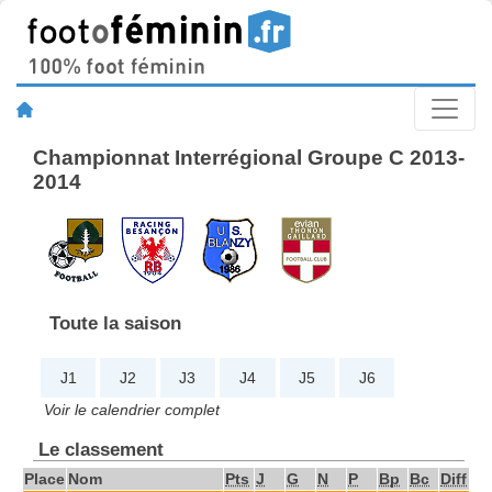
Championnat Interrégional Groupe C 2013-
2014
Toute la saison
J1
J2
J3
J4
J5
J6
Voir le calendrier complet
Le classement
Place
Nom
Pts
J
G
N
P
Bp
Bc
Diff