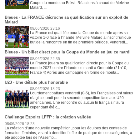
Coupe du monde au Brésil. Réactions à chaud de Melvine
Malard, ...
Bleues - La FRANCE décroche sa qualification sur un exploit de
Malard
09/06/2026 23:16
La France est qualifiée pour la Coupe du monde après sa
victoire 1-0 face à l'Irlande. Melvine Malard a inscrit l'unique
but de la rencontre en fin de première période. Vendredi...
Bleues - Un billet direct pour la Coupe du Monde en jeu ce mardi
08/06/2026 22:35
La France jouera sa qualification directe pour la Coupe du
monde 2027 contre l'Irlande ce mardi à Grenoble (21h10,
France 4) Après une campagne en forme de monta...
U23 - Une défaite plus honorable
08/06/2026 18:23
Lourdement battues vendredi (0-5), les Françaises ont mieux
réagi ce lundi pour la seconde opposition face aux U20
américaines. Une rencontre où aucun tir français n'aura
cependant été c...
Challenge Espoirs LFFP : la création validée
08/06/2026 18:23
La création d’une nouvelle compétition, pour les équipes des centres de
formation féminins, visant à densifier l’offre de pratique de ces catégories, a
été adoptée lors de l'Assemb...