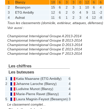
1
Blanzy
18
6
3
3
0
12
6
6
2
Besançon
15
6
2
3
1
10
6
4
3
ETG Ambilly
12
6
2
0
4
9
11
-2
4
Aulnat
11
6
1
2
3
4
12
-8
Tous les classements (domicile, extérieur, attaques, défenses)
Voir aussi :
Championnat Interrégional Groupe A 2013-2014
Championnat Interrégional Groupe B 2013-2014
Championnat Interrégional Groupe D 2013-2014
Championnat Interrégional Groupe E 2013-2014
Championnat Interrégional Groupe F 2013-2014
Les chiffres
Les buteuses
1
Katia Maanane
(
ETG Ambilly
)
6
2
Jehanne Laroche
(
Blanzy
)
4
Ludivine Munot
(
Blanzy
)
4
Marie-Pierre Ravet
(
Blanzy
)
4
5
Laura Magnin-Feysot
(
Besançon
)
3
Le classement complet...