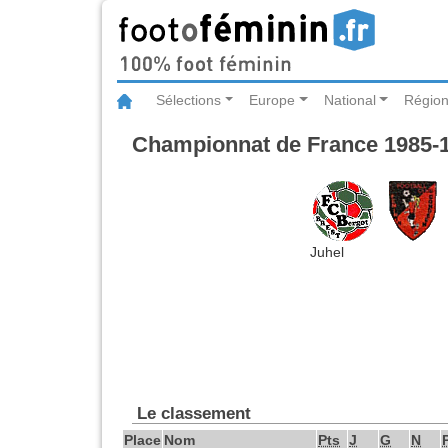
Sélections
Europe
National
Région
Championnat de France 1985-19
Juhel
Le classement
Place
Nom
Pts
J
G
N