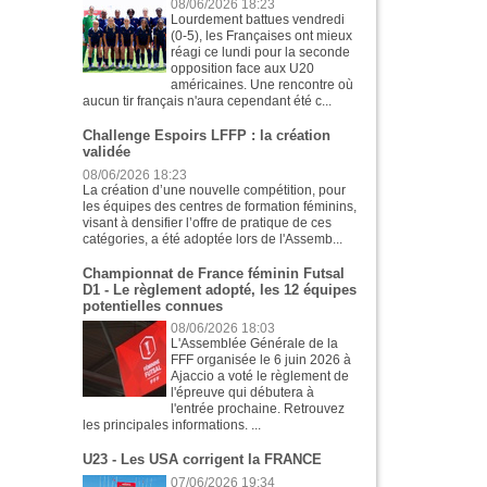
08/06/2026 18:23
Lourdement battues vendredi
(0-5), les Françaises ont mieux
réagi ce lundi pour la seconde
opposition face aux U20
américaines. Une rencontre où
aucun tir français n'aura cependant été c...
Challenge Espoirs LFFP : la création
validée
08/06/2026 18:23
La création d’une nouvelle compétition, pour
les équipes des centres de formation féminins,
visant à densifier l’offre de pratique de ces
catégories, a été adoptée lors de l'Assemb...
Championnat de France féminin Futsal
D1 - Le règlement adopté, les 12 équipes
potentielles connues
08/06/2026 18:03
L'Assemblée Générale de la
FFF organisée le 6 juin 2026 à
Ajaccio a voté le règlement de
l'épreuve qui débutera à
l'entrée prochaine. Retrouvez
les principales informations. ...
U23 - Les USA corrigent la FRANCE
07/06/2026 19:34