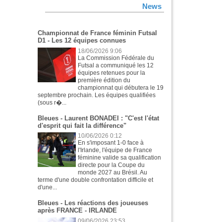
News
Championnat de France féminin Futsal
D1 - Les 12 équipes connues
18/06/2026 9:06
La Commission Fédérale du
Futsal a communiqué les 12
équipes retenues pour la
première édition du
championnat qui débutera le 19
septembre prochain. Les équipes qualifiées
(sous r�...
Bleues - Laurent BONADEI : "C'est l'état
d'esprit qui fait la différence"
10/06/2026 0:12
En s'imposant 1-0 face à
l'Irlande, l'équipe de France
féminine valide sa qualification
directe pour la Coupe du
monde 2027 au Brésil. Au
terme d'une double confrontation difficile et
d'une...
Bleues - Les réactions des joueuses
après FRANCE - IRLANDE
09/06/2026 23:53