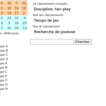
0
30
7
23
Le classement complet...
2
32
16
16
Discipline, fair-play
3
19
17
2
Voir les classements
6
23
32
-9
Temps de jeu
8
9
28
-19
Voir le classement
7
16
29
-13
Recherche de joueuse
es, défenses)
upe A
upe B
upe C
upe D
upe A
upe B
upe C
upe E
upe F
upe G
upe H
e