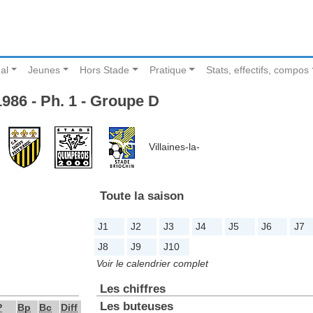
al
Jeunes
Hors Stade
Pratique
Stats, effectifs, compos
86 - Ph. 1 - Groupe D
Villaines-la-
Toute la saison
J1
J2
J3
J4
J5
J6
J7
J8
J9
J10
Voir le calendrier complet
Les chiffres
Les buteuses
P
Bp
Bc
Diff