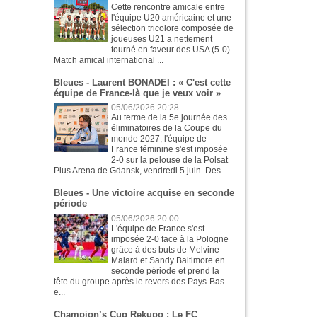
Cette rencontre amicale entre
l'équipe U20 américaine et une
sélection tricolore composée de
joueuses U21 a nettement
tourné en faveur des USA (5-0).
Match amical international ...
Bleues - Laurent BONADEI : « C'est cette
équipe de France-là que je veux voir »
05/06/2026 20:28
Au terme de la 5e journée des
éliminatoires de la Coupe du
monde 2027, l'équipe de
France féminine s'est imposée
2-0 sur la pelouse de la Polsat
Plus Arena de Gdansk, vendredi 5 juin. Des ...
Bleues - Une victoire acquise en seconde
période
05/06/2026 20:00
L'équipe de France s'est
imposée 2-0 face à la Pologne
grâce à des buts de Melvine
Malard et Sandy Baltimore en
seconde période et prend la
tête du groupe après le revers des Pays-Bas
e...
Champion’s Cup Rekupo : Le FC