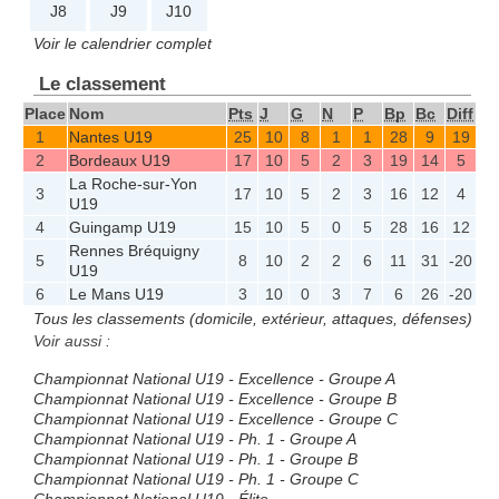
J8
J9
J10
Voir le calendrier complet
Le classement
Place
Nom
Pts
J
G
N
P
Bp
Bc
Diff
1
Nantes U19
25
10
8
1
1
28
9
19
2
Bordeaux U19
17
10
5
2
3
19
14
5
La Roche-sur-Yon
3
17
10
5
2
3
16
12
4
U19
4
Guingamp U19
15
10
5
0
5
28
16
12
Rennes Bréquigny
5
8
10
2
2
6
11
31
-20
U19
6
Le Mans U19
3
10
0
3
7
6
26
-20
Tous les classements (domicile, extérieur, attaques, défenses)
Voir aussi :
Championnat National U19 - Excellence - Groupe A
Championnat National U19 - Excellence - Groupe B
Championnat National U19 - Excellence - Groupe C
Championnat National U19 - Ph. 1 - Groupe A
Championnat National U19 - Ph. 1 - Groupe B
Championnat National U19 - Ph. 1 - Groupe C