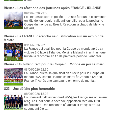
d'une...
Bleues - Les réactions des joueuses après FRANCE - IRLANDE
09/06/2026 23:53
Les Bleues se sont imposées 1-0 face à l'Irlande et terminent
en tête de leur poule, validant leur billet pour la prochaine
Coupe du monde au Brésil. Réactions à chaud de Melvine
Malard, ...
Bleues - La FRANCE décroche sa qualification sur un exploit de
Malard
09/06/2026 23:16
La France est qualifiée pour la Coupe du monde après sa
victoire 1-0 face à l'Irlande. Melvine Malard a inscrit l'unique
but de la rencontre en fin de première période. Vendredi...
Bleues - Un billet direct pour la Coupe du Monde en jeu ce mardi
08/06/2026 22:35
La France jouera sa qualification directe pour la Coupe du
monde 2027 contre l'Irlande ce mardi à Grenoble (21h10,
France 4) Après une campagne en forme de monta...
U23 - Une défaite plus honorable
08/06/2026 18:23
Lourdement battues vendredi (0-5), les Françaises ont mieux
réagi ce lundi pour la seconde opposition face aux U20
américaines. Une rencontre où aucun tir français n'aura
cependant été c...