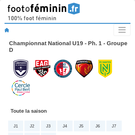
Championnat National U19 - Ph. 1 - Groupe
D
Toute la saison
J1
J2
J3
J4
J5
J6
J7