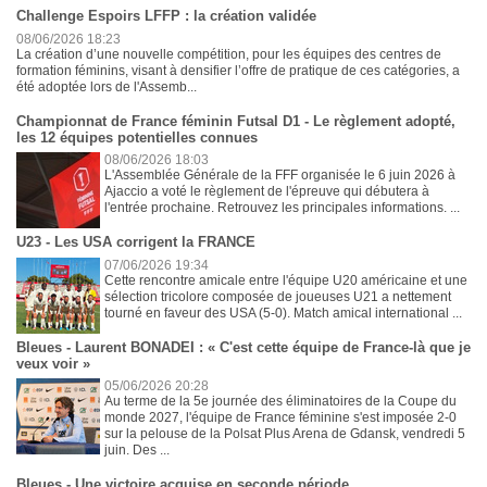
Challenge Espoirs LFFP : la création validée
08/06/2026 18:23
La création d’une nouvelle compétition, pour les équipes des centres de
formation féminins, visant à densifier l’offre de pratique de ces catégories, a
été adoptée lors de l'Assemb...
Championnat de France féminin Futsal D1 - Le règlement adopté,
les 12 équipes potentielles connues
08/06/2026 18:03
L'Assemblée Générale de la FFF organisée le 6 juin 2026 à
Ajaccio a voté le règlement de l'épreuve qui débutera à
l'entrée prochaine. Retrouvez les principales informations. ...
U23 - Les USA corrigent la FRANCE
07/06/2026 19:34
Cette rencontre amicale entre l'équipe U20 américaine et une
sélection tricolore composée de joueuses U21 a nettement
tourné en faveur des USA (5-0). Match amical international ...
Bleues - Laurent BONADEI : « C'est cette équipe de France-là que je
veux voir »
05/06/2026 20:28
Au terme de la 5e journée des éliminatoires de la Coupe du
monde 2027, l'équipe de France féminine s'est imposée 2-0
sur la pelouse de la Polsat Plus Arena de Gdansk, vendredi 5
juin. Des ...
Bleues - Une victoire acquise en seconde période