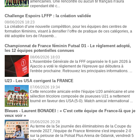
américaines. Une rencontre où aucun tir français n'aura
cependant été c...
Challenge Espoirs LFFP : la création validée
08/06/2026 18:23
La création d’une nouvelle compétition, pour les équipes des centres de
formation féminins, visant à densifier l’offre de pratique de ces catégories, a
été adoptée lors de l'Assemb...
Championnat de France féminin Futsal D1 - Le règlement adopté,
les 12 équipes potentielles connues
08/06/2026 18:03
L'Assemblée Générale de la FFF organisée le 6 juin 2026 à
Ajaccio a voté le règlement de l'épreuve qui débutera à
l'entrée prochaine. Retrouvez les principales informations. ...
U23 - Les USA corrigent la FRANCE
07/06/2026 19:34
Cette rencontre amicale entre l'équipe U20 américaine et une
sélection tricolore composée de joueuses U21 a nettement
tourné en faveur des USA (5-0). Match amical international ...
Bleues - Laurent BONADEI : « C'est cette équipe de France-là que je
veux voir »
05/06/2026 20:28
Au terme de la 5e journée des éliminatoires de la Coupe du
monde 2027, l'équipe de France féminine s'est imposée 2-0
sur la pelouse de la Polsat Plus Arena de Gdansk, vendredi 5