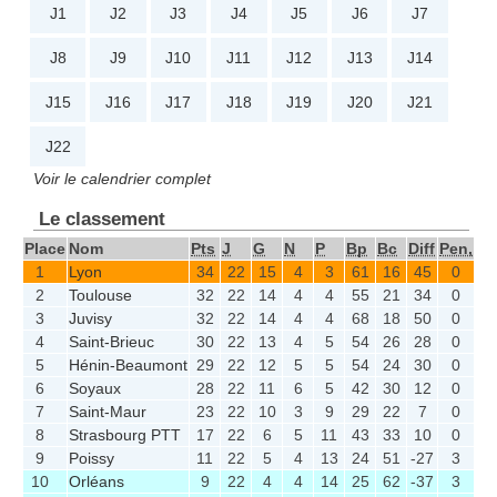
J1
J2
J3
J4
J5
J6
J7
J8
J9
J10
J11
J12
J13
J14
J15
J16
J17
J18
J19
J20
J21
J22
Voir le calendrier complet
Le classement
Place
Nom
Pts
J
G
N
P
Bp
Bc
Diff
Pen,
1
Lyon
34
22
15
4
3
61
16
45
0
2
Toulouse
32
22
14
4
4
55
21
34
0
3
Juvisy
32
22
14
4
4
68
18
50
0
4
Saint-Brieuc
30
22
13
4
5
54
26
28
0
5
Hénin-Beaumont
29
22
12
5
5
54
24
30
0
6
Soyaux
28
22
11
6
5
42
30
12
0
7
Saint-Maur
23
22
10
3
9
29
22
7
0
8
Strasbourg PTT
17
22
6
5
11
43
33
10
0
9
Poissy
11
22
5
4
13
24
51
-27
3
10
Orléans
9
22
4
4
14
25
62
-37
3