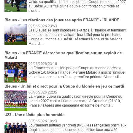
valide sa qualification directe pour la Coupe du monde 2027
au Brésil. Au terme d'une double confrontation difficile et
d'une...
Bleues - Les réactions des joueuses après FRANCE - IRLANDE
09/06/2026 23:53
Les Bleues se sont imposées 1-0 face à l'Irlande et terminent
en tête de leur poule, validant leur billet pour la prochaine
Coupe du monde au Brésil. Réactions à chaud de Melvine
Malard, ...
Bleues - La FRANCE décroche sa qualification sur un exploit de
Malard
09/06/2026 23:16
La France est qualifiée pour la Coupe du monde après sa
victoire 1-0 face à l'Irlande. Melvine Malard a inscrit l'unique
but de la rencontre en fin de première période. Vendredi...
Bleues - Un billet direct pour la Coupe du Monde en jeu ce mardi
08/06/2026 22:35
La France jouera sa qualification directe pour la Coupe du
monde 2027 contre l'Irlande ce mardi à Grenoble (21h10,
France 4) Après une campagne en forme de monta...
U23 - Une défaite plus honorable
08/06/2026 18:23
Lourdement battues vendredi (0-5), les Françaises ont mieux
réagi ce lundi pour la seconde opposition face aux U20