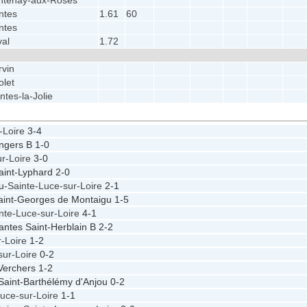
ntenay-aux-Roses
ntes
1.61
60
ntes
val
1.72
rvin
olet
tes-la-Jolie
-Loire
3-4
ngers B
1-0
ur-Loire
3-0
aint-Lyphard
2-0
u
-Sainte-Luce-sur-Loire
2-1
aint-Georges de Montaigu
1-5
nte-Luce-sur-Loire
4-1
antes Saint-Herblain B
2-2
r-Loire
1-2
sur-Loire
0-2
Verchers
1-2
Saint-Barthélémy d'Anjou
0-2
Luce-sur-Loire
1-1