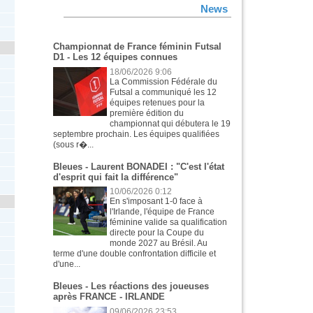
News
Championnat de France féminin Futsal
D1 - Les 12 équipes connues
18/06/2026 9:06
La Commission Fédérale du
Futsal a communiqué les 12
équipes retenues pour la
première édition du
championnat qui débutera le 19
septembre prochain. Les équipes qualifiées
(sous r�...
Bleues - Laurent BONADEI : "C'est l'état
d'esprit qui fait la différence"
10/06/2026 0:12
En s'imposant 1-0 face à
l'Irlande, l'équipe de France
féminine valide sa qualification
directe pour la Coupe du
monde 2027 au Brésil. Au
terme d'une double confrontation difficile et
d'une...
Bleues - Les réactions des joueuses
après FRANCE - IRLANDE
09/06/2026 23:53