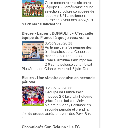
Cette rencontre amicale entre
l'équipe U20 américaine et une
sélection tricolore composée de
joueuses U21 a nettement
tourné en faveur des USA (5-0).
Match amical international ...
Bleues - Laurent BONADEI : « C'est cette
équipe de France-là que je veux voir »
05/06/2026 20:28
Au terme de la 5e journée des
éliminatoires de la Coupe du
monde 2027, l'équipe de
France féminine s'est imposée
2-0 sur la pelouse de la Polsat
Plus Arena de Gdansk, vendredi 5 juin. Des ...
Bleues - Une victoire acquise en seconde
période
05/06/2026 20:00
L'équipe de France s'est
imposée 2-0 face à la Pologne
grâce à des buts de Melvine
Malard et Sandy Baltimore en
seconde période et prend la
tête du groupe après le revers des Pays-Bas
e...
Champion’s Cup Rekupo : Le FC