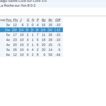
taigu
-Sainte-Luce-sur-Loire
3-0
La Roche-sur-Yon B
0-2
nat
Pos.
Pts
J
G
N
P
Bp
Bc
Diff
3e
12
6
2
0
4
16
26
-10
5e
32
15
5
2
8
18
30
-12
5e
17
10
2
1
7
11
26
-15
4e
23
10
4
1
5
18
28
-10
4e
20
10
3
1
6
20
25
-5
3e
26
10
4
4
2
20
14
6
6e
12
10
0
2
8
6
50
-44