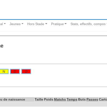
al
Jeunes
Hors Stade
Pratique
Stats, effectifs, compos
ne
N
D
D
eu de naissance
Taille
Poids
Matchs
Temps
Buts
Passes
Cart