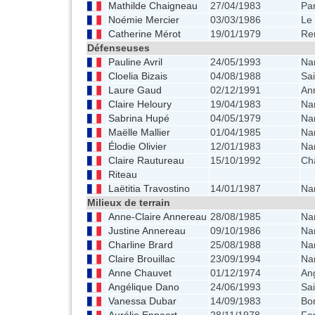
Mathilde Chaigneau
27/04/1983
Pa
Noémie Mercier
03/03/1986
Le
Catherine Mérot
19/01/1979
Re
Défenseuses
Pauline Avril
24/05/1993
Na
Cloelia Bizais
04/08/1988
Sai
Laure Gaud
02/12/1991
An
Claire Heloury
19/04/1983
Na
Sabrina Hupé
04/05/1979
Na
Maëlle Mallier
01/04/1985
Na
Élodie Olivier
12/01/1983
Na
Claire Rautureau
15/10/1992
Ch
Riteau
Laëtitia Travostino
14/01/1987
Na
Milieux de terrain
Anne-Claire Annereau
28/08/1985
Na
Justine Annereau
09/10/1986
Na
Charline Brard
25/08/1988
Na
Claire Brouillac
23/09/1994
Na
Anne Chauvet
01/12/1974
An
Angélique Dano
24/06/1993
Sai
Vanessa Dubar
14/09/1983
Bo