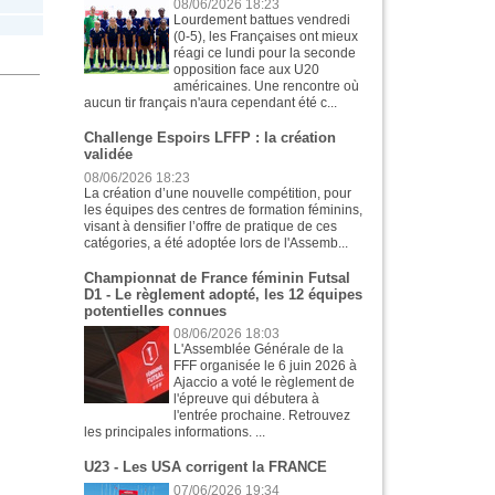
08/06/2026 18:23
Lourdement battues vendredi
(0-5), les Françaises ont mieux
réagi ce lundi pour la seconde
opposition face aux U20
américaines. Une rencontre où
aucun tir français n'aura cependant été c...
Challenge Espoirs LFFP : la création
validée
08/06/2026 18:23
La création d’une nouvelle compétition, pour
les équipes des centres de formation féminins,
visant à densifier l’offre de pratique de ces
catégories, a été adoptée lors de l'Assemb...
Championnat de France féminin Futsal
D1 - Le règlement adopté, les 12 équipes
potentielles connues
08/06/2026 18:03
L'Assemblée Générale de la
FFF organisée le 6 juin 2026 à
Ajaccio a voté le règlement de
l'épreuve qui débutera à
l'entrée prochaine. Retrouvez
les principales informations. ...
U23 - Les USA corrigent la FRANCE
07/06/2026 19:34