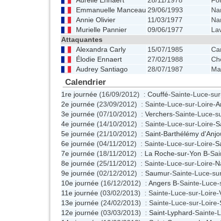
Aurélie Ennaert
28/11/1978
Fo
Emmanuelle Manceau
29/06/1993
Na
Annie Olivier
11/03/1977
Na
Murielle Pannier
09/06/1977
La
Attaquantes
Alexandra Carly
15/07/1985
Ca
Élodie Ennaert
27/02/1988
Ch
Audrey Santiago
28/07/1987
Man
Calendrier
1re journée
(16/09/2012) :
Couffé
-Sainte-Luce-sur
2e journée
(23/09/2012) : Sainte-Luce-sur-Loire-
A
3e journée
(07/10/2012) :
Verchers
-Sainte-Luce-s
4e journée
(14/10/2012) : Sainte-Luce-sur-Loire-
S
5e journée
(21/10/2012) :
Saint-Barthélémy d'Anjo
6e journée
(04/11/2012) : Sainte-Luce-sur-Loire-
S
7e journée
(18/11/2012) :
La Roche-sur-Yon B
-Sai
8e journée
(25/11/2012) : Sainte-Luce-sur-Loire-
N
9e journée
(02/12/2012) :
Saumur
-Sainte-Luce-su
10e journée
(16/12/2012) :
Angers B
-Sainte-Luce-
11e journée
(03/02/2013) : Sainte-Luce-sur-Loire-
13e journée
(24/02/2013) : Sainte-Luce-sur-Loire-
12e journée
(03/03/2013) :
Saint-Lyphard
-Sainte-