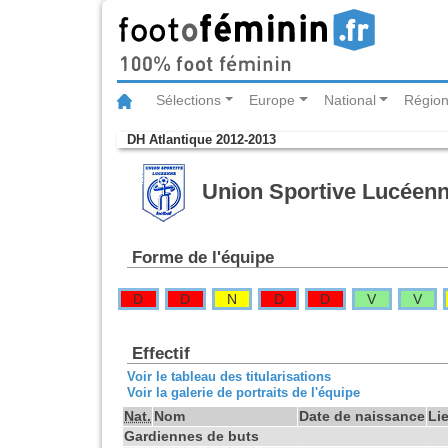
Sélections
Europe
National
Région
DH Atlantique 2012-2013
Union Sportive Lucéen
Forme de l'équipe
D
D
N
D
D
V
V
Effectif
Voir le tableau des titularisations
Voir la galerie de portraits de l'équipe
Nat.
Nom
Date de naissance
Li
Gardiennes de buts