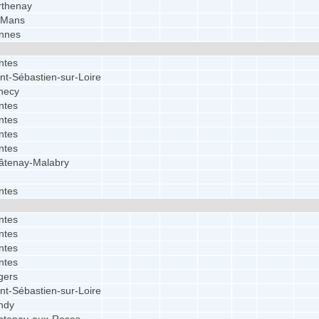
rthenay
 Mans
nnes
ntes
nt-Sébastien-sur-Loire
necy
ntes
ntes
ntes
ntes
âtenay-Malabry
ntes
ntes
ntes
ntes
ntes
gers
nt-Sébastien-sur-Loire
ndy