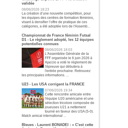
validée
08/06/2026 18:23
La création d’une nouvelle compétition, pour
les équipes des centres de formation féminins,
visant à densifier l’offre de pratique de ces
catégories, a été adoptée lors de l'Assemb...
Championnat de France féminin Futsal
D1 - Le règlement adopté, les 12 équipes
potentielles connues
08/06/2026 18:03
L'Assemblée Générale de la
FFF organisée le 6 juin 2026 à
Ajaccio a voté le règlement de
l'épreuve qui débutera à
l'entrée prochaine. Retrouvez
les principales informations. ...
U23 - Les USA corrigent la FRANCE
07/06/2026 19:34
Cette rencontre amicale entre
l'équipe U20 américaine et une
sélection tricolore composée de
joueuses U21 a nettement
tourné en faveur des USA (5-0).
Match amical international ...
Bleues - Laurent BONADEI : « C'est cette