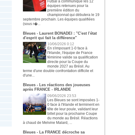
Futsal a communiqué les 12
équipes retenues pour la
première édition du
championnat qui débutera le 19
septembre prochain. Les équipes qualifiées
(sous r�...
Bleues - Laurent BONADEI : "C'est l'état
d'esprit qui fait la différence"
10/06/2026 0:12
En s'imposant 1-0 face à
l'Irlande, l'équipe de France
féminine valide sa qualification
directe pour la Coupe du
monde 2027 au Brésil. Au
terme d'une double confrontation difficile et
d'une...
Bleues - Les réactions des joueuses
après FRANCE - IRLANDE
09/06/2026 23:53
Les Bleues se sont imposées 1-
0 face à l'Irlande et terminent en
tête de leur poule, validant leur
billet pour la prochaine Coupe
du monde au Brésil. Réactions
à chaud de Melvine Malard, ...
Bleues - La FRANCE décroche sa