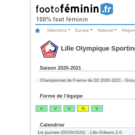
Sélections
Europe
National
Région
Lille Olympique Sportin
Saison 2020-2021
Championnat de France de D2 2020-2021 - Grou
Forme de l'équipe
V
V
V
N
V
Calendrier
1re journée
(05/09/2020) : Lille-
Orléans
2-0