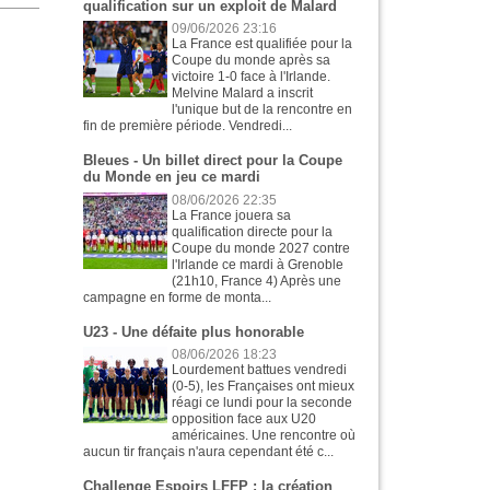
qualification sur un exploit de Malard
09/06/2026 23:16
La France est qualifiée pour la
Coupe du monde après sa
victoire 1-0 face à l'Irlande.
Melvine Malard a inscrit
l'unique but de la rencontre en
fin de première période. Vendredi...
Bleues - Un billet direct pour la Coupe
du Monde en jeu ce mardi
08/06/2026 22:35
La France jouera sa
qualification directe pour la
Coupe du monde 2027 contre
l'Irlande ce mardi à Grenoble
(21h10, France 4) Après une
campagne en forme de monta...
U23 - Une défaite plus honorable
08/06/2026 18:23
Lourdement battues vendredi
(0-5), les Françaises ont mieux
réagi ce lundi pour la seconde
opposition face aux U20
américaines. Une rencontre où
aucun tir français n'aura cependant été c...
Challenge Espoirs LFFP : la création