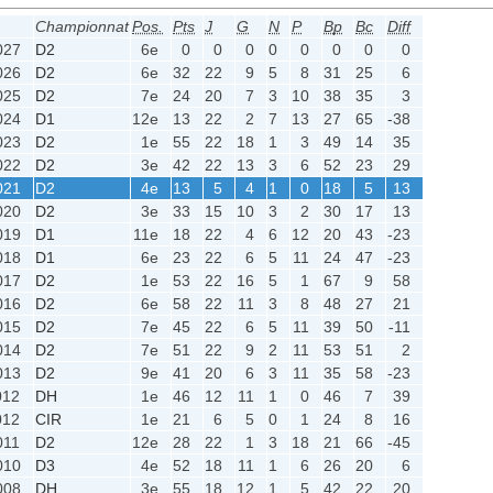
Championnat
Pos.
Pts
J
G
N
P
Bp
Bc
Diff
027
D2
6e
0
0
0
0
0
0
0
0
026
D2
6e
32
22
9
5
8
31
25
6
025
D2
7e
24
20
7
3
10
38
35
3
024
D1
12e
13
22
2
7
13
27
65
-38
023
D2
1e
55
22
18
1
3
49
14
35
022
D2
3e
42
22
13
3
6
52
23
29
021
D2
4e
13
5
4
1
0
18
5
13
020
D2
3e
33
15
10
3
2
30
17
13
019
D1
11e
18
22
4
6
12
20
43
-23
018
D1
6e
23
22
6
5
11
24
47
-23
017
D2
1e
53
22
16
5
1
67
9
58
016
D2
6e
58
22
11
3
8
48
27
21
015
D2
7e
45
22
6
5
11
39
50
-11
014
D2
7e
51
22
9
2
11
53
51
2
013
D2
9e
41
20
6
3
11
35
58
-23
012
DH
1e
46
12
11
1
0
46
7
39
012
CIR
1e
21
6
5
0
1
24
8
16
011
D2
12e
28
22
1
3
18
21
66
-45
010
D3
4e
52
18
11
1
6
26
20
6
008
DH
3e
55
18
12
1
5
42
22
20