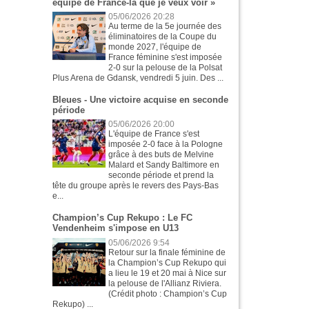
équipe de France-là que je veux voir »
05/06/2026 20:28
Au terme de la 5e journée des
éliminatoires de la Coupe du
monde 2027, l'équipe de
France féminine s'est imposée
2-0 sur la pelouse de la Polsat
Plus Arena de Gdansk, vendredi 5 juin. Des ...
Bleues - Une victoire acquise en seconde
période
05/06/2026 20:00
L'équipe de France s'est
imposée 2-0 face à la Pologne
grâce à des buts de Melvine
Malard et Sandy Baltimore en
seconde période et prend la
tête du groupe après le revers des Pays-Bas
e...
Champion’s Cup Rekupo : Le FC
Vendenheim s'impose en U13
05/06/2026 9:54
Retour sur la finale féminine de
la Champion’s Cup Rekupo qui
a lieu le 19 et 20 mai à Nice sur
la pelouse de l'Allianz Riviera.
(Crédit photo : Champion’s Cup
Rekupo) ...