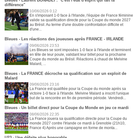
Bleues - Laurent BONADEI : "C'est l'état d'esprit qui fait la
différence"
10/06/2026 0:12
En s'imposant 1-0 face à l'Irlande, l'équipe de France féminine
valide sa qualification directe pour la Coupe du monde 2027
au Brésil. Au terme d'une double confrontation difficile et
d'une...
Bleues - Les réactions des joueuses après FRANCE - IRLANDE
09/06/2026 23:53
Les Bleues se sont imposées 1-0 face à l'Irlande et terminent
en tête de leur poule, validant leur billet pour la prochaine
Coupe du monde au Brésil. Réactions à chaud de Melvine
Malard, ...
Bleues - La FRANCE décroche sa qualification sur un exploit de
Malard
09/06/2026 23:16
La France est qualifiée pour la Coupe du monde après sa
victoire 1-0 face à l'Irlande. Melvine Malard a inscrit l'unique
but de la rencontre en fin de première période. Vendredi...
Bleues - Un billet direct pour la Coupe du Monde en jeu ce mardi
08/06/2026 22:35
La France jouera sa qualification directe pour la Coupe du
monde 2027 contre l'Irlande ce mardi à Grenoble (21h10,
France 4) Après une campagne en forme de monta...
U23 - Une défaite plus honorable