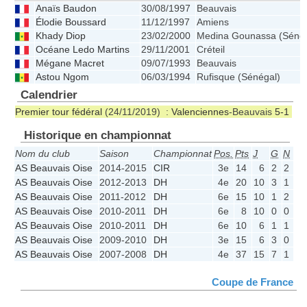
Anaïs Baudon
30/08/1997
Beauvais
Élodie Boussard
11/12/1997
Amiens
Khady Diop
23/02/2000
Medina Gounassa (Sénég
Océane Ledo Martins
29/11/2001
Créteil
Mégane Macret
09/07/1993
Beauvais
Astou Ngom
06/03/1994
Rufisque (Sénégal)
Calendrier
Premier tour fédéral
(24/11/2019) :
Valenciennes
-Beauvais
5-1
Historique en championnat
Nom du club
Saison
Championnat
Pos.
Pts
J
G
N
P
AS Beauvais Oise
2014-2015
CIR
3e
14
6
2
2
2
AS Beauvais Oise
2012-2013
DH
4e
20
10
3
1
6
AS Beauvais Oise
2011-2012
DH
6e
15
10
1
2
7
AS Beauvais Oise
2010-2011
DH
6e
8
10
0
0
10
AS Beauvais Oise
2010-2011
DH
6e
10
6
1
1
4
AS Beauvais Oise
2009-2010
DH
3e
15
6
3
0
3
AS Beauvais Oise
2007-2008
DH
4e
37
15
7
1
7
Coupe de France