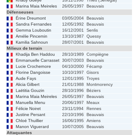
Khady Gueye
18/11/1998
Thiès (Sénégal)
Marina Maia Meireles
26/05/1997
Beauvais
Défenseuses
Érine Dreumont
03/05/2004
Beauvais
Sandra Fernandes
12/05/1992
Beauvais
Gemma Louboutin
16/12/2001
Senlis
Amélie Pincemin
13/10/1987
Quessy
Kamilia Sahnoun
28/07/2001
Beauvais
Milieux de terrain
Khadija Ben Haddou
28/10/1989
Compiègne
Emmanuelle Carrasset
30/07/2003
Beauvais
Lucie Crochemore
04/10/2000
Fécamp
Florine Dangoisse
10/10/1997
Gisors
Aude Fays
12/01/1995
Troyes
Alicia Gilbert
21/01/1988
Montmorency
Laëtitia Gouzin
28/10/1996
Béziers
Marina Maia Meireles
26/05/1997
Beauvais
Manuella Menu
20/06/1997
Meaux
Félicie Noiret
23/11/1994
Rennes
Justine Persant
22/10/1996
Beauvais
Chloé Thuillier
16/06/1995
Amiens
Manon Viguerard
10/07/2005
Beauvais
Attaquantes