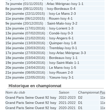
7e journée
(01/11/2015) :
Arlac Mérignac
-Issy
1-1
8e journée
(08/11/2015) : Issy-
Bordeaux
0-4
10e journée
(22/11/2015) : Issy-
Le Mans
2-3
11e journée
(06/12/2015) :
Rouen
-Issy
4-1
9e journée
(20/12/2015) :
Saint-Malo
-Issy
3-2
12e journée
(17/01/2016) : Issy-
Lorient
1-3
13e journée
(07/02/2016) :
Condé
-Issy
0-3
14e journée
(21/02/2016) : Issy-
Angers
6-1
15e journée
(13/03/2016) :
Quimper
-Issy
1-8
16e journée
(20/03/2016) :
Tremblay
-Issy
0-1
17e journée
(27/03/2016) : Issy-
Arlac Mérignac
3-3
18e journée
(03/04/2016) :
Bordeaux
-Issy
1-1
19e journée
(10/04/2016) : Issy-
Saint-Malo
1-1
20e journée
(24/04/2016) :
Le Mans
-Issy
1-5
21e journée
(08/05/2016) : Issy-
Rouen
2-0
22e journée
(22/05/2016) :
Yzeure
-Issy
3-1
Historique en championnat
Nom du club
Saison
Championnat
Pos.
P
Grand Paris Seine Ouest 92 Issy
2022-2023
D2
11e
Grand Paris Seine Ouest 92 Issy
2021-2022
D1
11e
Grand Paris Seine Ouest 92 Issy
2020-2021
D1
11e