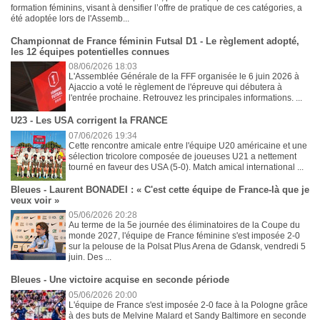
formation féminins, visant à densifier l’offre de pratique de ces catégories, a
été adoptée lors de l'Assemb...
Championnat de France féminin Futsal D1 - Le règlement adopté,
les 12 équipes potentielles connues
08/06/2026 18:03
L'Assemblée Générale de la FFF organisée le 6 juin 2026 à
Ajaccio a voté le règlement de l'épreuve qui débutera à
l'entrée prochaine. Retrouvez les principales informations. ...
U23 - Les USA corrigent la FRANCE
07/06/2026 19:34
Cette rencontre amicale entre l'équipe U20 américaine et une
sélection tricolore composée de joueuses U21 a nettement
tourné en faveur des USA (5-0). Match amical international ...
Bleues - Laurent BONADEI : « C'est cette équipe de France-là que je
veux voir »
05/06/2026 20:28
Au terme de la 5e journée des éliminatoires de la Coupe du
monde 2027, l'équipe de France féminine s'est imposée 2-0
sur la pelouse de la Polsat Plus Arena de Gdansk, vendredi 5
juin. Des ...
Bleues - Une victoire acquise en seconde période
05/06/2026 20:00
L'équipe de France s'est imposée 2-0 face à la Pologne grâce
à des buts de Melvine Malard et Sandy Baltimore en seconde