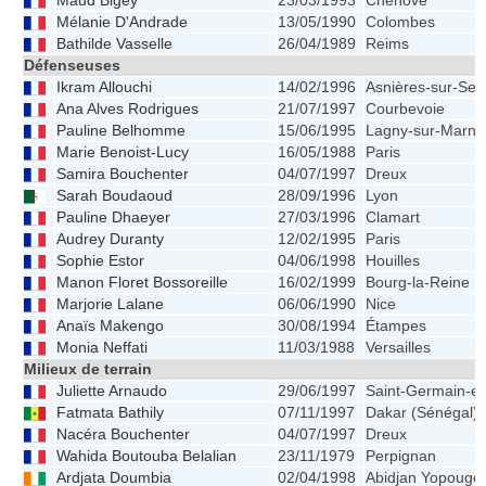
Maud Bigey
23/03/1993
Chenôve
Mélanie D'Andrade
13/05/1990
Colombes
Bathilde Vasselle
26/04/1989
Reims
Défenseuses
Ikram Allouchi
14/02/1996
Asnières-sur-Sei
Ana Alves Rodrigues
21/07/1997
Courbevoie
Pauline Belhomme
15/06/1995
Lagny-sur-Marne
Marie Benoist-Lucy
16/05/1988
Paris
Samira Bouchenter
04/07/1997
Dreux
Sarah Boudaoud
28/09/1996
Lyon
Pauline Dhaeyer
27/03/1996
Clamart
Audrey Duranty
12/02/1995
Paris
Sophie Estor
04/06/1998
Houilles
Manon Floret Bossoreille
16/02/1999
Bourg-la-Reine
Marjorie Lalane
06/06/1990
Nice
Anaïs Makengo
30/08/1994
Étampes
Monia Neffati
11/03/1988
Versailles
Milieux de terrain
Juliette Arnaudo
29/06/1997
Saint-Germain-e
Fatmata Bathily
07/11/1997
Dakar (Sénégal)
Nacéra Bouchenter
04/07/1997
Dreux
Wahida Boutouba Belalian
23/11/1979
Perpignan
Ardjata Doumbia
02/04/1998
Abidjan Yopougon