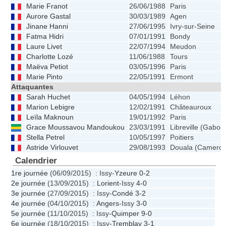
Marie Franot
26/06/1988
Paris
Aurore Gastal
30/03/1989
Agen
Jinane Hanni
27/06/1995
Ivry-sur-Seine
Fatma Hidri
07/01/1991
Bondy
Laure Livet
22/07/1994
Meudon
Charlotte Lozé
11/06/1988
Tours
Maëva Petiot
03/05/1996
Paris
Marie Pinto
22/05/1991
Ermont
Attaquantes
Sarah Huchet
04/05/1994
Léhon
Marion Lebigre
12/02/1991
Châteauroux
Leïla Maknoun
19/01/1992
Paris
Grace Moussavou Mandoukou
23/03/1991
Libreville (Gabon
Stella Petrel
10/05/1997
Poitiers
Astride Virlouvet
29/08/1993
Douala (Camero
Calendrier
1re journée
(06/09/2015) : Issy-
Yzeure
0-2
2e journée
(13/09/2015) :
Lorient
-Issy
4-0
3e journée
(27/09/2015) : Issy-
Condé
3-2
4e journée
(04/10/2015) :
Angers
-Issy
3-0
5e journée
(11/10/2015) : Issy-
Quimper
9-0
6e journée
(18/10/2015) : Issy-
Tremblay
3-1