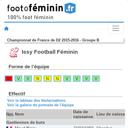
Championnat de France de D2 2015-2016 - Groupe B
Issy Football Féminin
Forme de l'équipe
D
V
V
N
N
N
V
V
V
V
Effectif
Voir le tableau des titularisations
Voir la galerie de portraits de l'équipe
Date de
Nat.
Nom
Lieu de naissan
naissance
Gardiennes de buts