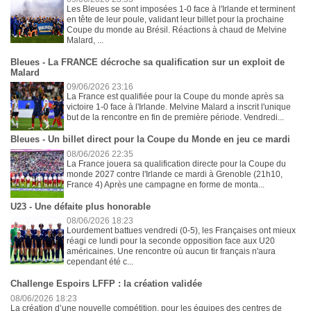
Les Bleues se sont imposées 1-0 face à l'Irlande et terminent
en tête de leur poule, validant leur billet pour la prochaine
Coupe du monde au Brésil. Réactions à chaud de Melvine
Malard, ...
Bleues - La FRANCE décroche sa qualification sur un exploit de
Malard
09/06/2026 23:16
La France est qualifiée pour la Coupe du monde après sa
victoire 1-0 face à l'Irlande. Melvine Malard a inscrit l'unique
but de la rencontre en fin de première période. Vendredi...
Bleues - Un billet direct pour la Coupe du Monde en jeu ce mardi
08/06/2026 22:35
La France jouera sa qualification directe pour la Coupe du
monde 2027 contre l'Irlande ce mardi à Grenoble (21h10,
France 4) Après une campagne en forme de monta...
U23 - Une défaite plus honorable
08/06/2026 18:23
Lourdement battues vendredi (0-5), les Françaises ont mieux
réagi ce lundi pour la seconde opposition face aux U20
américaines. Une rencontre où aucun tir français n'aura
cependant été c...
Challenge Espoirs LFFP : la création validée
08/06/2026 18:23
La création d’une nouvelle compétition, pour les équipes des centres de