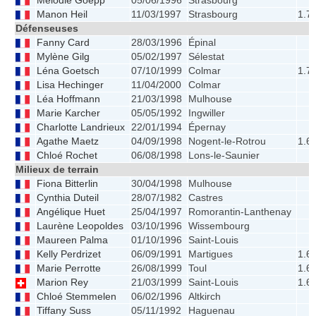
Mélodie Goepp
05/06/1996
Strasbourg
Manon Heil
11/03/1997
Strasbourg
1.7
Défenseuses
Fanny Card
28/03/1996
Épinal
Mylène Gilg
05/02/1997
Sélestat
Léna Goetsch
07/10/1999
Colmar
1.7
Lisa Hechinger
11/04/2000
Colmar
Léa Hoffmann
21/03/1998
Mulhouse
Marie Karcher
05/05/1992
Ingwiller
Charlotte Landrieux
22/01/1994
Épernay
Agathe Maetz
04/09/1998
Nogent-le-Rotrou
1.6
Chloé Rochet
06/08/1998
Lons-le-Saunier
Milieux de terrain
Fiona Bitterlin
30/04/1998
Mulhouse
Cynthia Duteil
28/07/1982
Castres
Angélique Huet
25/04/1997
Romorantin-Lanthenay
Laurène Leopoldes
03/10/1996
Wissembourg
Maureen Palma
01/10/1996
Saint-Louis
Kelly Perdrizet
06/09/1991
Martigues
1.6
Marie Perrotte
26/08/1999
Toul
1.6
Marion Rey
21/03/1999
Saint-Louis
1.6
Chloé Stemmelen
06/02/1996
Altkirch
Tiffany Suss
05/11/1992
Haguenau