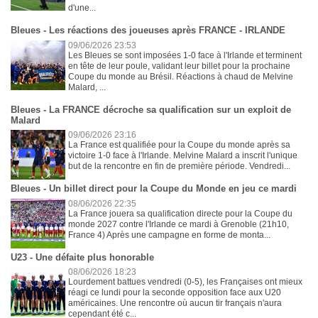
d'une...
Bleues - Les réactions des joueuses après FRANCE - IRLANDE
09/06/2026 23:53
Les Bleues se sont imposées 1-0 face à l'Irlande et terminent
en tête de leur poule, validant leur billet pour la prochaine
Coupe du monde au Brésil. Réactions à chaud de Melvine
Malard, ...
Bleues - La FRANCE décroche sa qualification sur un exploit de
Malard
09/06/2026 23:16
La France est qualifiée pour la Coupe du monde après sa
victoire 1-0 face à l'Irlande. Melvine Malard a inscrit l'unique
but de la rencontre en fin de première période. Vendredi...
Bleues - Un billet direct pour la Coupe du Monde en jeu ce mardi
08/06/2026 22:35
La France jouera sa qualification directe pour la Coupe du
monde 2027 contre l'Irlande ce mardi à Grenoble (21h10,
France 4) Après une campagne en forme de monta...
U23 - Une défaite plus honorable
08/06/2026 18:23
Lourdement battues vendredi (0-5), les Françaises ont mieux
réagi ce lundi pour la seconde opposition face aux U20
américaines. Une rencontre où aucun tir français n'aura
cependant été c...