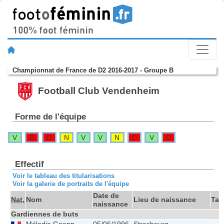
Championnat de France de D2 2016-2017 - Groupe B
Football Club Vendenheim
Forme de l'équipe
V
D
D
N
V
V
N
D
V
D
Effectif
Voir le tableau des titularisations
Voir la galerie de portraits de l'équipe
Date de
Nat.
Nom
Lieu de naissance
Tail
naissance
Gardiennes de buts