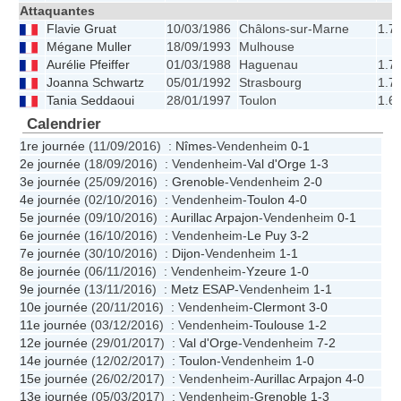
Attaquantes
Flavie Gruat
10/03/1986
Châlons-sur-Marne
1.7
Mégane Muller
18/09/1993
Mulhouse
Aurélie Pfeiffer
01/03/1988
Haguenau
1.7
Joanna Schwartz
05/01/1992
Strasbourg
1.7
Tania Seddaoui
28/01/1997
Toulon
1.6
Calendrier
1re journée
(11/09/2016) :
Nîmes
-Vendenheim
0-1
2e journée
(18/09/2016) : Vendenheim-
Val d'Orge
1-3
3e journée
(25/09/2016) :
Grenoble
-Vendenheim
2-0
4e journée
(02/10/2016) : Vendenheim-
Toulon
4-0
5e journée
(09/10/2016) :
Aurillac Arpajon
-Vendenheim
0-1
6e journée
(16/10/2016) : Vendenheim-
Le Puy
3-2
7e journée
(30/10/2016) :
Dijon
-Vendenheim
1-1
8e journée
(06/11/2016) : Vendenheim-
Yzeure
1-0
9e journée
(13/11/2016) :
Metz ESAP
-Vendenheim
1-1
10e journée
(20/11/2016) : Vendenheim-
Clermont
3-0
11e journée
(03/12/2016) : Vendenheim-
Toulouse
1-2
12e journée
(29/01/2017) :
Val d'Orge
-Vendenheim
7-2
14e journée
(12/02/2017) :
Toulon
-Vendenheim
1-0
15e journée
(26/02/2017) : Vendenheim-
Aurillac Arpajon
4-0
13e journée
(05/03/2017) : Vendenheim-
Grenoble
1-3