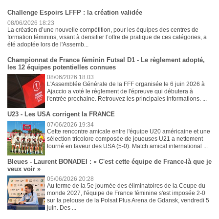
Challenge Espoirs LFFP : la création validée
08/06/2026 18:23
La création d’une nouvelle compétition, pour les équipes des centres de
formation féminins, visant à densifier l’offre de pratique de ces catégories, a
été adoptée lors de l'Assemb...
Championnat de France féminin Futsal D1 - Le règlement adopté,
les 12 équipes potentielles connues
08/06/2026 18:03
L'Assemblée Générale de la FFF organisée le 6 juin 2026 à
Ajaccio a voté le règlement de l'épreuve qui débutera à
l'entrée prochaine. Retrouvez les principales informations. ...
U23 - Les USA corrigent la FRANCE
07/06/2026 19:34
Cette rencontre amicale entre l'équipe U20 américaine et une
sélection tricolore composée de joueuses U21 a nettement
tourné en faveur des USA (5-0). Match amical international ...
Bleues - Laurent BONADEI : « C'est cette équipe de France-là que je
veux voir »
05/06/2026 20:28
Au terme de la 5e journée des éliminatoires de la Coupe du
monde 2027, l'équipe de France féminine s'est imposée 2-0
sur la pelouse de la Polsat Plus Arena de Gdansk, vendredi 5
juin. Des ...