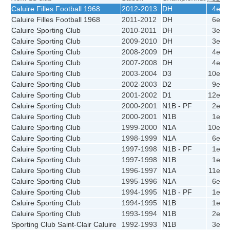
Caluire Filles Football 1968
2012-2013
DH
4e
3
Caluire Filles Football 1968
2011-2012
DH
6e
2
Caluire Sporting Club
2010-2011
DH
3e
5
Caluire Sporting Club
2009-2010
DH
3e
5
Caluire Sporting Club
2008-2009
DH
4e
5
Caluire Sporting Club
2007-2008
DH
4e
5
Caluire Sporting Club
2003-2004
D3
10e
2
Caluire Sporting Club
2002-2003
D2
9e
3
Caluire Sporting Club
2001-2002
D1
12e
2
Caluire Sporting Club
2000-2001
N1B - PF
2e
Caluire Sporting Club
2000-2001
N1B
1e
5
Caluire Sporting Club
1999-2000
N1A
10e
3
Caluire Sporting Club
1998-1999
N1A
6e
4
Caluire Sporting Club
1997-1998
N1B - PF
1e
Caluire Sporting Club
1997-1998
N1B
1e
4
Caluire Sporting Club
1996-1997
N1A
11e
1
Caluire Sporting Club
1995-1996
N1A
6e
2
Caluire Sporting Club
1994-1995
N1B - PF
1e
Caluire Sporting Club
1994-1995
N1B
1e
3
Caluire Sporting Club
1993-1994
N1B
2e
2
Sporting Club Saint-Clair Caluire
1992-1993
N1B
3e
2