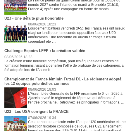
La France jouera sa qualification directe pour la Coupe du
monde 2027 contre l'Irlande ce mardi à Grenoble (21h10,
France 4) Après une campagne en forme de monta...
U23 - Une défaite plus honorable
08/06/2026 18:23
Lourdement battues vendredi (0-5), les Françaises ont mieux
réagi ce lundi pour la seconde opposition face aux U20
américaines. Une rencontre où aucun tir français n'aura
cependant été c...
Challenge Espoirs LFFP : la création validée
08/06/2026 18:23
La création d’une nouvelle compétition, pour les équipes des centres de
formation féminins, visant à densifier l’offre de pratique de ces catégories, a
été adoptée lors de l'Assemb...
Championnat de France féminin Futsal D1 - Le règlement adopté,
les 12 équipes potentielles connues
08/06/2026 18:03
L'Assemblée Générale de la FFF organisée le 6 juin 2026 à
Ajaccio a voté le règlement de l'épreuve qui débutera à
l'entrée prochaine. Retrouvez les principales informations. ...
U23 - Les USA corrigent la FRANCE
07/06/2026 19:34
Cette rencontre amicale entre l'équipe U20 américaine et une
sélection tricolore composée de joueuses U21 a nettement
tourné en faveur des USA (5-0). Match amical international ...