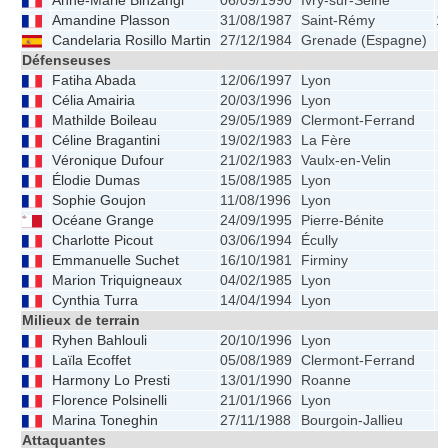
Anne-Marie Binzangi
06/09/1990
Ivry-sur-Seine
Amandine Plasson
31/08/1987
Saint-Rémy
1
Candelaria Rosillo Martin
27/12/1984
Grenade (Espagne)
Défenseuses
Fatiha Abada
12/06/1997
Lyon
Célia Amairia
20/03/1996
Lyon
Mathilde Boileau
29/05/1989
Clermont-Ferrand
Céline Bragantini
19/02/1983
La Fère
Véronique Dufour
21/02/1983
Vaulx-en-Velin
Élodie Dumas
15/08/1985
Lyon
Sophie Goujon
11/08/1996
Lyon
Océane Grange
24/09/1995
Pierre-Bénite
Charlotte Picout
03/06/1994
Écully
Emmanuelle Suchet
16/10/1981
Firminy
Marion Triquigneaux
04/02/1985
Lyon
Cynthia Turra
14/04/1994
Lyon
Milieux de terrain
Ryhen Bahlouli
20/10/1996
Lyon
Laïla Ecoffet
05/08/1989
Clermont-Ferrand
Harmony Lo Presti
13/01/1990
Roanne
Florence Polsinelli
21/01/1966
Lyon
Marina Toneghin
27/11/1988
Bourgoin-Jallieu
Attaquantes