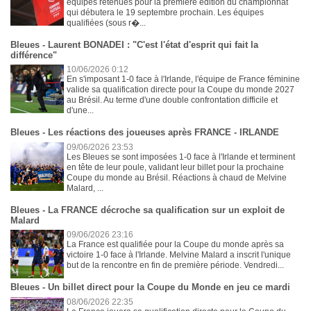
équipes retenues pour la première édition du championnat
qui débutera le 19 septembre prochain. Les équipes
qualifiées (sous r�...
Bleues - Laurent BONADEI : "C'est l'état d'esprit qui fait la
différence"
10/06/2026 0:12
En s'imposant 1-0 face à l'Irlande, l'équipe de France féminine
valide sa qualification directe pour la Coupe du monde 2027
au Brésil. Au terme d'une double confrontation difficile et
d'une...
Bleues - Les réactions des joueuses après FRANCE - IRLANDE
09/06/2026 23:53
Les Bleues se sont imposées 1-0 face à l'Irlande et terminent
en tête de leur poule, validant leur billet pour la prochaine
Coupe du monde au Brésil. Réactions à chaud de Melvine
Malard, ...
Bleues - La FRANCE décroche sa qualification sur un exploit de
Malard
09/06/2026 23:16
La France est qualifiée pour la Coupe du monde après sa
victoire 1-0 face à l'Irlande. Melvine Malard a inscrit l'unique
but de la rencontre en fin de première période. Vendredi...
Bleues - Un billet direct pour la Coupe du Monde en jeu ce mardi
08/06/2026 22:35