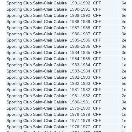
Sporting Club Saint-Clair Caluire
1991-1992
CFF
6e
1
Sporting Club Saint-Clair Caluire
1990-1991
CFF
4e
1
Sporting Club Saint-Clair Caluire
1989-1990
CFF
6e
1
Sporting Club Saint-Clair Caluire
1988-1989
CFF
4e
2
Sporting Club Saint-Clair Caluire
1987-1988
CFF
7e
1
Sporting Club Saint-Clair Caluire
1986-1987
CFF
3e
1
Sporting Club Saint-Clair Caluire
1985-1986
CFF
2e
1
Sporting Club Saint-Clair Caluire
1985-1986
CFF
3e
1
Sporting Club Saint-Clair Caluire
1984-1985
CFF
3e
1
Sporting Club Saint-Clair Caluire
1984-1985
CFF
1e
1
Sporting Club Saint-Clair Caluire
1983-1984
CFF
1e
1
Sporting Club Saint-Clair Caluire
1983-1984
CFF
2e
1
Sporting Club Saint-Clair Caluire
1982-1983
CFF
1e
1
Sporting Club Saint-Clair Caluire
1982-1983
CFF
5e
Sporting Club Saint-Clair Caluire
1981-1982
CFF
1e
2
Sporting Club Saint-Clair Caluire
1981-1982
CFF
2e
Sporting Club Saint-Clair Caluire
1980-1981
CFF
3e
1
Sporting Club Saint-Clair Caluire
1979-1980
CFF
3e
1
Sporting Club Saint-Clair Caluire
1978-1979
CFF
1e
Sporting Club Saint-Clair Caluire
1977-1978
CFF
1e
Sporting Club Saint-Clair Caluire
1976-1977
CFF
1e