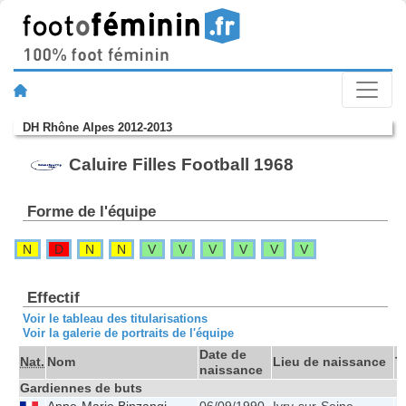
DH Rhône Alpes 2012-2013
Caluire Filles Football 1968
Forme de l'équipe
N
D
N
N
V
V
V
V
V
V
Effectif
Voir le tableau des titularisations
Voir la galerie de portraits de l'équipe
Date de
Nat.
Nom
Lieu de naissance
Ta
naissance
Gardiennes de buts