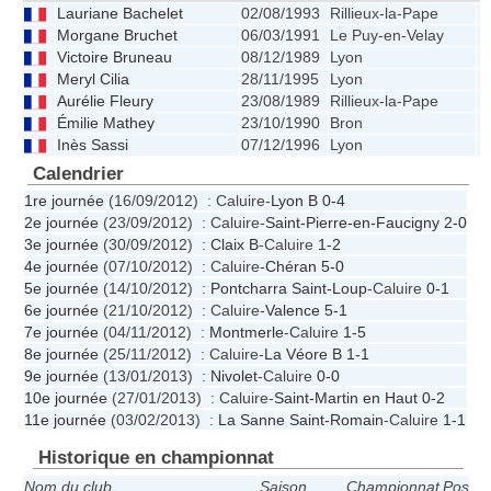
Lauriane Bachelet
02/08/1993
Rillieux-la-Pape
Morgane Bruchet
06/03/1991
Le Puy-en-Velay
Victoire Bruneau
08/12/1989
Lyon
Meryl Cilia
28/11/1995
Lyon
Aurélie Fleury
23/08/1989
Rillieux-la-Pape
Émilie Mathey
23/10/1990
Bron
Inès Sassi
07/12/1996
Lyon
Calendrier
1re journée
(16/09/2012) : Caluire-
Lyon B
0-4
2e journée
(23/09/2012) : Caluire-
Saint-Pierre-en-Faucigny
2-0
3e journée
(30/09/2012) :
Claix B
-Caluire
1-2
4e journée
(07/10/2012) : Caluire-
Chéran
5-0
5e journée
(14/10/2012) :
Pontcharra Saint-Loup
-Caluire
0-1
6e journée
(21/10/2012) : Caluire-
Valence
5-1
7e journée
(04/11/2012) :
Montmerle
-Caluire
1-5
8e journée
(25/11/2012) : Caluire-
La Véore B
1-1
9e journée
(13/01/2013) :
Nivolet
-Caluire
0-0
10e journée
(27/01/2013) : Caluire-
Saint-Martin en Haut
0-2
11e journée
(03/02/2013) :
La Sanne Saint-Romain
-Caluire
1-1
Historique en championnat
Nom du club
Saison
Championnat
Pos.
P