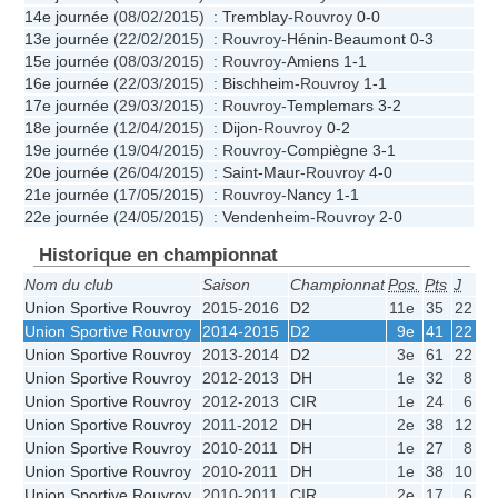
14e journée
(08/02/2015) :
Tremblay
-Rouvroy
0-0
13e journée
(22/02/2015) : Rouvroy-
Hénin-Beaumont
0-3
15e journée
(08/03/2015) : Rouvroy-
Amiens
1-1
16e journée
(22/03/2015) :
Bischheim
-Rouvroy
1-1
17e journée
(29/03/2015) : Rouvroy-
Templemars
3-2
18e journée
(12/04/2015) :
Dijon
-Rouvroy
0-2
19e journée
(19/04/2015) : Rouvroy-
Compiègne
3-1
20e journée
(26/04/2015) :
Saint-Maur
-Rouvroy
4-0
21e journée
(17/05/2015) : Rouvroy-
Nancy
1-1
22e journée
(24/05/2015) :
Vendenheim
-Rouvroy
2-0
Historique en championnat
Nom du club
Saison
Championnat
Pos.
Pts
J
G
Union Sportive Rouvroy
2015-2016
D2
11e
35
22
Union Sportive Rouvroy
2014-2015
D2
9e
41
22
Union Sportive Rouvroy
2013-2014
D2
3e
61
22
1
Union Sportive Rouvroy
2012-2013
DH
1e
32
8
Union Sportive Rouvroy
2012-2013
CIR
1e
24
6
Union Sportive Rouvroy
2011-2012
DH
2e
38
12
Union Sportive Rouvroy
2010-2011
DH
1e
27
8
Union Sportive Rouvroy
2010-2011
DH
1e
38
10
Union Sportive Rouvroy
2010-2011
CIR
2e
17
6