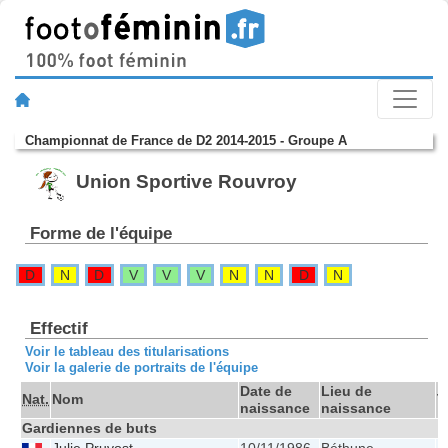
Championnat de France de D2 2014-2015 - Groupe A
Union Sportive Rouvroy
Forme de l'équipe
D
N
D
V
V
V
N
N
D
N
Effectif
Voir le tableau des titularisations
Voir la galerie de portraits de l'équipe
Date de
Lieu de
Nat.
Nom
T
naissance
naissance
Gardiennes de buts