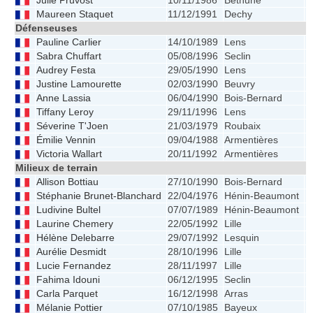
Julie Pruvost
10/11/1986
Béthune
Maureen Staquet
11/12/1991
Dechy
Défenseuses
Pauline Carlier
14/10/1989
Lens
Sabra Chuffart
05/08/1996
Seclin
Audrey Festa
29/05/1990
Lens
Justine Lamourette
02/03/1990
Beuvry
Anne Lassia
06/04/1990
Bois-Bernard
1
Tiffany Leroy
29/11/1996
Lens
Séverine T'Joen
21/03/1979
Roubaix
1
Émilie Vennin
09/04/1988
Armentières
Victoria Wallart
20/11/1992
Armentières
Milieux de terrain
Allison Bottiau
27/10/1990
Bois-Bernard
Stéphanie Brunet-Blanchard
22/04/1976
Hénin-Beaumont
1
Ludivine Bultel
07/07/1989
Hénin-Beaumont
1
Laurine Chemery
22/05/1992
Lille
1
Hélène Delebarre
29/07/1992
Lesquin
1
Aurélie Desmidt
28/10/1996
Lille
Lucie Fernandez
28/11/1997
Lille
Fahima Idouni
06/12/1995
Seclin
Carla Parquet
16/12/1998
Arras
1
Mélanie Pottier
07/10/1985
Bayeux
1