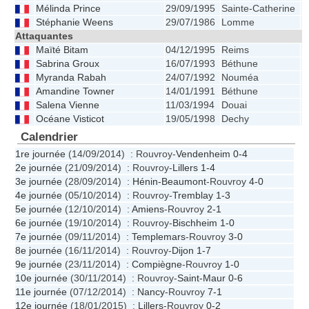
Mélinda Prince
29/09/1995
Sainte-Catherine
Stéphanie Weens
29/07/1986
Lomme
1
Attaquantes
Maïté Bitam
04/12/1995
Reims
Sabrina Groux
16/07/1993
Béthune
Myranda Rabah
24/07/1992
Nouméa
Amandine Towner
14/01/1991
Béthune
Salena Vienne
11/03/1994
Douai
Océane Visticot
19/05/1998
Dechy
Calendrier
1re journée
(14/09/2014) : Rouvroy-
Vendenheim
0-4
2e journée
(21/09/2014) : Rouvroy-
Lillers
1-4
3e journée
(28/09/2014) :
Hénin-Beaumont
-Rouvroy
4-0
4e journée
(05/10/2014) : Rouvroy-
Tremblay
1-3
5e journée
(12/10/2014) :
Amiens
-Rouvroy
2-1
6e journée
(19/10/2014) : Rouvroy-
Bischheim
1-0
7e journée
(09/11/2014) :
Templemars
-Rouvroy
3-0
8e journée
(16/11/2014) : Rouvroy-
Dijon
1-7
9e journée
(23/11/2014) :
Compiègne
-Rouvroy
1-0
10e journée
(30/11/2014) : Rouvroy-
Saint-Maur
0-6
11e journée
(07/12/2014) :
Nancy
-Rouvroy
7-1
12e journée
(18/01/2015) :
Lillers
-Rouvroy
0-2