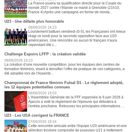
La France jouera sa qualification directe pour la Coupe du
monde 2027 contre l'Irlande ce mardi à Grenoble (21h10,
France 4) Après une campagne en forme de monta...
U23 - Une défaite plus honorable
08/06/2026 18:23
Lourdement battues vendredi (0-5), les Françaises ont mieux
réagi ce lundi pour la seconde opposition face aux U20
américaines. Une rencontre où aucun tir français n'aura
cependant été c...
Challenge Espoirs LFFP : la création validée
08/06/2026 18:23
La création d’une nouvelle compétition, pour les équipes des centres de
formation féminins, visant à densifier l’offre de pratique de ces catégories, a
été adoptée lors de l'Assemb...
Championnat de France féminin Futsal D1 - Le règlement adopté,
les 12 équipes potentielles connues
08/06/2026 18:03
L'Assemblée Générale de la FFF organisée le 6 juin 2026 à
Ajaccio a voté le règlement de l'épreuve qui débutera à
l'entrée prochaine. Retrouvez les principales informations. ...
U23 - Les USA corrigent la FRANCE
07/06/2026 19:34
Cette rencontre amicale entre l'équipe U20 américaine et une
sélection tricolore composée de joueuses U21 a nettement