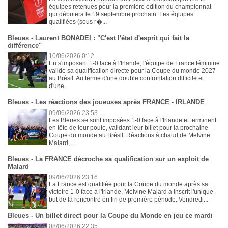
équipes retenues pour la première édition du championnat
qui débutera le 19 septembre prochain. Les équipes
qualifiées (sous r�...
Bleues - Laurent BONADEI : "C'est l'état d'esprit qui fait la
différence"
10/06/2026 0:12
En s'imposant 1-0 face à l'Irlande, l'équipe de France féminine
valide sa qualification directe pour la Coupe du monde 2027
au Brésil. Au terme d'une double confrontation difficile et
d'une...
Bleues - Les réactions des joueuses après FRANCE - IRLANDE
09/06/2026 23:53
Les Bleues se sont imposées 1-0 face à l'Irlande et terminent
en tête de leur poule, validant leur billet pour la prochaine
Coupe du monde au Brésil. Réactions à chaud de Melvine
Malard, ...
Bleues - La FRANCE décroche sa qualification sur un exploit de
Malard
09/06/2026 23:16
La France est qualifiée pour la Coupe du monde après sa
victoire 1-0 face à l'Irlande. Melvine Malard a inscrit l'unique
but de la rencontre en fin de première période. Vendredi...
Bleues - Un billet direct pour la Coupe du Monde en jeu ce mardi
08/06/2026 22:35