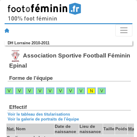
DH Lorraine 2010-2011
Association Sportive Football Féminin
Epinal
Forme de l'équipe
V
V
V
V
V
V
V
V
N
V
Effectif
Voir le tableau des titularisations
Voir la galerie de portraits de l'équipe
Date de
Lieu de
Nat.
Nom
Taille
Poids
Mat
naissance
naissance