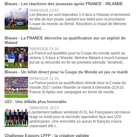
Bleues - Les réactions des joueuses après FRANCE - IRLANDE
09/06/2026 23:53
Les Bleues se sont imposées 1-0 face à l'Irlande et terminent
en tête de leur poule, validant leur billet pour la prochaine
Coupe du monde au Brésil. Réactions à chaud de Melvine
Malard, ...
Bleues - La FRANCE décroche sa qualification sur un exploit de
Malard
09/06/2026 23:16
La France est qualifiée pour la Coupe du monde après sa
victoire 1-0 face à l'Irlande. Melvine Malard a inscrit l'unique
but de la rencontre en fin de première période. Vendredi...
Bleues - Un billet direct pour la Coupe du Monde en jeu ce mardi
08/06/2026 22:35
La France jouera sa qualification directe pour la Coupe du
monde 2027 contre l'Irlande ce mardi à Grenoble (21h10,
France 4) Après une campagne en forme de monta...
U23 - Une défaite plus honorable
08/06/2026 18:23
Lourdement battues vendredi (0-5), les Françaises ont mieux
réagi ce lundi pour la seconde opposition face aux U20
américaines. Une rencontre où aucun tir français n'aura
cependant été c...
Challenge Espoirs LFFP : la création validée