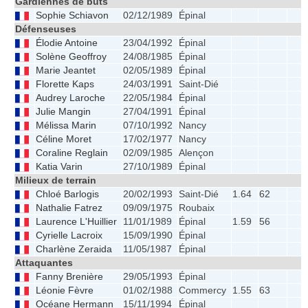
Gardiennes de buts
Sophie Schiavon
02/12/1989
Épinal
Défenseuses
Élodie Antoine
23/04/1992
Épinal
Solène Geoffroy
24/08/1985
Épinal
Marie Jeantet
02/05/1989
Épinal
Florette Kaps
24/03/1991
Saint-Dié
Audrey Laroche
22/05/1984
Épinal
Julie Mangin
27/04/1991
Épinal
Mélissa Marin
07/10/1992
Nancy
Céline Moret
17/02/1977
Nancy
Coraline Reglain
02/09/1985
Alençon
Katia Varin
27/10/1989
Épinal
Milieux de terrain
Chloé Barlogis
20/02/1993
Saint-Dié
1.64
62
Nathalie Fatrez
09/09/1975
Roubaix
Laurence L'Huillier
11/01/1989
Épinal
1.59
56
Cyrielle Lacroix
15/09/1990
Épinal
Charlène Zeraida
11/05/1987
Épinal
Attaquantes
Fanny Brenière
29/05/1993
Épinal
Léonie Fèvre
01/02/1988
Commercy
1.55
63
Océane Hermann
15/11/1994
Épinal