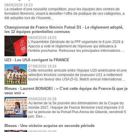
08/06/2026 18:23
La création d’une nouvelle compétition, pour les équipes des centres de
formation féminins, visant à densifier l’offre de pratique de ces catégories, a
été adoptée lors de l'Assemb...
Championnat de France féminin Futsal D1 - Le règlement adopté,
les 12 équipes potentielles connues
08/06/2026 18:03
L'Assemblée Générale de la FFF organisée le 6 juin 2026 à
Ajaccio a voté le règlement de l'épreuve qui débutera à
l'entrée prochaine. Retrouvez les principales informations. ...
U23 - Les USA corrigent la FRANCE
07/06/2026 19:34
Cette rencontre amicale entre l'équipe U20 américaine et une
sélection tricolore composée de joueuses U21 a nettement
tourné en faveur des USA (5-0). Match amical international ...
Bleues - Laurent BONADEI : « C'est cette équipe de France-là que je
veux voir »
05/06/2026 20:28
Au terme de la 5e journée des éliminatoires de la Coupe du
monde 2027, l'équipe de France féminine s'est imposée 2-0
sur la pelouse de la Polsat Plus Arena de Gdansk, vendredi 5
juin. Des ...
Bleues - Une victoire acquise en seconde période
05/06/2026 20:00