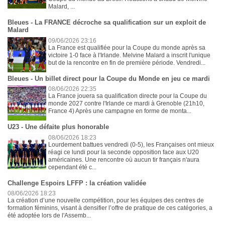
Malard, ...
Bleues - La FRANCE décroche sa qualification sur un exploit de
Malard
09/06/2026 23:16
La France est qualifiée pour la Coupe du monde après sa
victoire 1-0 face à l'Irlande. Melvine Malard a inscrit l'unique
but de la rencontre en fin de première période. Vendredi...
Bleues - Un billet direct pour la Coupe du Monde en jeu ce mardi
08/06/2026 22:35
La France jouera sa qualification directe pour la Coupe du
monde 2027 contre l'Irlande ce mardi à Grenoble (21h10,
France 4) Après une campagne en forme de monta...
U23 - Une défaite plus honorable
08/06/2026 18:23
Lourdement battues vendredi (0-5), les Françaises ont mieux
réagi ce lundi pour la seconde opposition face aux U20
américaines. Une rencontre où aucun tir français n'aura
cependant été c...
Challenge Espoirs LFFP : la création validée
08/06/2026 18:23
La création d’une nouvelle compétition, pour les équipes des centres de
formation féminins, visant à densifier l’offre de pratique de ces catégories, a
été adoptée lors de l'Assemb...