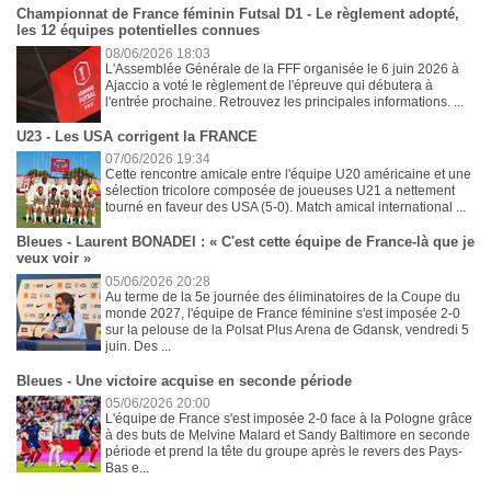
Championnat de France féminin Futsal D1 - Le règlement adopté,
les 12 équipes potentielles connues
08/06/2026 18:03
L'Assemblée Générale de la FFF organisée le 6 juin 2026 à
Ajaccio a voté le règlement de l'épreuve qui débutera à
l'entrée prochaine. Retrouvez les principales informations. ...
U23 - Les USA corrigent la FRANCE
07/06/2026 19:34
Cette rencontre amicale entre l'équipe U20 américaine et une
sélection tricolore composée de joueuses U21 a nettement
tourné en faveur des USA (5-0). Match amical international ...
Bleues - Laurent BONADEI : « C'est cette équipe de France-là que je
veux voir »
05/06/2026 20:28
Au terme de la 5e journée des éliminatoires de la Coupe du
monde 2027, l'équipe de France féminine s'est imposée 2-0
sur la pelouse de la Polsat Plus Arena de Gdansk, vendredi 5
juin. Des ...
Bleues - Une victoire acquise en seconde période
05/06/2026 20:00
L'équipe de France s'est imposée 2-0 face à la Pologne grâce
à des buts de Melvine Malard et Sandy Baltimore en seconde
période et prend la tête du groupe après le revers des Pays-
Bas e...