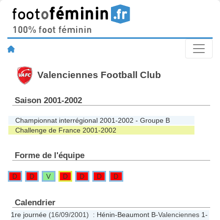
Valenciennes Football Club
Saison 2001-2002
Championnat interrégional 2001-2002 - Groupe B
Challenge de France 2001-2002
Forme de l'équipe
D
D
V
D
D
D
D
Calendrier
1re journée
(16/09/2001) :
Hénin-Beaumont B
-Valenciennes
1-