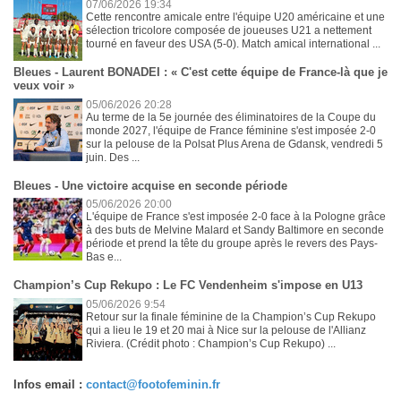
07/06/2026 19:34
Cette rencontre amicale entre l'équipe U20 américaine et une
sélection tricolore composée de joueuses U21 a nettement
tourné en faveur des USA (5-0). Match amical international ...
Bleues - Laurent BONADEI : « C'est cette équipe de France-là que je
veux voir »
05/06/2026 20:28
Au terme de la 5e journée des éliminatoires de la Coupe du
monde 2027, l'équipe de France féminine s'est imposée 2-0
sur la pelouse de la Polsat Plus Arena de Gdansk, vendredi 5
juin. Des ...
Bleues - Une victoire acquise en seconde période
05/06/2026 20:00
L'équipe de France s'est imposée 2-0 face à la Pologne grâce
à des buts de Melvine Malard et Sandy Baltimore en seconde
période et prend la tête du groupe après le revers des Pays-
Bas e...
Champion’s Cup Rekupo : Le FC Vendenheim s'impose en U13
05/06/2026 9:54
Retour sur la finale féminine de la Champion’s Cup Rekupo
qui a lieu le 19 et 20 mai à Nice sur la pelouse de l'Allianz
Riviera. (Crédit photo : Champion’s Cup Rekupo) ...
Infos email :
contact@footofeminin.fr