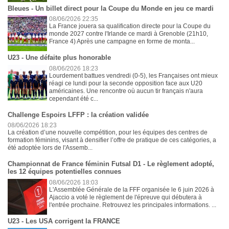
Bleues - Un billet direct pour la Coupe du Monde en jeu ce mardi
08/06/2026 22:35
La France jouera sa qualification directe pour la Coupe du
monde 2027 contre l'Irlande ce mardi à Grenoble (21h10,
France 4) Après une campagne en forme de monta...
U23 - Une défaite plus honorable
08/06/2026 18:23
Lourdement battues vendredi (0-5), les Françaises ont mieux
réagi ce lundi pour la seconde opposition face aux U20
américaines. Une rencontre où aucun tir français n'aura
cependant été c...
Challenge Espoirs LFFP : la création validée
08/06/2026 18:23
La création d’une nouvelle compétition, pour les équipes des centres de
formation féminins, visant à densifier l’offre de pratique de ces catégories, a
été adoptée lors de l'Assemb...
Championnat de France féminin Futsal D1 - Le règlement adopté,
les 12 équipes potentielles connues
08/06/2026 18:03
L'Assemblée Générale de la FFF organisée le 6 juin 2026 à
Ajaccio a voté le règlement de l'épreuve qui débutera à
l'entrée prochaine. Retrouvez les principales informations. ...
U23 - Les USA corrigent la FRANCE