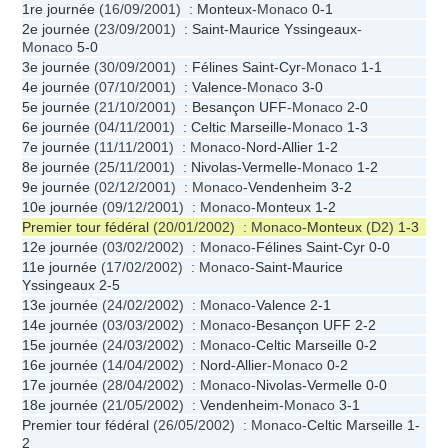
1re journée
(16/09/2001) :
Monteux
-Monaco
0-1
2e journée
(23/09/2001) :
Saint-Maurice Yssingeaux
-
Monaco
5-0
3e journée
(30/09/2001) :
Félines Saint-Cyr
-Monaco
1-1
4e journée
(07/10/2001) :
Valence
-Monaco
3-0
5e journée
(21/10/2001) :
Besançon UFF
-Monaco
2-0
6e journée
(04/11/2001) :
Celtic Marseille
-Monaco
1-3
7e journée
(11/11/2001) : Monaco-
Nord-Allier
1-2
8e journée
(25/11/2001) :
Nivolas-Vermelle
-Monaco
1-2
9e journée
(02/12/2001) : Monaco-
Vendenheim
3-2
10e journée
(09/12/2001) : Monaco-
Monteux
1-2
Premier tour fédéral
(20/01/2002) : Monaco-
Monteux
(D2)
1-3
12e journée
(03/02/2002) : Monaco-
Félines Saint-Cyr
0-0
11e journée
(17/02/2002) : Monaco-
Saint-Maurice
Yssingeaux
2-5
13e journée
(24/02/2002) : Monaco-
Valence
2-1
14e journée
(03/03/2002) : Monaco-
Besançon UFF
2-2
15e journée
(24/03/2002) : Monaco-
Celtic Marseille
0-2
16e journée
(14/04/2002) :
Nord-Allier
-Monaco
0-2
17e journée
(28/04/2002) : Monaco-
Nivolas-Vermelle
0-0
18e journée
(21/05/2002) :
Vendenheim
-Monaco
3-1
Premier tour fédéral
(26/05/2002) : Monaco-
Celtic Marseille
1-
2