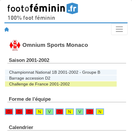
Omnium Sports Monaco
Saison 2001-2002
Championnat National 1B 2001-2002 - Groupe B
Barrage accession D2
Challenge de France 2001-2002
Forme de l'équipe
D
D
D
N
V
D
N
V
D
N
Calendrier