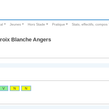
al
Jeunes
Hors Stade
Pratique
Stats, effectifs, compos
Croix Blanche Angers
V
N
N