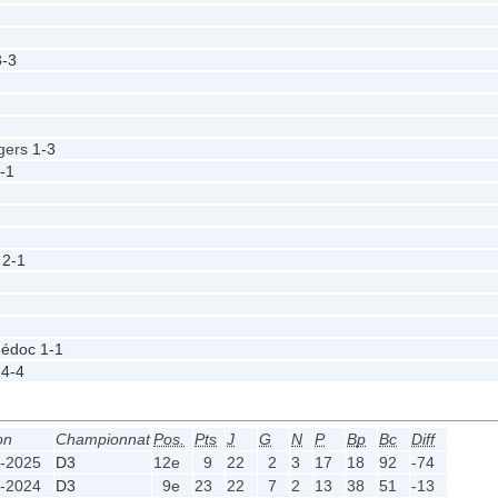
3-3
gers
1-3
-1
2-1
Médoc
1-1
s
4-4
on
Championnat
Pos.
Pts
J
G
N
P
Bp
Bc
Diff
-2025
D3
12e
9
22
2
3
17
18
92
-74
-2024
D3
9e
23
22
7
2
13
38
51
-13