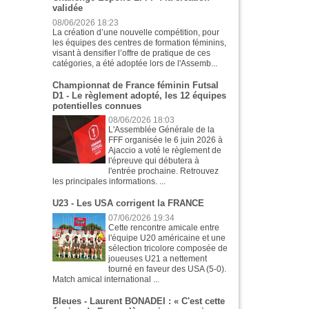
validée
08/06/2026 18:23
La création d’une nouvelle compétition, pour
les équipes des centres de formation féminins,
visant à densifier l’offre de pratique de ces
catégories, a été adoptée lors de l'Assemb...
Championnat de France féminin Futsal
D1 - Le règlement adopté, les 12 équipes
potentielles connues
08/06/2026 18:03
L'Assemblée Générale de la
FFF organisée le 6 juin 2026 à
Ajaccio a voté le règlement de
l'épreuve qui débutera à
l'entrée prochaine. Retrouvez
les principales informations. ...
U23 - Les USA corrigent la FRANCE
07/06/2026 19:34
Cette rencontre amicale entre
l'équipe U20 américaine et une
sélection tricolore composée de
joueuses U21 a nettement
tourné en faveur des USA (5-0).
Match amical international ...
Bleues - Laurent BONADEI : « C'est cette