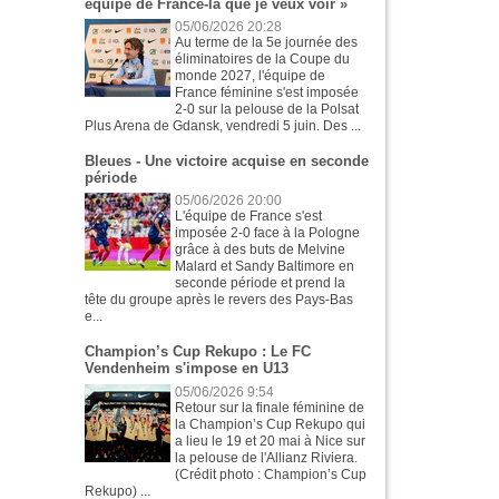
équipe de France-là que je veux voir »
05/06/2026 20:28
Au terme de la 5e journée des
éliminatoires de la Coupe du
monde 2027, l'équipe de
France féminine s'est imposée
2-0 sur la pelouse de la Polsat
Plus Arena de Gdansk, vendredi 5 juin. Des ...
Bleues - Une victoire acquise en seconde
période
05/06/2026 20:00
L'équipe de France s'est
imposée 2-0 face à la Pologne
grâce à des buts de Melvine
Malard et Sandy Baltimore en
seconde période et prend la
tête du groupe après le revers des Pays-Bas
e...
Champion’s Cup Rekupo : Le FC
Vendenheim s'impose en U13
05/06/2026 9:54
Retour sur la finale féminine de
la Champion’s Cup Rekupo qui
a lieu le 19 et 20 mai à Nice sur
la pelouse de l'Allianz Riviera.
(Crédit photo : Champion’s Cup
Rekupo) ...