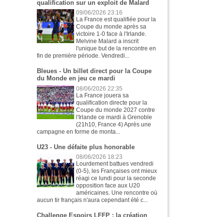
qualification sur un exploit de Malard
09/06/2026 23:16
La France est qualifiée pour la
Coupe du monde après sa
victoire 1-0 face à l'Irlande.
Melvine Malard a inscrit
l'unique but de la rencontre en
fin de première période. Vendredi...
Bleues - Un billet direct pour la Coupe
du Monde en jeu ce mardi
08/06/2026 22:35
La France jouera sa
qualification directe pour la
Coupe du monde 2027 contre
l'Irlande ce mardi à Grenoble
(21h10, France 4) Après une
campagne en forme de monta...
U23 - Une défaite plus honorable
08/06/2026 18:23
Lourdement battues vendredi
(0-5), les Françaises ont mieux
réagi ce lundi pour la seconde
opposition face aux U20
américaines. Une rencontre où
aucun tir français n'aura cependant été c...
Challenge Espoirs LFFP : la création