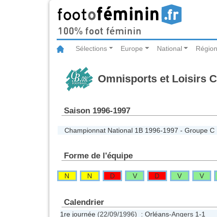
Sélections
Europe
National
Région
Omnisports et Loisirs 
Saison 1996-1997
Championnat National 1B 1996-1997 - Groupe C
Forme de l'équipe
N
N
D
V
D
V
V
Calendrier
1re journée
(22/09/1996) :
Orléans
-Angers
1-1