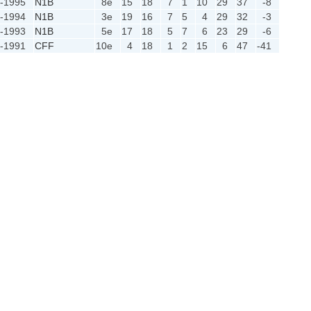
-1995
N1B
8e
15
18
7
1
10
29
37
-8
-1994
N1B
3e
19
16
7
5
4
29
32
-3
-1993
N1B
5e
17
18
5
7
6
23
29
-6
-1991
CFF
10e
4
18
1
2
15
6
47
-41