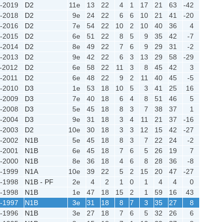
-2019
D2
11e
13
22
4
1
17
21
63
-42
-2018
D2
9e
24
22
6
6
10
21
41
-20
-2016
D2
7e
54
22
10
2
10
40
36
4
-2015
D2
6e
51
22
8
5
9
35
42
-7
-2014
D2
8e
49
22
7
6
9
29
31
-2
-2013
D2
9e
42
22
6
3
13
29
58
-29
-2012
D2
6e
58
22
11
3
8
45
42
3
-2011
D2
6e
48
22
9
2
11
40
45
-5
-2010
D3
1e
53
18
10
5
3
41
25
16
-2009
D3
7e
40
18
6
4
8
51
46
5
-2008
D3
5e
45
18
8
3
7
38
37
1
-2004
D3
9e
31
18
3
4
11
21
37
-16
-2003
D2
10e
30
18
3
3
12
15
42
-27
-2002
N1B
5e
45
18
8
3
7
22
24
-2
-2001
N1B
6e
45
18
7
6
5
26
19
7
-2000
N1B
8e
36
18
4
6
8
28
36
-8
-1999
N1A
10e
39
22
5
2
15
20
47
-27
-1998
N1B - PF
2e
4
2
1
0
1
4
4
0
-1998
N1B
1e
47
18
15
2
1
59
16
43
-1997
N1B
3e
31
18
8
7
3
35
27
8
-1996
N1B
3e
27
18
7
6
5
32
26
6