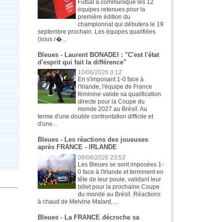
Futsal a communiqué les 12
équipes retenues pour la
première édition du
championnat qui débutera le 19
septembre prochain. Les équipes qualifiées
(sous r�...
Bleues - Laurent BONADEI : "C'est l'état
d'esprit qui fait la différence"
10/06/2026 0:12
En s'imposant 1-0 face à
l'Irlande, l'équipe de France
féminine valide sa qualification
directe pour la Coupe du
monde 2027 au Brésil. Au
terme d'une double confrontation difficile et
d'une...
Bleues - Les réactions des joueuses
après FRANCE - IRLANDE
09/06/2026 23:53
Les Bleues se sont imposées 1-
0 face à l'Irlande et terminent en
tête de leur poule, validant leur
billet pour la prochaine Coupe
du monde au Brésil. Réactions
à chaud de Melvine Malard, ...
Bleues - La FRANCE décroche sa