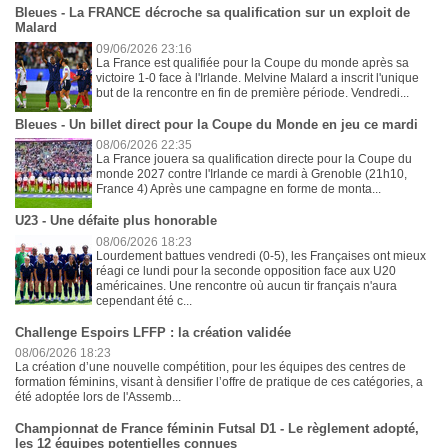
Bleues - La FRANCE décroche sa qualification sur un exploit de
Malard
09/06/2026 23:16
La France est qualifiée pour la Coupe du monde après sa
victoire 1-0 face à l'Irlande. Melvine Malard a inscrit l'unique
but de la rencontre en fin de première période. Vendredi...
Bleues - Un billet direct pour la Coupe du Monde en jeu ce mardi
08/06/2026 22:35
La France jouera sa qualification directe pour la Coupe du
monde 2027 contre l'Irlande ce mardi à Grenoble (21h10,
France 4) Après une campagne en forme de monta...
U23 - Une défaite plus honorable
08/06/2026 18:23
Lourdement battues vendredi (0-5), les Françaises ont mieux
réagi ce lundi pour la seconde opposition face aux U20
américaines. Une rencontre où aucun tir français n'aura
cependant été c...
Challenge Espoirs LFFP : la création validée
08/06/2026 18:23
La création d’une nouvelle compétition, pour les équipes des centres de
formation féminins, visant à densifier l’offre de pratique de ces catégories, a
été adoptée lors de l'Assemb...
Championnat de France féminin Futsal D1 - Le règlement adopté,
les 12 équipes potentielles connues