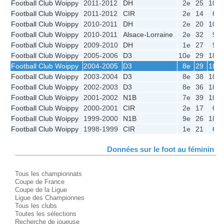
Football Club Woippy
2011-2012
DH
2e
25
10
Football Club Woippy
2011-2012
CIR
2e
14
6
Football Club Woippy
2010-2011
DH
2e
20
10
Football Club Woippy
2010-2011
Alsace-Lorraine
2e
32
9
Football Club Woippy
2009-2010
DH
1e
27
9
Football Club Woippy
2005-2006
D3
10e
29
18
Football Club Woippy
2004-2005
D3
8e
29
18
Football Club Woippy
2003-2004
D3
8e
38
18
Football Club Woippy
2002-2003
D3
8e
36
18
Football Club Woippy
2001-2002
N1B
7e
39
18
Football Club Woippy
2000-2001
CIR
2e
17
6
Football Club Woippy
1999-2000
N1B
9e
26
18
Football Club Woippy
1998-1999
CIR
1e
21
6
Données sur le foot au féminin
Tous les championnats
Coupe de France
Coupe de la Ligue
Ligue des Championnes
Tous les clubs
Toutes les sélections
Recherche de joueuse