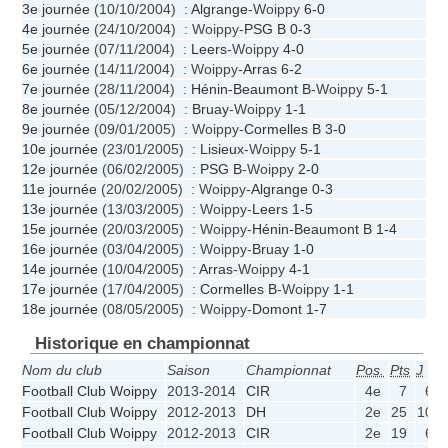
3e journée
(10/10/2004) :
Algrange
-Woippy
6-0
4e journée
(24/10/2004) : Woippy-
PSG B
0-3
5e journée
(07/11/2004) :
Leers
-Woippy
4-0
6e journée
(14/11/2004) : Woippy-
Arras
6-2
7e journée
(28/11/2004) :
Hénin-Beaumont B
-Woippy
5-1
8e journée
(05/12/2004) :
Bruay
-Woippy
1-1
9e journée
(09/01/2005) : Woippy-
Cormelles B
3-0
10e journée
(23/01/2005) :
Lisieux
-Woippy
5-1
12e journée
(06/02/2005) :
PSG B
-Woippy
2-0
11e journée
(20/02/2005) : Woippy-
Algrange
0-3
13e journée
(13/03/2005) : Woippy-
Leers
1-5
15e journée
(20/03/2005) : Woippy-
Hénin-Beaumont B
1-4
16e journée
(03/04/2005) : Woippy-
Bruay
1-0
14e journée
(10/04/2005) :
Arras
-Woippy
4-1
17e journée
(17/04/2005) :
Cormelles B
-Woippy
1-1
18e journée
(08/05/2005) : Woippy-
Domont
1-7
Historique en championnat
Nom du club
Saison
Championnat
Pos.
Pts
J
Football Club Woippy
2013-2014
CIR
4e
7
6
Football Club Woippy
2012-2013
DH
2e
25
10
Football Club Woippy
2012-2013
CIR
2e
19
6