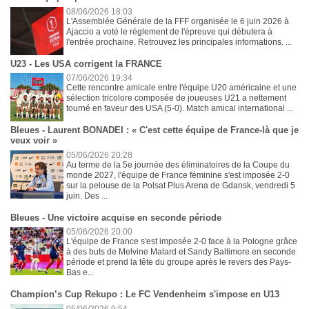
08/06/2026 18:03
L'Assemblée Générale de la FFF organisée le 6 juin 2026 à
Ajaccio a voté le règlement de l'épreuve qui débutera à
l'entrée prochaine. Retrouvez les principales informations. ...
U23 - Les USA corrigent la FRANCE
07/06/2026 19:34
Cette rencontre amicale entre l'équipe U20 américaine et une
sélection tricolore composée de joueuses U21 a nettement
tourné en faveur des USA (5-0). Match amical international ...
Bleues - Laurent BONADEI : « C'est cette équipe de France-là que je
veux voir »
05/06/2026 20:28
Au terme de la 5e journée des éliminatoires de la Coupe du
monde 2027, l'équipe de France féminine s'est imposée 2-0
sur la pelouse de la Polsat Plus Arena de Gdansk, vendredi 5
juin. Des ...
Bleues - Une victoire acquise en seconde période
05/06/2026 20:00
L'équipe de France s'est imposée 2-0 face à la Pologne grâce
à des buts de Melvine Malard et Sandy Baltimore en seconde
période et prend la tête du groupe après le revers des Pays-
Bas e...
Champion’s Cup Rekupo : Le FC Vendenheim s'impose en U13
05/06/2026 9:54