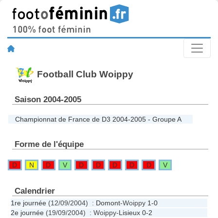
Football Club Woippy
Saison 2004-2005
Championnat de France de D3 2004-2005 - Groupe A
Forme de l'équipe
D
N
D
V
D
D
D
D
D
V
Calendrier
1re journée
(12/09/2004) :
Domont
-Woippy
1-0
2e journée
(19/09/2004) : Woippy-
Lisieux
0-2