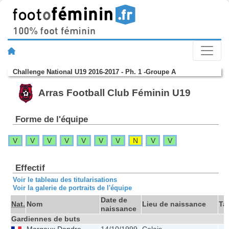
Challenge National U19 2016-2017 - Ph. 1 -Groupe A
Arras Football Club Féminin U19
Forme de l'équipe
V
V
V
V
V
V
V
N
V
V
Effectif
Voir le tableau des titularisations
Voir la galerie de portraits de l'équipe
Date de
Nat.
Nom
Lieu de naissance
Tai
naissance
Gardiennes de buts