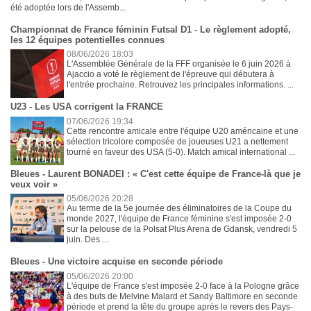
été adoptée lors de l'Assemb...
Championnat de France féminin Futsal D1 - Le règlement adopté,
les 12 équipes potentielles connues
08/06/2026 18:03
L'Assemblée Générale de la FFF organisée le 6 juin 2026 à
Ajaccio a voté le règlement de l'épreuve qui débutera à
l'entrée prochaine. Retrouvez les principales informations. ...
U23 - Les USA corrigent la FRANCE
07/06/2026 19:34
Cette rencontre amicale entre l'équipe U20 américaine et une
sélection tricolore composée de joueuses U21 a nettement
tourné en faveur des USA (5-0). Match amical international ...
Bleues - Laurent BONADEI : « C'est cette équipe de France-là que je
veux voir »
05/06/2026 20:28
Au terme de la 5e journée des éliminatoires de la Coupe du
monde 2027, l'équipe de France féminine s'est imposée 2-0
sur la pelouse de la Polsat Plus Arena de Gdansk, vendredi 5
juin. Des ...
Bleues - Une victoire acquise en seconde période
05/06/2026 20:00
L'équipe de France s'est imposée 2-0 face à la Pologne grâce
à des buts de Melvine Malard et Sandy Baltimore en seconde
période et prend la tête du groupe après le revers des Pays-