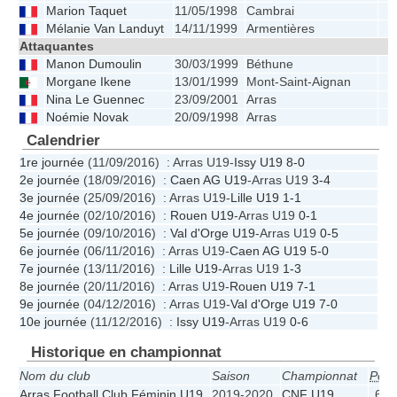
Marion Taquet
11/05/1998
Cambrai
Mélanie Van Landuyt
14/11/1999
Armentières
Attaquantes
Manon Dumoulin
30/03/1999
Béthune
Morgane Ikene
13/01/1999
Mont-Saint-Aignan
Nina Le Guennec
23/09/2001
Arras
Noémie Novak
20/09/1998
Arras
Calendrier
1re journée
(11/09/2016) : Arras U19-
Issy U19
8-0
2e journée
(18/09/2016) :
Caen AG U19
-Arras U19
3-4
3e journée
(25/09/2016) : Arras U19-
Lille U19
1-1
4e journée
(02/10/2016) :
Rouen U19
-Arras U19
0-1
5e journée
(09/10/2016) :
Val d'Orge U19
-Arras U19
0-5
6e journée
(06/11/2016) : Arras U19-
Caen AG U19
5-0
7e journée
(13/11/2016) :
Lille U19
-Arras U19
1-3
8e journée
(20/11/2016) : Arras U19-
Rouen U19
7-1
9e journée
(04/12/2016) : Arras U19-
Val d'Orge U19
7-0
10e journée
(11/12/2016) :
Issy U19
-Arras U19
0-6
Historique en championnat
Nom du club
Saison
Championnat
Pos.
Arras Football Club Féminin U19
2019-2020
CNF U19
6e