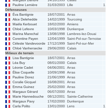
Margaux Dandre
14/10/1999
Calais
Pauline Lemière
31/03/2003
Lille
1.
Défenseuses
Éva Bantignie
18/07/2001
Arras
Alice Delehedde
14/02/1999
Tourcoing
Maëla Kerbouet
18/02/2000
Amiens
Chloé Lefevre
10/03/1998
Dunkerque
Marina Marechal
13/08/1998
Lambres-lez-Douai
Corentine Payen
12/04/1999
Saint-Pol-sur-Ternoise
Céleste Vandevoorde
17/12/1999
Saint-Pol-sur-Mer
Chloé Vanhersecke
29/06/2000
Calais
Milieux de terrain
Lisa Bantignie
18/07/2001
Arras
Léa Buy
08/01/2000
Calais
Léonie Cadet
04/06/2001
Arras
Élise Coquelle
10/09/1998
Arras
Pauline Dorez
21/06/1999
Arras
Coralie Gicquel
16/08/2001
Arras
Emma Guinez
25/02/2000
Arras
Margaux Gérard
06/07/2000
Arras
Marie Hannedouche
08/12/2001
Sainte-Catherine
Margaux Pavy
17/02/2000
Dunkerque
Carla Polito
13/01/2000
Lens
1.