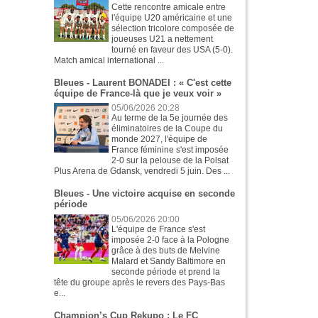
Cette rencontre amicale entre
l'équipe U20 américaine et une
sélection tricolore composée de
joueuses U21 a nettement
tourné en faveur des USA (5-0).
Match amical international ...
Bleues - Laurent BONADEI : « C'est cette
équipe de France-là que je veux voir »
05/06/2026 20:28
Au terme de la 5e journée des
éliminatoires de la Coupe du
monde 2027, l'équipe de
France féminine s'est imposée
2-0 sur la pelouse de la Polsat
Plus Arena de Gdansk, vendredi 5 juin. Des ...
Bleues - Une victoire acquise en seconde
période
05/06/2026 20:00
L'équipe de France s'est
imposée 2-0 face à la Pologne
grâce à des buts de Melvine
Malard et Sandy Baltimore en
seconde période et prend la
tête du groupe après le revers des Pays-Bas
e...
Champion’s Cup Rekupo : Le FC