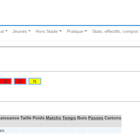
al
Jeunes
Hors Stade
Pratique
Stats, effectifs, compos
D
D
N
naissance
Taille
Poids
Matchs
Temps
Buts
Passes
Cartons
es