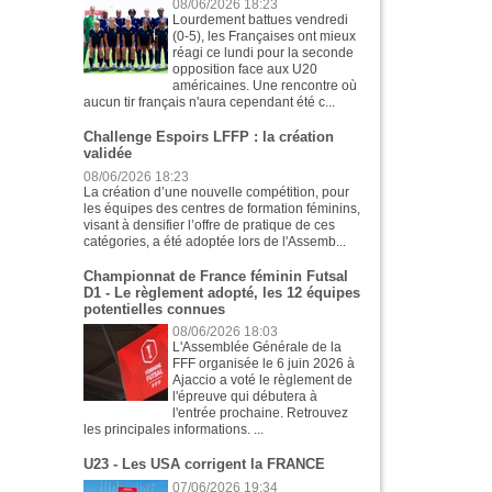
08/06/2026 18:23
Lourdement battues vendredi
(0-5), les Françaises ont mieux
réagi ce lundi pour la seconde
opposition face aux U20
américaines. Une rencontre où
aucun tir français n'aura cependant été c...
Challenge Espoirs LFFP : la création
validée
08/06/2026 18:23
La création d’une nouvelle compétition, pour
les équipes des centres de formation féminins,
visant à densifier l’offre de pratique de ces
catégories, a été adoptée lors de l'Assemb...
Championnat de France féminin Futsal
D1 - Le règlement adopté, les 12 équipes
potentielles connues
08/06/2026 18:03
L'Assemblée Générale de la
FFF organisée le 6 juin 2026 à
Ajaccio a voté le règlement de
l'épreuve qui débutera à
l'entrée prochaine. Retrouvez
les principales informations. ...
U23 - Les USA corrigent la FRANCE
07/06/2026 19:34