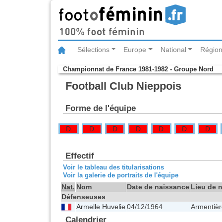
Sélections
Europe
National
Région
Championnat de France 1981-1982 - Groupe Nord
Football Club Nieppois
Forme de l'équipe
D
D
D
D
D
D
D
Effectif
Voir le tableau des titularisations
Voir la galerie de portraits de l'équipe
Nat.
Nom
Date de naissance
Lieu de 
Défenseuses
Armelle Huvelie
04/12/1964
Armentièr
Calendrier