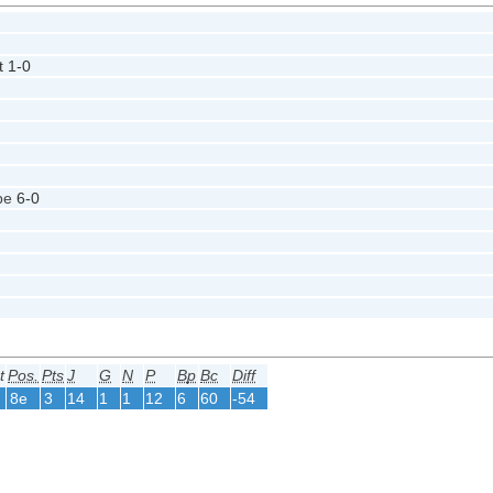
t
1-0
pe
6-0
t
Pos.
Pts
J
G
N
P
Bp
Bc
Diff
8e
3
14
1
1
12
6
60
-54