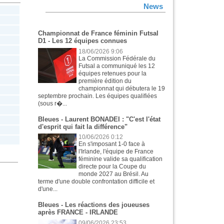
News
Championnat de France féminin Futsal
D1 - Les 12 équipes connues
18/06/2026 9:06
La Commission Fédérale du
Futsal a communiqué les 12
équipes retenues pour la
première édition du
championnat qui débutera le 19
septembre prochain. Les équipes qualifiées
(sous r�...
Bleues - Laurent BONADEI : "C'est l'état
d'esprit qui fait la différence"
10/06/2026 0:12
En s'imposant 1-0 face à
l'Irlande, l'équipe de France
féminine valide sa qualification
directe pour la Coupe du
monde 2027 au Brésil. Au
terme d'une double confrontation difficile et
d'une...
Bleues - Les réactions des joueuses
après FRANCE - IRLANDE
09/06/2026 23:53