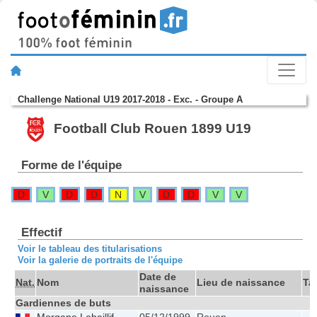
Challenge National U19 2017-2018 - Exc. - Groupe A
Football Club Rouen 1899 U19
Forme de l'équipe
D
V
D
D
N
V
D
D
V
V
Effectif
Voir le tableau des titularisations
Voir la galerie de portraits de l'équipe
Date de
Nat.
Nom
Lieu de naissance
Tai
naissance
Gardiennes de buts