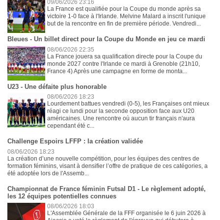
09/06/2026 23:16
La France est qualifiée pour la Coupe du monde après sa
victoire 1-0 face à l'Irlande. Melvine Malard a inscrit l'unique
but de la rencontre en fin de première période. Vendredi...
Bleues - Un billet direct pour la Coupe du Monde en jeu ce mardi
08/06/2026 22:35
La France jouera sa qualification directe pour la Coupe du
monde 2027 contre l'Irlande ce mardi à Grenoble (21h10,
France 4) Après une campagne en forme de monta...
U23 - Une défaite plus honorable
08/06/2026 18:23
Lourdement battues vendredi (0-5), les Françaises ont mieux
réagi ce lundi pour la seconde opposition face aux U20
américaines. Une rencontre où aucun tir français n'aura
cependant été c...
Challenge Espoirs LFFP : la création validée
08/06/2026 18:23
La création d’une nouvelle compétition, pour les équipes des centres de
formation féminins, visant à densifier l’offre de pratique de ces catégories, a
été adoptée lors de l'Assemb...
Championnat de France féminin Futsal D1 - Le règlement adopté,
les 12 équipes potentielles connues
08/06/2026 18:03
L'Assemblée Générale de la FFF organisée le 6 juin 2026 à