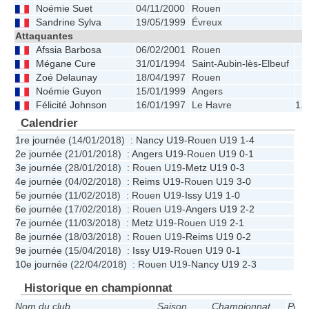
Noémie Suet
04/11/2000
Rouen
Sandrine Sylva
19/05/1999
Évreux
Attaquantes
Afssia Barbosa
06/02/2001
Rouen
Mégane Cure
31/01/1994
Saint-Aubin-lès-Elbeuf
Zoé Delaunay
18/04/1997
Rouen
Noémie Guyon
15/01/1999
Angers
Félicité Johnson
16/01/1997
Le Havre
1.
Calendrier
1re journée
(14/01/2018) :
Nancy U19
-Rouen U19
1-4
2e journée
(21/01/2018) :
Angers U19
-Rouen U19
0-1
3e journée
(28/01/2018) : Rouen U19-
Metz U19
0-3
4e journée
(04/02/2018) :
Reims U19
-Rouen U19
3-0
5e journée
(11/02/2018) : Rouen U19-
Issy U19
1-0
6e journée
(17/02/2018) : Rouen U19-
Angers U19
2-2
7e journée
(11/03/2018) :
Metz U19
-Rouen U19
2-1
8e journée
(18/03/2018) : Rouen U19-
Reims U19
0-2
9e journée
(15/04/2018) :
Issy U19
-Rouen U19
0-1
10e journée
(22/04/2018) : Rouen U19-
Nancy U19
2-3
Historique en championnat
Nom du club
Saison
Championnat
Pos.