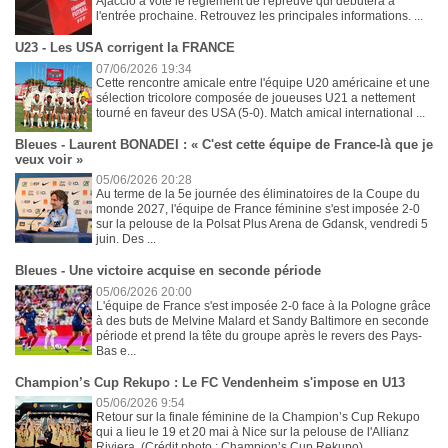
Ajaccio a voté le règlement de l'épreuve qui débutera à
l'entrée prochaine. Retrouvez les principales informations. ...
U23 - Les USA corrigent la FRANCE
07/06/2026 19:34
Cette rencontre amicale entre l'équipe U20 américaine et une
sélection tricolore composée de joueuses U21 a nettement
tourné en faveur des USA (5-0). Match amical international ...
Bleues - Laurent BONADEI : « C'est cette équipe de France-là que je
veux voir »
05/06/2026 20:28
Au terme de la 5e journée des éliminatoires de la Coupe du
monde 2027, l'équipe de France féminine s'est imposée 2-0
sur la pelouse de la Polsat Plus Arena de Gdansk, vendredi 5
juin. Des ...
Bleues - Une victoire acquise en seconde période
05/06/2026 20:00
L'équipe de France s'est imposée 2-0 face à la Pologne grâce
à des buts de Melvine Malard et Sandy Baltimore en seconde
période et prend la tête du groupe après le revers des Pays-
Bas e...
Champion’s Cup Rekupo : Le FC Vendenheim s'impose en U13
05/06/2026 9:54
Retour sur la finale féminine de la Champion’s Cup Rekupo
qui a lieu le 19 et 20 mai à Nice sur la pelouse de l'Allianz
Riviera. (Crédit photo : Champion’s Cup Rekupo) ...