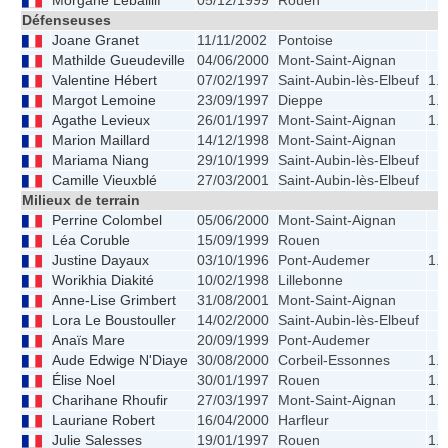
Morgane Lebaillif
05/12/1999
Rouen
Défenseuses
Joane Granet
11/11/2002
Pontoise
Mathilde Gueudeville
04/06/2000
Mont-Saint-Aignan
Valentine Hébert
07/02/1997
Saint-Aubin-lès-Elbeuf
1.
Margot Lemoine
23/09/1997
Dieppe
1.
Agathe Levieux
26/01/1997
Mont-Saint-Aignan
1.
Marion Maillard
14/12/1998
Mont-Saint-Aignan
Mariama Niang
29/10/1999
Saint-Aubin-lès-Elbeuf
Camille Vieuxblé
27/03/2001
Saint-Aubin-lès-Elbeuf
Milieux de terrain
Perrine Colombel
05/06/2000
Mont-Saint-Aignan
Léa Coruble
15/09/1999
Rouen
Justine Dayaux
03/10/1996
Pont-Audemer
1.
Worikhia Diakité
10/02/1998
Lillebonne
Anne-Lise Grimbert
31/08/2001
Mont-Saint-Aignan
Lora Le Boustouller
14/02/2000
Saint-Aubin-lès-Elbeuf
Anaïs Mare
20/09/1999
Pont-Audemer
Aude Edwige N'Diaye
30/08/2000
Corbeil-Essonnes
1.
Élise Noel
30/01/1997
Rouen
1.
Charihane Rhoufir
27/03/1997
Mont-Saint-Aignan
1.
Lauriane Robert
16/04/2000
Harfleur
Julie Salesses
19/01/1997
Rouen
1.