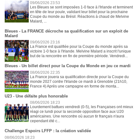
09/06/2026 23:53
Les Bleues se sont imposées 1-0 face à l'Irlande et terminent
en tête de leur poule, validant leur billet pour la prochaine
Coupe du monde au Brésil. Réactions à chaud de Melvine
Malard, ...
Bleues - La FRANCE décroche sa qualification sur un exploit de
Malard
09/06/2026 23:16
La France est qualifiée pour la Coupe du monde après sa
victoire 1-0 face à l'Irlande. Melvine Malard a inscrit l'unique
but de la rencontre en fin de première période. Vendredi...
Bleues - Un billet direct pour la Coupe du Monde en jeu ce mardi
08/06/2026 22:35
La France jouera sa qualification directe pour la Coupe du
monde 2027 contre l'Irlande ce mardi à Grenoble (21h10,
France 4) Après une campagne en forme de monta...
U23 - Une défaite plus honorable
08/06/2026 18:23
Lourdement battues vendredi (0-5), les Françaises ont mieux
réagi ce lundi pour la seconde opposition face aux U20
américaines. Une rencontre où aucun tir français n'aura
cependant été c...
Challenge Espoirs LFFP : la création validée
08/06/2026 18:23