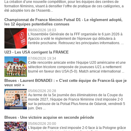
La création d’une nouvelle compétition, pour les équipes des centres de
formation féminins, visant à densifier l’offre de pratique de ces catégories, a
été adoptée lors de l'Assemb...
Championnat de France féminin Futsal D1 - Le règlement adopté,
les 12 équipes potentielles connues
08/06/2026 18:03
L'Assemblée Générale de la FFF organisée le 6 juin 2026 à
Ajaccio a voté le règlement de l'épreuve qui débutera à
l'entrée prochaine. Retrouvez les principales informations. ...
U23 - Les USA corrigent la FRANCE
07/06/2026 19:34
Cette rencontre amicale entre l'équipe U20 américaine et une
sélection tricolore composée de joueuses U21 a nettement
tourné en faveur des USA (5-0). Match amical international ...
Bleues - Laurent BONADEI : « C'est cette équipe de France-là que je
veux voir »
05/06/2026 20:28
Au terme de la 5e journée des éliminatoires de la Coupe du
monde 2027, l'équipe de France féminine s'est imposée 2-0
sur la pelouse de la Polsat Plus Arena de Gdansk, vendredi 5
juin. Des ...
Bleues - Une victoire acquise en seconde période
05/06/2026 20:00
L'équipe de France s'est imposée 2-0 face à la Pologne grâce