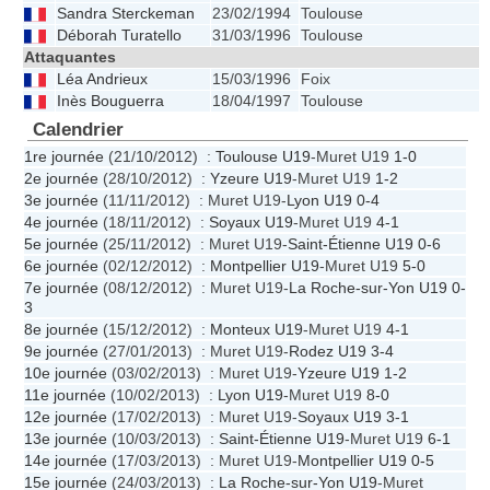
Sandra Sterckeman
23/02/1994
Toulouse
Déborah Turatello
31/03/1996
Toulouse
Attaquantes
Léa Andrieux
15/03/1996
Foix
Inès Bouguerra
18/04/1997
Toulouse
Calendrier
1re journée
(21/10/2012) :
Toulouse U19
-Muret U19
1-0
2e journée
(28/10/2012) :
Yzeure U19
-Muret U19
1-2
3e journée
(11/11/2012) : Muret U19-
Lyon U19
0-4
4e journée
(18/11/2012) :
Soyaux U19
-Muret U19
4-1
5e journée
(25/11/2012) : Muret U19-
Saint-Étienne U19
0-6
6e journée
(02/12/2012) :
Montpellier U19
-Muret U19
5-0
7e journée
(08/12/2012) : Muret U19-
La Roche-sur-Yon U19
0-
3
8e journée
(15/12/2012) :
Monteux U19
-Muret U19
4-1
9e journée
(27/01/2013) : Muret U19-
Rodez U19
3-4
10e journée
(03/02/2013) : Muret U19-
Yzeure U19
1-2
11e journée
(10/02/2013) :
Lyon U19
-Muret U19
8-0
12e journée
(17/02/2013) : Muret U19-
Soyaux U19
3-1
13e journée
(10/03/2013) :
Saint-Étienne U19
-Muret U19
6-1
14e journée
(17/03/2013) : Muret U19-
Montpellier U19
0-5
15e journée
(24/03/2013) :
La Roche-sur-Yon U19
-Muret