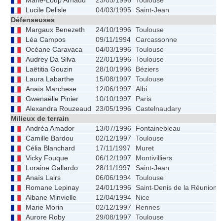
Marie-Loup Arnaud
23/05/1996
Toulouse
Lucile Delisle
04/03/1995
Saint-Jean
Défenseuses
Margaux Benezeth
24/10/1996
Toulouse
Léa Campos
09/11/1994
Carcassonne
Océane Caravaca
04/03/1996
Toulouse
Audrey Da Silva
22/01/1996
Toulouse
Laëtitia Gouzin
28/10/1996
Béziers
Laura Labarthe
15/08/1997
Toulouse
Anaïs Marchese
12/06/1997
Albi
Gwenaëlle Pinier
10/10/1997
Paris
Alexandra Rouzeaud
23/05/1996
Castelnaudary
Milieux de terrain
Andréa Amador
13/07/1996
Fontainebleau
Camille Bardou
02/12/1997
Toulouse
Célia Blanchard
17/11/1997
Muret
Vicky Fouque
06/12/1997
Montivilliers
Loraine Gallardo
28/11/1997
Saint-Jean
Anaïs Lairs
06/06/1994
Toulouse
Romane Lepinay
24/01/1996
Saint-Denis de la Réunion
Albane Minvielle
12/04/1994
Nice
Marie Morin
02/12/1997
Rennes
Aurore Roby
29/08/1997
Toulouse