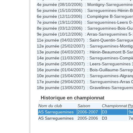
4e journée
(08/10/2006) :
Montigny
-Sarreguemin
5e journée
(15/10/2006) : Sarreguemines-
Hénin-
6e journée
(12/11/2006) :
Compiègne B
-Sarregue
7e journée
(19/11/2006) : Sarreguemines-
Leers
0
8e journée
(03/12/2006) : Sarreguemines-
Bois-Gu
9e journée
(10/12/2006) :
Arras
-Sarreguemines
5-
11e journée
(04/02/2007) :
Saint-Quentin
-Sarreg
12e journée
(25/02/2007) : Sarreguemines-
Montig
13e journée
(04/03/2007) :
Hénin-Beaumont B
-Sa
14e journée
(11/03/2007) : Sarreguemines-
Compi
15e journée
(25/03/2007) :
Leers
-Sarreguemines
16e journée
(01/04/2007) :
Bois-Guillaume
-Sarre
10e journée
(15/04/2007) : Sarreguemines-
Algran
17e journée
(29/04/2007) : Sarreguemines-
Arras
18e journée
(13/05/2007) :
Gravelines
-Sarreguem
Historique en championnat
Nom du club
Saison
Championnat
Po
AS Sarreguemines
2006-2007
D3
9
AS Sarreguemines
2005-2006
D3
7