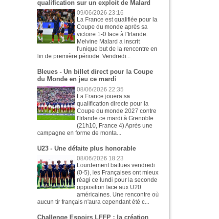
qualification sur un exploit de Malard
09/06/2026 23:16
La France est qualifiée pour la
Coupe du monde après sa
victoire 1-0 face à l'Irlande.
Melvine Malard a inscrit
l'unique but de la rencontre en
fin de première période. Vendredi...
Bleues - Un billet direct pour la Coupe
du Monde en jeu ce mardi
08/06/2026 22:35
La France jouera sa
qualification directe pour la
Coupe du monde 2027 contre
l'Irlande ce mardi à Grenoble
(21h10, France 4) Après une
campagne en forme de monta...
U23 - Une défaite plus honorable
08/06/2026 18:23
Lourdement battues vendredi
(0-5), les Françaises ont mieux
réagi ce lundi pour la seconde
opposition face aux U20
américaines. Une rencontre où
aucun tir français n'aura cependant été c...
Challenge Espoirs LFFP : la création