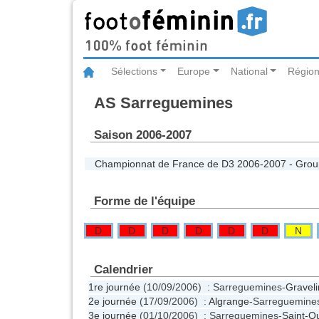
Sélections
Europe
National
Région
AS Sarreguemines
Saison 2006-2007
Championnat de France de D3 2006-2007 - Gro
Forme de l'équipe
D
D
D
D
D
D
N
Calendrier
1re journée
(10/09/2006) : Sarreguemines-
Gravel
2e journée
(17/09/2006) :
Algrange
-Sarreguemin
3e journée
(01/10/2006) : Sarreguemines-
Saint-Q