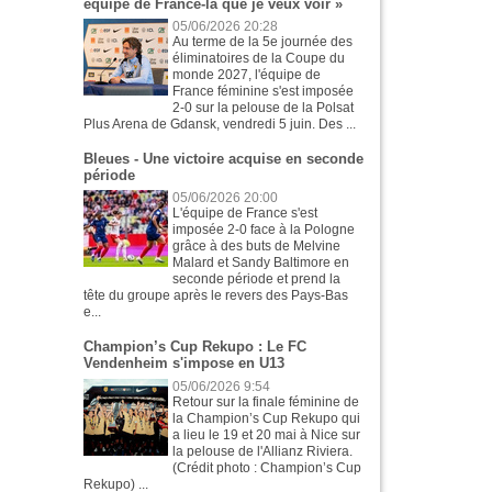
équipe de France-là que je veux voir »
05/06/2026 20:28
Au terme de la 5e journée des
éliminatoires de la Coupe du
monde 2027, l'équipe de
France féminine s'est imposée
2-0 sur la pelouse de la Polsat
Plus Arena de Gdansk, vendredi 5 juin. Des ...
Bleues - Une victoire acquise en seconde
période
05/06/2026 20:00
L'équipe de France s'est
imposée 2-0 face à la Pologne
grâce à des buts de Melvine
Malard et Sandy Baltimore en
seconde période et prend la
tête du groupe après le revers des Pays-Bas
e...
Champion’s Cup Rekupo : Le FC
Vendenheim s'impose en U13
05/06/2026 9:54
Retour sur la finale féminine de
la Champion’s Cup Rekupo qui
a lieu le 19 et 20 mai à Nice sur
la pelouse de l'Allianz Riviera.
(Crédit photo : Champion’s Cup
Rekupo) ...