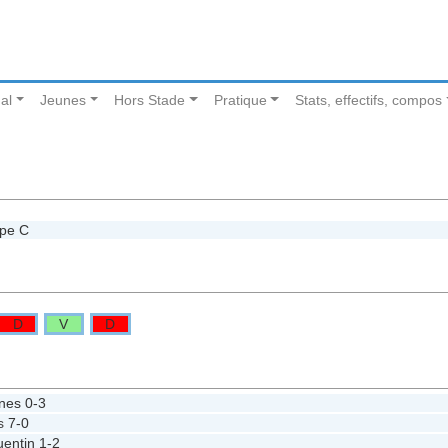
al
Jeunes
Hors Stade
Pratique
Stats, effectifs, compos
upe C
D
V
D
ines
0-3
es
7-0
uentin
1-2