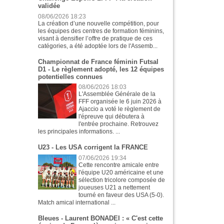
validée
08/06/2026 18:23
La création d’une nouvelle compétition, pour
les équipes des centres de formation féminins,
visant à densifier l’offre de pratique de ces
catégories, a été adoptée lors de l'Assemb...
Championnat de France féminin Futsal
D1 - Le règlement adopté, les 12 équipes
potentielles connues
08/06/2026 18:03
L'Assemblée Générale de la
FFF organisée le 6 juin 2026 à
Ajaccio a voté le règlement de
l'épreuve qui débutera à
l'entrée prochaine. Retrouvez
les principales informations. ...
U23 - Les USA corrigent la FRANCE
07/06/2026 19:34
Cette rencontre amicale entre
l'équipe U20 américaine et une
sélection tricolore composée de
joueuses U21 a nettement
tourné en faveur des USA (5-0).
Match amical international ...
Bleues - Laurent BONADEI : « C'est cette