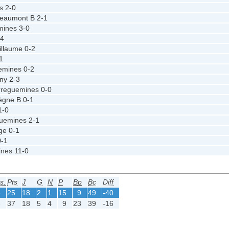
es
2-0
Beaumont B
2-1
mines
3-0
-4
illaume
0-2
1
uemines
0-2
ny
2-3
rreguemines
0-0
ègne B
0-1
1-0
guemines
2-1
ge
0-1
0-1
ines
11-0
s.
Pts
J
G
N
P
Bp
Bc
Diff
e
25
18
2
1
15
9
49
-40
e
37
18
5
4
9
23
39
-16