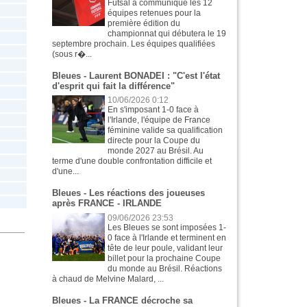
Futsal a communiqué les 12
équipes retenues pour la
première édition du
championnat qui débutera le 19
septembre prochain. Les équipes qualifiées
(sous r�...
Bleues - Laurent BONADEI : "C'est l'état
d'esprit qui fait la différence"
10/06/2026 0:12
En s'imposant 1-0 face à
l'Irlande, l'équipe de France
féminine valide sa qualification
directe pour la Coupe du
monde 2027 au Brésil. Au
terme d'une double confrontation difficile et
d'une...
Bleues - Les réactions des joueuses
après FRANCE - IRLANDE
09/06/2026 23:53
Les Bleues se sont imposées 1-
0 face à l'Irlande et terminent en
tête de leur poule, validant leur
billet pour la prochaine Coupe
du monde au Brésil. Réactions
à chaud de Melvine Malard, ...
Bleues - La FRANCE décroche sa