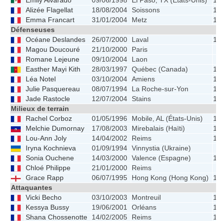
Emily Alvarado
09/06/1998
El Paso, TX (États-Unis)
1.
Alizée Flagellat
18/08/2004
Soissons
1.
Emma Francart
31/01/2004
Metz
1.
Défenseuses
Océane Deslandes
26/07/2000
Laval
1.
Magou Doucouré
21/10/2000
Paris
Romane Lejeune
09/10/2004
Laon
Easther Mayi Kith
28/03/1997
Québec (Canada)
1.
Léa Notel
03/10/2004
Amiens
1.
Julie Pasquereau
08/07/1994
La Roche-sur-Yon
1.
Jade Rastocle
12/07/2004
Stains
1.
Milieux de terrain
Rachel Corboz
01/05/1996
Mobile, AL (États-Unis)
1.
Melchie Dumornay
17/08/2003
Mirebalais (Haïti)
1.
Lou-Ann Joly
14/04/2002
Reims
1.
Iryna Kochnieva
01/09/1994
Vinnystia (Ukraine)
Sonia Ouchene
14/03/2000
Valence (Espagne)
1.
Chloé Philippe
21/01/2000
Reims
Grace Rapp
06/07/1995
Hong Kong (Hong Kong)
1.
Attaquantes
Vicki Becho
03/10/2003
Montreuil
1.
Kessya Bussy
19/06/2001
Orléans
1.
Shana Chossenotte
14/02/2005
Reims
1.