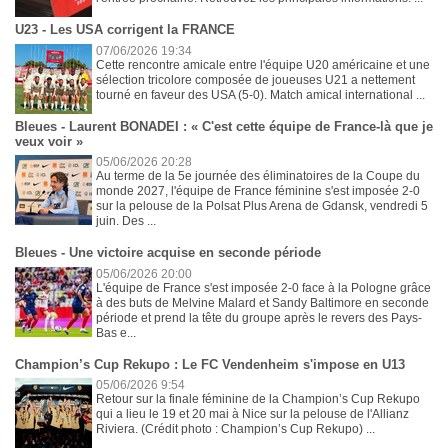
U23 - Les USA corrigent la FRANCE
07/06/2026 19:34
Cette rencontre amicale entre l'équipe U20 américaine et une
sélection tricolore composée de joueuses U21 a nettement
tourné en faveur des USA (5-0). Match amical international ...
Bleues - Laurent BONADEI : « C'est cette équipe de France-là que je
veux voir »
05/06/2026 20:28
Au terme de la 5e journée des éliminatoires de la Coupe du
monde 2027, l'équipe de France féminine s'est imposée 2-0
sur la pelouse de la Polsat Plus Arena de Gdansk, vendredi 5
juin. Des ...
Bleues - Une victoire acquise en seconde période
05/06/2026 20:00
L'équipe de France s'est imposée 2-0 face à la Pologne grâce
à des buts de Melvine Malard et Sandy Baltimore en seconde
période et prend la tête du groupe après le revers des Pays-
Bas e...
Champion’s Cup Rekupo : Le FC Vendenheim s'impose en U13
05/06/2026 9:54
Retour sur la finale féminine de la Champion’s Cup Rekupo
qui a lieu le 19 et 20 mai à Nice sur la pelouse de l'Allianz
Riviera. (Crédit photo : Champion’s Cup Rekupo) ...