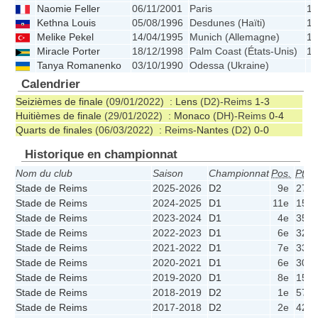
Naomie Feller
06/11/2001
Paris
1.
Kethna Louis
05/08/1996
Desdunes (Haïti)
1.
Melike Pekel
14/04/1995
Munich (Allemagne)
1.
Miracle Porter
18/12/1998
Palm Coast (États-Unis)
1.
Tanya Romanenko
03/10/1990
Odessa (Ukraine)
Calendrier
Seizièmes de finale
(09/01/2022) :
Lens
(D2)-Reims
1-3
Huitièmes de finale
(29/01/2022) :
Monaco
(DH)-Reims
0-4
Quarts de finales
(06/03/2022) : Reims-
Nantes
(D2)
0-0
Historique en championnat
Nom du club
Saison
Championnat
Pos.
Pts
Stade de Reims
2025-2026
D2
9e
27
Stade de Reims
2024-2025
D1
11e
15
Stade de Reims
2023-2024
D1
4e
35
Stade de Reims
2022-2023
D1
6e
32
Stade de Reims
2021-2022
D1
7e
33
Stade de Reims
2020-2021
D1
6e
30
Stade de Reims
2019-2020
D1
8e
15
Stade de Reims
2018-2019
D2
1e
57
Stade de Reims
2017-2018
D2
2e
42