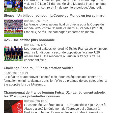
La France est qualifiée pour la Coupe du monde après sa
victoire 1-0 face à l'Irlande. Melvine Malard a inscrit l'unique
but de la rencontre en fin de première période. Vendredi...
Bleues - Un billet direct pour la Coupe du Monde en jeu ce mardi
08/06/2026 22:35
La France jouera sa qualification directe pour la Coupe du
monde 2027 contre l'Irlande ce mardi à Grenoble (21h10,
France 4) Après une campagne en forme de monta...
U23 - Une défaite plus honorable
08/06/2026 18:23
Lourdement battues vendredi (0-5), les Françaises ont mieux
réagi ce lundi pour la seconde opposition face aux U20
américaines. Une rencontre où aucun tir français n'aura
cependant été c...
Challenge Espoirs LFFP : la création validée
08/06/2026 18:23
La création d’une nouvelle compétition, pour les équipes des centres de
formation féminins, visant à densifier l’offre de pratique de ces catégories, a
été adoptée lors de l'Assemb...
Championnat de France féminin Futsal D1 - Le règlement adopté,
les 12 équipes potentielles connues
08/06/2026 18:03
L'Assemblée Générale de la FFF organisée le 6 juin 2026 à
Ajaccio a voté le règlement de l'épreuve qui débutera à
l'entrée prochaine. Retrouvez les principales informations. ...