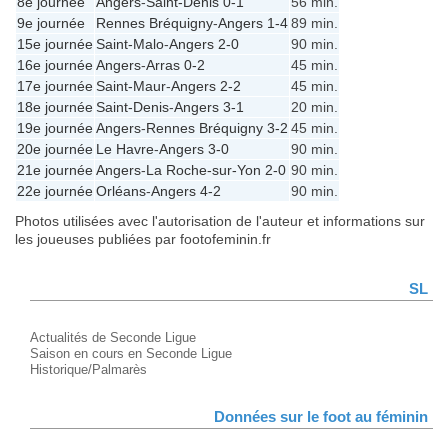
8e journée
Angers
-
Saint-Denis
0-1
56 min.
9e journée
Rennes Bréquigny
-
Angers
1-4
89 min.
15e journée
Saint-Malo
-
Angers
2-0
90 min.
16e journée
Angers
-
Arras
0-2
45 min.
17e journée
Saint-Maur
-
Angers
2-2
45 min.
18e journée
Saint-Denis
-
Angers
3-1
20 min.
19e journée
Angers
-
Rennes Bréquigny
3-2
45 min.
20e journée
Le Havre
-
Angers
3-0
90 min.
21e journée
Angers
-
La Roche-sur-Yon
2-0
90 min.
22e journée
Orléans
-
Angers
4-2
90 min.
Photos utilisées avec l'autorisation de l'auteur et informations sur
les joueuses publiées par footofeminin.fr
SL
Actualités de Seconde Ligue
Saison en cours en Seconde Ligue
Historique/Palmarès
Données sur le foot au féminin