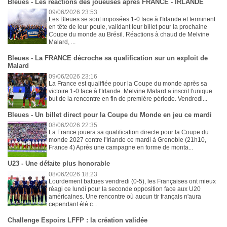
Bleues - Les réactions des joueuses après FRANCE - IRLANDE
09/06/2026 23:53
Les Bleues se sont imposées 1-0 face à l'Irlande et terminent
en tête de leur poule, validant leur billet pour la prochaine
Coupe du monde au Brésil. Réactions à chaud de Melvine
Malard, ...
Bleues - La FRANCE décroche sa qualification sur un exploit de
Malard
09/06/2026 23:16
La France est qualifiée pour la Coupe du monde après sa
victoire 1-0 face à l'Irlande. Melvine Malard a inscrit l'unique
but de la rencontre en fin de première période. Vendredi...
Bleues - Un billet direct pour la Coupe du Monde en jeu ce mardi
08/06/2026 22:35
La France jouera sa qualification directe pour la Coupe du
monde 2027 contre l'Irlande ce mardi à Grenoble (21h10,
France 4) Après une campagne en forme de monta...
U23 - Une défaite plus honorable
08/06/2026 18:23
Lourdement battues vendredi (0-5), les Françaises ont mieux
réagi ce lundi pour la seconde opposition face aux U20
américaines. Une rencontre où aucun tir français n'aura
cependant été c...
Challenge Espoirs LFFP : la création validée