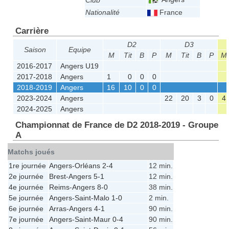
Club
Nationalité
France
Carrière
D2
D3
Saison
Equipe
M
Tit
B
P
M
Tit
B
P
M
2016-2017
Angers U19
2017-2018
Angers
1
0
0
0
2018-2019
Angers
16
10
0
0
2023-2024
Angers
22
20
3
0
4
2024-2025
Angers
Championnat de France de D2 2018-2019 - Groupe
A
Matchs joués
1re journée
Angers
-
Orléans
2-4
12 min.
2e journée
Brest
-
Angers
5-1
12 min.
4e journée
Reims
-
Angers
8-0
38 min.
5e journée
Angers
-
Saint-Malo
1-0
2 min.
6e journée
Arras
-
Angers
4-1
90 min.
7e journée
Angers
-
Saint-Maur
0-4
90 min.