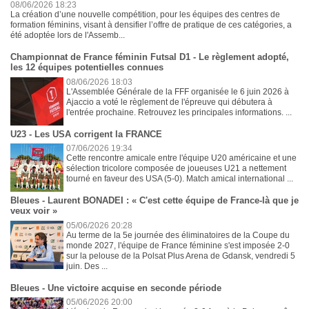
08/06/2026 18:23
La création d’une nouvelle compétition, pour les équipes des centres de
formation féminins, visant à densifier l’offre de pratique de ces catégories, a
été adoptée lors de l'Assemb...
Championnat de France féminin Futsal D1 - Le règlement adopté,
les 12 équipes potentielles connues
08/06/2026 18:03
L'Assemblée Générale de la FFF organisée le 6 juin 2026 à
Ajaccio a voté le règlement de l'épreuve qui débutera à
l'entrée prochaine. Retrouvez les principales informations. ...
U23 - Les USA corrigent la FRANCE
07/06/2026 19:34
Cette rencontre amicale entre l'équipe U20 américaine et une
sélection tricolore composée de joueuses U21 a nettement
tourné en faveur des USA (5-0). Match amical international ...
Bleues - Laurent BONADEI : « C'est cette équipe de France-là que je
veux voir »
05/06/2026 20:28
Au terme de la 5e journée des éliminatoires de la Coupe du
monde 2027, l'équipe de France féminine s'est imposée 2-0
sur la pelouse de la Polsat Plus Arena de Gdansk, vendredi 5
juin. Des ...
Bleues - Une victoire acquise en seconde période
05/06/2026 20:00