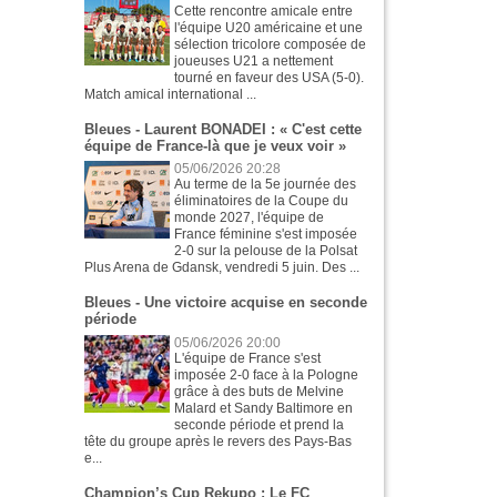
Cette rencontre amicale entre
l'équipe U20 américaine et une
sélection tricolore composée de
joueuses U21 a nettement
tourné en faveur des USA (5-0).
Match amical international ...
Bleues - Laurent BONADEI : « C'est cette
équipe de France-là que je veux voir »
05/06/2026 20:28
Au terme de la 5e journée des
éliminatoires de la Coupe du
monde 2027, l'équipe de
France féminine s'est imposée
2-0 sur la pelouse de la Polsat
Plus Arena de Gdansk, vendredi 5 juin. Des ...
Bleues - Une victoire acquise en seconde
période
05/06/2026 20:00
L'équipe de France s'est
imposée 2-0 face à la Pologne
grâce à des buts de Melvine
Malard et Sandy Baltimore en
seconde période et prend la
tête du groupe après le revers des Pays-Bas
e...
Champion’s Cup Rekupo : Le FC