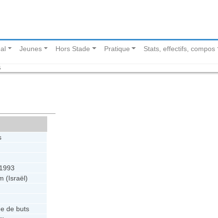
al
Jeunes
Hors Stade
Pratique
Stats, effectifs, compos
B
s
t 1993
 (Israël)
e de buts