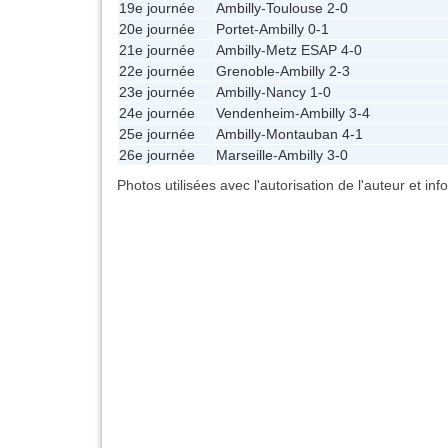
19e journée
Ambilly
-
Toulouse
2-0
20e journée
Portet
-
Ambilly
0-1
21e journée
Ambilly
-
Metz ESAP
4-0
22e journée
Grenoble
-
Ambilly
2-3
23e journée
Ambilly
-
Nancy
1-0
24e journée
Vendenheim
-
Ambilly
3-4
25e journée
Ambilly
-
Montauban
4-1
26e journée
Marseille
-
Ambilly
3-0
Photos utilisées avec l'autorisation de l'auteur et in