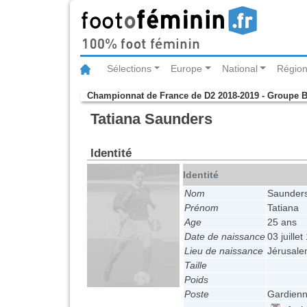
Sélections
Europe
National
Région
Championnat de France de D2 2018-2019 - Groupe 
Tatiana Saunders
Identité
Identité
Nom
Saunder
Prénom
Tatiana
Age
25 ans
Date de naissance
03 juille
Lieu de naissance
Jérusalem
Taille
Poids
Poste
Gardienn