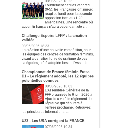
08/06/2026 18:23
Lourdement battues vendredi
(0-5), les Françaises ont mieux
réagi ce lundi pour la seconde
opposition face aux U20
américaines. Une rencontre où
aucun tir français n'aura cependant été c...
Challenge Espoirs LFFP : la création
validée
08/06/2026 18:23
La création d’une nouvelle compétition, pour
les équipes des centres de formation féminins,
visant à densifier l’offre de pratique de ces
catégories, a été adoptée lors de l'Assemb...
Championnat de France féminin Futsal
D1 - Le règlement adopté, les 12 équipes
potentielles connues
08/06/2026 18:03
L'Assemblée Générale de la
FFF organisée le 6 juin 2026 à
Ajaccio a voté le règlement de
l'épreuve qui débutera à
l'entrée prochaine. Retrouvez
les principales informations. ...
U23 - Les USA corrigent la FRANCE
07/06/2026 19:34