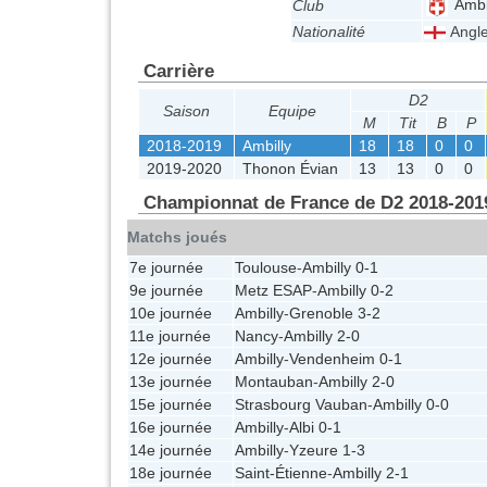
Ambi
Club
Nationalité
Angle
Carrière
D2
Saison
Equipe
M
Tit
B
P
2018-2019
Ambilly
18
18
0
0
2019-2020
Thonon Évian
13
13
0
0
Championnat de France de D2 2018-201
Matchs joués
7e journée
Toulouse
-
Ambilly
0-1
9e journée
Metz ESAP
-
Ambilly
0-2
10e journée
Ambilly
-
Grenoble
3-2
11e journée
Nancy
-
Ambilly
2-0
12e journée
Ambilly
-
Vendenheim
0-1
13e journée
Montauban
-
Ambilly
2-0
15e journée
Strasbourg Vauban
-
Ambilly
0-0
16e journée
Ambilly
-
Albi
0-1
14e journée
Ambilly
-
Yzeure
1-3
18e journée
Saint-Étienne
-
Ambilly
2-1