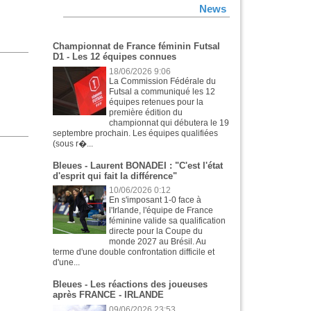
News
Championnat de France féminin Futsal
D1 - Les 12 équipes connues
18/06/2026 9:06
La Commission Fédérale du
Futsal a communiqué les 12
équipes retenues pour la
première édition du
championnat qui débutera le 19
septembre prochain. Les équipes qualifiées
(sous r�...
Bleues - Laurent BONADEI : "C'est l'état
d'esprit qui fait la différence"
10/06/2026 0:12
En s'imposant 1-0 face à
l'Irlande, l'équipe de France
féminine valide sa qualification
directe pour la Coupe du
monde 2027 au Brésil. Au
terme d'une double confrontation difficile et
d'une...
Bleues - Les réactions des joueuses
après FRANCE - IRLANDE
09/06/2026 23:53