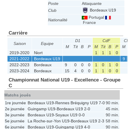
Poste
Attaquante
Bordeaux U19
Club
Portugal
Nationalité
France
Carrière
D1
CdF
CN
Saison
Equipe
M
Tit
B
P
M
Tit
B
P
M
2019-2020
Niort
1
1
1
0
2021-2022
Bordeaux U19
9
2022-2023
Bordeaux
9
0
0
0
1
0
1
0
2023-2024
Bordeaux
15
4
0
0
1
1
0
0
Championnat National U19 - Excellence - Groupe
C
Matchs joués
1re journée
Bordeaux U19
-
Rennes Bréquigny U19
7-0
90 min.
2e journée
Guingamp U19
-
Bordeaux U19
2-0
45 min.
3e journée
Bordeaux U19
-
Soyaux U19
0-0
90 min.
5e journée
La Roche-sur-Yon U19
-
Bordeaux U19
2-3
58 min.
6e journée
Bordeaux U19
-
Guingamp U19
4-0
90 min.