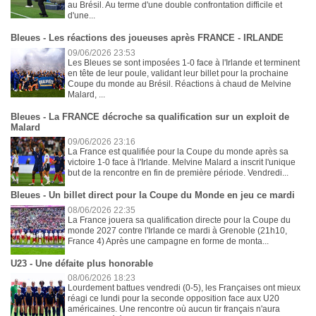
au Brésil. Au terme d'une double confrontation difficile et
d'une...
Bleues - Les réactions des joueuses après FRANCE - IRLANDE
09/06/2026 23:53
Les Bleues se sont imposées 1-0 face à l'Irlande et terminent
en tête de leur poule, validant leur billet pour la prochaine
Coupe du monde au Brésil. Réactions à chaud de Melvine
Malard, ...
Bleues - La FRANCE décroche sa qualification sur un exploit de
Malard
09/06/2026 23:16
La France est qualifiée pour la Coupe du monde après sa
victoire 1-0 face à l'Irlande. Melvine Malard a inscrit l'unique
but de la rencontre en fin de première période. Vendredi...
Bleues - Un billet direct pour la Coupe du Monde en jeu ce mardi
08/06/2026 22:35
La France jouera sa qualification directe pour la Coupe du
monde 2027 contre l'Irlande ce mardi à Grenoble (21h10,
France 4) Après une campagne en forme de monta...
U23 - Une défaite plus honorable
08/06/2026 18:23
Lourdement battues vendredi (0-5), les Françaises ont mieux
réagi ce lundi pour la seconde opposition face aux U20
américaines. Une rencontre où aucun tir français n'aura