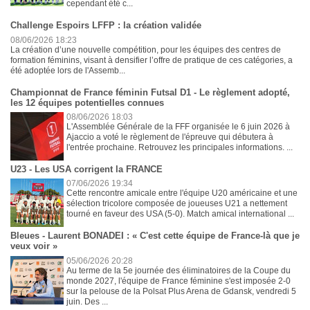
cependant été c...
Challenge Espoirs LFFP : la création validée
08/06/2026 18:23
La création d’une nouvelle compétition, pour les équipes des centres de
formation féminins, visant à densifier l’offre de pratique de ces catégories, a
été adoptée lors de l'Assemb...
Championnat de France féminin Futsal D1 - Le règlement adopté,
les 12 équipes potentielles connues
08/06/2026 18:03
L'Assemblée Générale de la FFF organisée le 6 juin 2026 à
Ajaccio a voté le règlement de l'épreuve qui débutera à
l'entrée prochaine. Retrouvez les principales informations. ...
U23 - Les USA corrigent la FRANCE
07/06/2026 19:34
Cette rencontre amicale entre l'équipe U20 américaine et une
sélection tricolore composée de joueuses U21 a nettement
tourné en faveur des USA (5-0). Match amical international ...
Bleues - Laurent BONADEI : « C'est cette équipe de France-là que je
veux voir »
05/06/2026 20:28
Au terme de la 5e journée des éliminatoires de la Coupe du
monde 2027, l'équipe de France féminine s'est imposée 2-0
sur la pelouse de la Polsat Plus Arena de Gdansk, vendredi 5
juin. Des ...