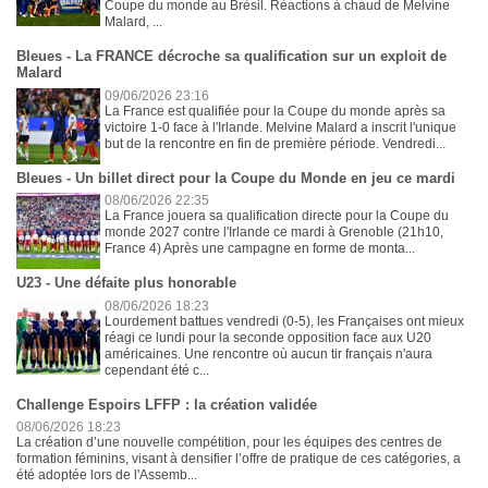
Coupe du monde au Brésil. Réactions à chaud de Melvine
Malard, ...
Bleues - La FRANCE décroche sa qualification sur un exploit de
Malard
09/06/2026 23:16
La France est qualifiée pour la Coupe du monde après sa
victoire 1-0 face à l'Irlande. Melvine Malard a inscrit l'unique
but de la rencontre en fin de première période. Vendredi...
Bleues - Un billet direct pour la Coupe du Monde en jeu ce mardi
08/06/2026 22:35
La France jouera sa qualification directe pour la Coupe du
monde 2027 contre l'Irlande ce mardi à Grenoble (21h10,
France 4) Après une campagne en forme de monta...
U23 - Une défaite plus honorable
08/06/2026 18:23
Lourdement battues vendredi (0-5), les Françaises ont mieux
réagi ce lundi pour la seconde opposition face aux U20
américaines. Une rencontre où aucun tir français n'aura
cependant été c...
Challenge Espoirs LFFP : la création validée
08/06/2026 18:23
La création d’une nouvelle compétition, pour les équipes des centres de
formation féminins, visant à densifier l’offre de pratique de ces catégories, a
été adoptée lors de l'Assemb...