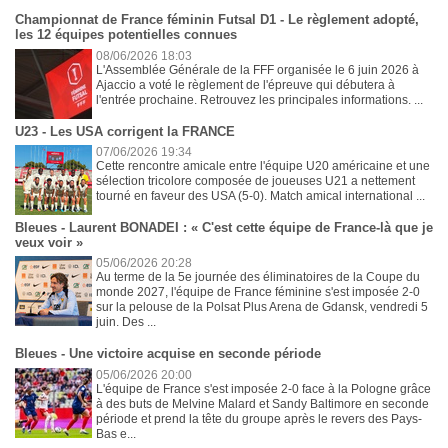
Championnat de France féminin Futsal D1 - Le règlement adopté,
les 12 équipes potentielles connues
08/06/2026 18:03
L'Assemblée Générale de la FFF organisée le 6 juin 2026 à
Ajaccio a voté le règlement de l'épreuve qui débutera à
l'entrée prochaine. Retrouvez les principales informations. ...
U23 - Les USA corrigent la FRANCE
07/06/2026 19:34
Cette rencontre amicale entre l'équipe U20 américaine et une
sélection tricolore composée de joueuses U21 a nettement
tourné en faveur des USA (5-0). Match amical international ...
Bleues - Laurent BONADEI : « C'est cette équipe de France-là que je
veux voir »
05/06/2026 20:28
Au terme de la 5e journée des éliminatoires de la Coupe du
monde 2027, l'équipe de France féminine s'est imposée 2-0
sur la pelouse de la Polsat Plus Arena de Gdansk, vendredi 5
juin. Des ...
Bleues - Une victoire acquise en seconde période
05/06/2026 20:00
L'équipe de France s'est imposée 2-0 face à la Pologne grâce
à des buts de Melvine Malard et Sandy Baltimore en seconde
période et prend la tête du groupe après le revers des Pays-
Bas e...