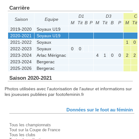
Carrière
D1
D3
C
Saison
Equipe
M
Tit
B
P
M
Tit
B
P
M
Tit
2019-2020
Soyaux U19
2020-2021
Soyaux U19
2021-2022
Soyaux
1
0
2022-2023
Soyaux
0
0
2023-2024
Arlac Mérignac
4
1
0
0
2
2
2023-2024
Bergerac
2025-2026
Bergerac
Saison 2020-2021
Photos utilisées avec l'autorisation de l'auteur et informations sur
les joueuses publiées par footofeminin.fr
Données sur le foot au féminin
Tous les championnats
Tout sur la Coupe de France
Tous les clubs