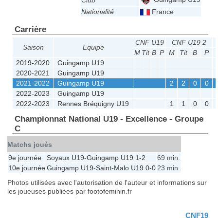
Club
Nationalité
France
Carrière
CNF U19
CNF U19 2
Saison
Equipe
M
Tit
B
P
M
Tit
B
P
2019-2020
Guingamp U19
2020-2021
Guingamp U19
2021-2022
Guingamp U19
2
2
0
0
2022-2023
Guingamp U19
2022-2023
Rennes Bréquigny U19
1
1
0
0
Championnat National U19 - Excellence - Groupe
C
Matchs joués
9e journée
Soyaux U19
-
Guingamp U19
1-2
69 min.
10e journée
Guingamp U19
-
Saint-Malo U19
0-0
23 min.
Photos utilisées avec l'autorisation de l'auteur et informations sur
les joueuses publiées par footofeminin.fr
CNF19