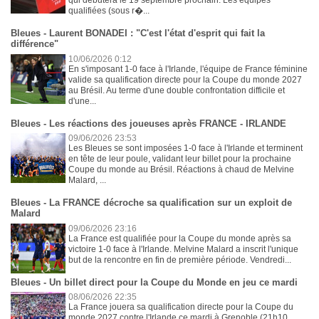
qui débutera le 19 septembre prochain. Les équipes
qualifiées (sous r�...
Bleues - Laurent BONADEI : "C'est l'état d'esprit qui fait la
différence"
10/06/2026 0:12
En s'imposant 1-0 face à l'Irlande, l'équipe de France féminine
valide sa qualification directe pour la Coupe du monde 2027
au Brésil. Au terme d'une double confrontation difficile et
d'une...
Bleues - Les réactions des joueuses après FRANCE - IRLANDE
09/06/2026 23:53
Les Bleues se sont imposées 1-0 face à l'Irlande et terminent
en tête de leur poule, validant leur billet pour la prochaine
Coupe du monde au Brésil. Réactions à chaud de Melvine
Malard, ...
Bleues - La FRANCE décroche sa qualification sur un exploit de
Malard
09/06/2026 23:16
La France est qualifiée pour la Coupe du monde après sa
victoire 1-0 face à l'Irlande. Melvine Malard a inscrit l'unique
but de la rencontre en fin de première période. Vendredi...
Bleues - Un billet direct pour la Coupe du Monde en jeu ce mardi
08/06/2026 22:35
La France jouera sa qualification directe pour la Coupe du
monde 2027 contre l'Irlande ce mardi à Grenoble (21h10,