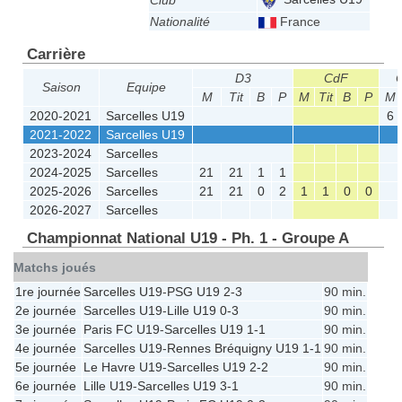
Club
Nationalité
France
Carrière
D3
CdF
Saison
Equipe
M
Tit
B
P
M
Tit
B
P
M
2020-2021
Sarcelles U19
6
2021-2022
Sarcelles U19
2023-2024
Sarcelles
2024-2025
Sarcelles
21
21
1
1
2025-2026
Sarcelles
21
21
0
2
1
1
0
0
2026-2027
Sarcelles
Championnat National U19 - Ph. 1 - Groupe A
Matchs joués
1re journée
Sarcelles U19
-
PSG U19
2-3
90 min.
2e journée
Sarcelles U19
-
Lille U19
0-3
90 min.
3e journée
Paris FC U19
-
Sarcelles U19
1-1
90 min.
4e journée
Sarcelles U19
-
Rennes Bréquigny U19
1-1
90 min.
5e journée
Le Havre U19
-
Sarcelles U19
2-2
90 min.
6e journée
Lille U19
-
Sarcelles U19
3-1
90 min.