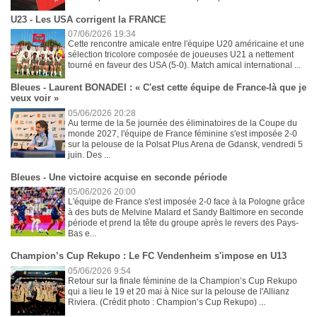
U23 - Les USA corrigent la FRANCE
07/06/2026 19:34
Cette rencontre amicale entre l'équipe U20 américaine et une
sélection tricolore composée de joueuses U21 a nettement
tourné en faveur des USA (5-0). Match amical international ...
Bleues - Laurent BONADEI : « C'est cette équipe de France-là que je
veux voir »
05/06/2026 20:28
Au terme de la 5e journée des éliminatoires de la Coupe du
monde 2027, l'équipe de France féminine s'est imposée 2-0
sur la pelouse de la Polsat Plus Arena de Gdansk, vendredi 5
juin. Des ...
Bleues - Une victoire acquise en seconde période
05/06/2026 20:00
L'équipe de France s'est imposée 2-0 face à la Pologne grâce
à des buts de Melvine Malard et Sandy Baltimore en seconde
période et prend la tête du groupe après le revers des Pays-
Bas e...
Champion’s Cup Rekupo : Le FC Vendenheim s'impose en U13
05/06/2026 9:54
Retour sur la finale féminine de la Champion’s Cup Rekupo
qui a lieu le 19 et 20 mai à Nice sur la pelouse de l'Allianz
Riviera. (Crédit photo : Champion’s Cup Rekupo) ...