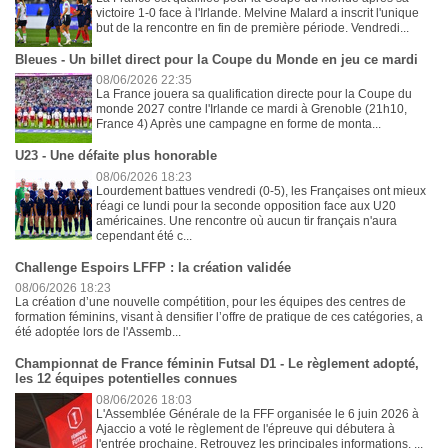
victoire 1-0 face à l'Irlande. Melvine Malard a inscrit l'unique
but de la rencontre en fin de première période. Vendredi...
Bleues - Un billet direct pour la Coupe du Monde en jeu ce mardi
08/06/2026 22:35
La France jouera sa qualification directe pour la Coupe du
monde 2027 contre l'Irlande ce mardi à Grenoble (21h10,
France 4) Après une campagne en forme de monta...
U23 - Une défaite plus honorable
08/06/2026 18:23
Lourdement battues vendredi (0-5), les Françaises ont mieux
réagi ce lundi pour la seconde opposition face aux U20
américaines. Une rencontre où aucun tir français n'aura
cependant été c...
Challenge Espoirs LFFP : la création validée
08/06/2026 18:23
La création d’une nouvelle compétition, pour les équipes des centres de
formation féminins, visant à densifier l’offre de pratique de ces catégories, a
été adoptée lors de l'Assemb...
Championnat de France féminin Futsal D1 - Le règlement adopté,
les 12 équipes potentielles connues
08/06/2026 18:03
L'Assemblée Générale de la FFF organisée le 6 juin 2026 à
Ajaccio a voté le règlement de l'épreuve qui débutera à
l'entrée prochaine. Retrouvez les principales informations. ...