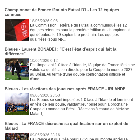
Championnat de France féminin Futsal D1 - Les 12 équipes
connues
18/06/2026 9:06
La Commission Fédérale du Futsal a communiqué les 12
équipes retenues pour la première édition du championnat
qui débutera le 19 septembre prochain. Les équipes
qualifiées (sous r�...
Bleues - Laurent BONADEI : "C'est l'état d'esprit qui fait la
différence"
10/06/2026 0:12
En s'imposant 1-0 face à l'Irlande, l'équipe de France féminine
valide sa qualification directe pour la Coupe du monde 2027
au Brésil. Au terme d'une double confrontation difficile et
d'une...
Bleues - Les réactions des joueuses après FRANCE - IRLANDE
09/06/2026 23:53
Les Bleues se sont imposées 1-0 face à l'Irlande et terminent
en tête de leur poule, validant leur billet pour la prochaine
Coupe du monde au Brésil. Réactions à chaud de Melvine
Malard, ...
Bleues - La FRANCE décroche sa qualification sur un exploit de
Malard
09/06/2026 23:16
La France est qualifiée pour la Coupe du monde après sa