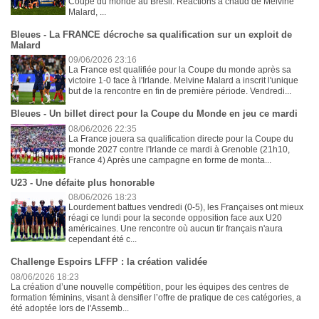
Coupe du monde au Brésil. Réactions à chaud de Melvine
Malard, ...
Bleues - La FRANCE décroche sa qualification sur un exploit de
Malard
09/06/2026 23:16
La France est qualifiée pour la Coupe du monde après sa
victoire 1-0 face à l'Irlande. Melvine Malard a inscrit l'unique
but de la rencontre en fin de première période. Vendredi...
Bleues - Un billet direct pour la Coupe du Monde en jeu ce mardi
08/06/2026 22:35
La France jouera sa qualification directe pour la Coupe du
monde 2027 contre l'Irlande ce mardi à Grenoble (21h10,
France 4) Après une campagne en forme de monta...
U23 - Une défaite plus honorable
08/06/2026 18:23
Lourdement battues vendredi (0-5), les Françaises ont mieux
réagi ce lundi pour la seconde opposition face aux U20
américaines. Une rencontre où aucun tir français n'aura
cependant été c...
Challenge Espoirs LFFP : la création validée
08/06/2026 18:23
La création d’une nouvelle compétition, pour les équipes des centres de
formation féminins, visant à densifier l’offre de pratique de ces catégories, a
été adoptée lors de l'Assemb...