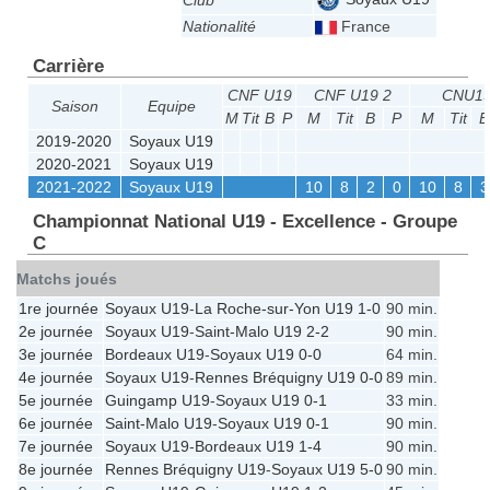
Club
Nationalité
France
Carrière
CNF U19
CNF U19 2
CNU1
Saison
Equipe
M
Tit
B
P
M
Tit
B
P
M
Tit
B
2019-2020
Soyaux U19
2020-2021
Soyaux U19
2021-2022
Soyaux U19
10
8
2
0
10
8
3
Championnat National U19 - Excellence - Groupe
C
Matchs joués
1re journée
Soyaux U19
-
La Roche-sur-Yon U19
1-0
90 min.
2e journée
Soyaux U19
-
Saint-Malo U19
2-2
90 min.
3e journée
Bordeaux U19
-
Soyaux U19
0-0
64 min.
4e journée
Soyaux U19
-
Rennes Bréquigny U19
0-0
89 min.
5e journée
Guingamp U19
-
Soyaux U19
0-1
33 min.
6e journée
Saint-Malo U19
-
Soyaux U19
0-1
90 min.
7e journée
Soyaux U19
-
Bordeaux U19
1-4
90 min.
8e journée
Rennes Bréquigny U19
-
Soyaux U19
5-0
90 min.