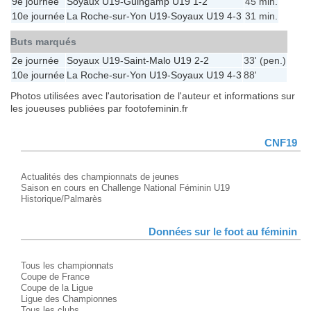
9e journée
Soyaux U19
-
Guingamp U19
1-2
45 min.
10e journée
La Roche-sur-Yon U19
-
Soyaux U19
4-3
31 min.
Buts marqués
2e journée
Soyaux U19
-
Saint-Malo U19
2-2
33' (pen.)
10e journée
La Roche-sur-Yon U19
-
Soyaux U19
4-3
88'
Photos utilisées avec l'autorisation de l'auteur et informations sur
les joueuses publiées par footofeminin.fr
CNF19
Actualités des championnats de jeunes
Saison en cours en Challenge National Féminin U19
Historique/Palmarès
Données sur le foot au féminin
Tous les championnats
Coupe de France
Coupe de la Ligue
Ligue des Championnes
Tous les clubs