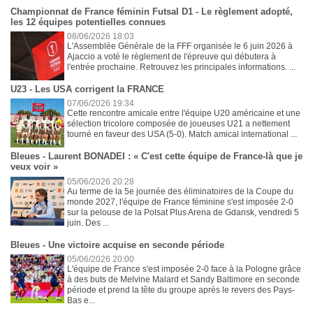
Championnat de France féminin Futsal D1 - Le règlement adopté,
les 12 équipes potentielles connues
08/06/2026 18:03
L'Assemblée Générale de la FFF organisée le 6 juin 2026 à
Ajaccio a voté le règlement de l'épreuve qui débutera à
l'entrée prochaine. Retrouvez les principales informations. ...
U23 - Les USA corrigent la FRANCE
07/06/2026 19:34
Cette rencontre amicale entre l'équipe U20 américaine et une
sélection tricolore composée de joueuses U21 a nettement
tourné en faveur des USA (5-0). Match amical international ...
Bleues - Laurent BONADEI : « C'est cette équipe de France-là que je
veux voir »
05/06/2026 20:28
Au terme de la 5e journée des éliminatoires de la Coupe du
monde 2027, l'équipe de France féminine s'est imposée 2-0
sur la pelouse de la Polsat Plus Arena de Gdansk, vendredi 5
juin. Des ...
Bleues - Une victoire acquise en seconde période
05/06/2026 20:00
L'équipe de France s'est imposée 2-0 face à la Pologne grâce
à des buts de Melvine Malard et Sandy Baltimore en seconde
période et prend la tête du groupe après le revers des Pays-
Bas e...