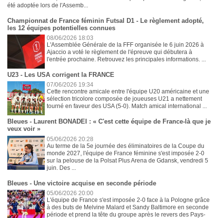
été adoptée lors de l'Assemb...
Championnat de France féminin Futsal D1 - Le règlement adopté,
les 12 équipes potentielles connues
08/06/2026 18:03
L'Assemblée Générale de la FFF organisée le 6 juin 2026 à
Ajaccio a voté le règlement de l'épreuve qui débutera à
l'entrée prochaine. Retrouvez les principales informations. ...
U23 - Les USA corrigent la FRANCE
07/06/2026 19:34
Cette rencontre amicale entre l'équipe U20 américaine et une
sélection tricolore composée de joueuses U21 a nettement
tourné en faveur des USA (5-0). Match amical international ...
Bleues - Laurent BONADEI : « C'est cette équipe de France-là que je
veux voir »
05/06/2026 20:28
Au terme de la 5e journée des éliminatoires de la Coupe du
monde 2027, l'équipe de France féminine s'est imposée 2-0
sur la pelouse de la Polsat Plus Arena de Gdansk, vendredi 5
juin. Des ...
Bleues - Une victoire acquise en seconde période
05/06/2026 20:00
L'équipe de France s'est imposée 2-0 face à la Pologne grâce
à des buts de Melvine Malard et Sandy Baltimore en seconde
période et prend la tête du groupe après le revers des Pays-