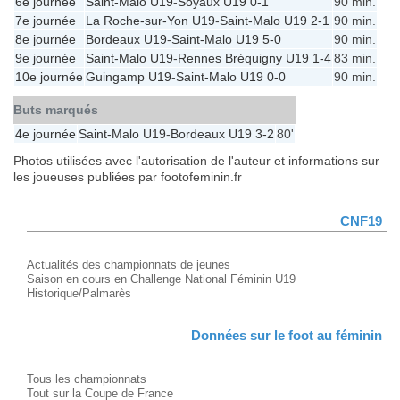
6e journée
Saint-Malo U19
-
Soyaux U19
0-1
90 min.
7e journée
La Roche-sur-Yon U19
-
Saint-Malo U19
2-1
90 min.
8e journée
Bordeaux U19
-
Saint-Malo U19
5-0
90 min.
9e journée
Saint-Malo U19
-
Rennes Bréquigny U19
1-4
83 min.
10e journée
Guingamp U19
-
Saint-Malo U19
0-0
90 min.
Buts marqués
4e journée
Saint-Malo U19
-
Bordeaux U19
3-2
80'
Photos utilisées avec l'autorisation de l'auteur et informations sur
les joueuses publiées par footofeminin.fr
CNF19
Actualités des championnats de jeunes
Saison en cours en Challenge National Féminin U19
Historique/Palmarès
Données sur le foot au féminin
Tous les championnats
Tout sur la Coupe de France