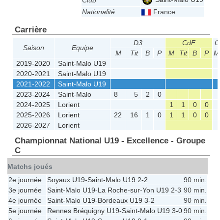
Club
Nationalité
France
Carrière
D3
CdF
C
Saison
Equipe
M
Tit
B
P
M
Tit
B
P
M
2019-2020
Saint-Malo U19
2020-2021
Saint-Malo U19
2021-2022
Saint-Malo U19
2023-2024
Saint-Malo
8
5
2
0
2024-2025
Lorient
1
1
0
0
2025-2026
Lorient
22
16
1
0
1
1
0
0
2026-2027
Lorient
Championnat National U19 - Excellence - Groupe
C
Matchs joués
2e journée
Soyaux U19
-
Saint-Malo U19
2-2
90 min.
3e journée
Saint-Malo U19
-
La Roche-sur-Yon U19
2-3
90 min.
4e journée
Saint-Malo U19
-
Bordeaux U19
3-2
90 min.
5e journée
Rennes Bréquigny U19
-
Saint-Malo U19
3-0
90 min.