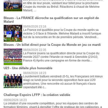
en tête de leur poule, validant leur billet pour la prochaine
Coupe du monde au Brésil. Réactions à chaud de Melvine
Malard, ...
Bleues - La FRANCE décroche sa qualification sur un exploit de
Malard
09/06/2026 23:16
La France est qualifiée pour la Coupe du monde après sa
victoire 1-0 face à l'Irlande. Melvine Malard a inscrit l'unique
but de la rencontre en fin de première période. Vendredi...
Bleues - Un billet direct pour la Coupe du Monde en jeu ce mardi
08/06/2026 22:35
La France jouera sa qualification directe pour la Coupe du
monde 2027 contre l'Irlande ce mardi à Grenoble (21h10,
France 4) Après une campagne en forme de monta...
U23 - Une défaite plus honorable
08/06/2026 18:23
Lourdement battues vendredi (0-5), les Françaises ont mieux
réagi ce lundi pour la seconde opposition face aux U20
américaines. Une rencontre où aucun tir français n'aura
cependant été c...
Challenge Espoirs LFFP : la création validée
08/06/2026 18:23
La création d’une nouvelle compétition, pour les équipes des centres de
formation féminins, visant à densifier l’offre de pratique de ces catégories, a