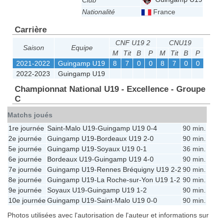
Club
Nationalité
France
Carrière
CNF U19 2
CNU19
Saison
Equipe
M
Tit
B
P
M
Tit
B
P
2021-2022
Guingamp U19
8
7
0
0
8
7
0
0
2022-2023
Guingamp U19
Championnat National U19 - Excellence - Groupe
C
Matchs joués
1re journée
Saint-Malo U19
-
Guingamp U19
0-4
90 min.
2e journée
Guingamp U19
-
Bordeaux U19
2-0
90 min.
5e journée
Guingamp U19
-
Soyaux U19
0-1
36 min.
6e journée
Bordeaux U19
-
Guingamp U19
4-0
90 min.
7e journée
Guingamp U19
-
Rennes Bréquigny U19
2-2
90 min.
8e journée
Guingamp U19
-
La Roche-sur-Yon U19
1-2
90 min.
9e journée
Soyaux U19
-
Guingamp U19
1-2
90 min.
10e journée
Guingamp U19
-
Saint-Malo U19
0-0
90 min.
Photos utilisées avec l'autorisation de l'auteur et informations sur