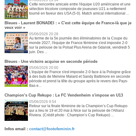
07/06/2026 19:34
Cette rencontre amicale entre l'équipe U20 américaine et une
sélection tricolore composée de joueuses U21 a nettement
tourné en faveur des USA (5-0). Match amical international ...
Bleues - Laurent BONADEI : « C'est cette équipe de France-là que je
veux voir »
05/06/2026 20:28
Au terme de la 5e journée des éliminatoires de la Coupe du
monde 2027, l'équipe de France féminine s'est imposée 2-0
sur la pelouse de la Polsat Plus Arena de Gdansk, vendredi 5
juin. Des ...
Bleues - Une victoire acquise en seconde période
05/06/2026 20:00
L'équipe de France s'est imposée 2-0 face à la Pologne grâce
à des buts de Melvine Malard et Sandy Baltimore en seconde
période et prend la tête du groupe après le revers des Pays-
Bas e...
Champion’s Cup Rekupo : Le FC Vendenheim s'impose en U13
05/06/2026 9:54
Retour sur la finale féminine de la Champion’s Cup Rekupo
qui a lieu le 19 et 20 mai à Nice sur la pelouse de l'Allianz
Riviera. (Crédit photo : Champion’s Cup Rekupo) ...
Infos email :
contact@footofeminin.fr