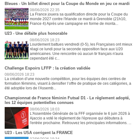
Bleues - Un billet direct pour la Coupe du Monde en jeu ce mardi
08/06/2026 22:35
La France jouera sa qualification directe pour la Coupe du
monde 2027 contre l'Irlande ce mardi à Grenoble (21h10,
France 4) Après une campagne en forme de monta...
U23 - Une défaite plus honorable
08/06/2026 18:23
Lourdement battues vendredi (0-5), les Françaises ont mieux
réagi ce lundi pour la seconde opposition face aux U20
américaines. Une rencontre où aucun tir français n'aura
cependant été c...
Challenge Espoirs LFFP : la création validée
08/06/2026 18:23
La création d’une nouvelle compétition, pour les équipes des centres de
formation féminins, visant à densifier l’offre de pratique de ces catégories, a
été adoptée lors de l'Assemb...
Championnat de France féminin Futsal D1 - Le règlement adopté,
les 12 équipes potentielles connues
08/06/2026 18:03
L'Assemblée Générale de la FFF organisée le 6 juin 2026 à
Ajaccio a voté le règlement de l'épreuve qui débutera à
l'entrée prochaine. Retrouvez les principales informations. ...
U23 - Les USA corrigent la FRANCE