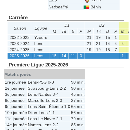
Club
Nationalité
Bénin
Carrière
D1
D2
Saison
Equipe
M
Tit
B
P
M
Tit
B
P
M
T
2022-2023
Yzeure
21
19
15
1
2023-2024
Lens
21
21
14
4
4
2024-2025
Lens
19
19
15
7
2025-2026
Lens
15
14
11
0
1
Première Ligue 2025-2026
Matchs joués
1re journée
Lens
-
PSG
0-3
90 min.
2e journée
Strasbourg
-
Lens
2-2
90 min.
3e journée
Lens
-
Nantes
3-4
45 min.
8e journée
Marseille
-
Lens
2-0
27 min.
9e journée
Lens
-
Saint-Étienne
1-0
65 min.
10e journée
Dijon
-
Lens
1-1
56 min.
11e journée
Lens
-
Le Havre
2-1
79 min.
14e journée
Nantes
-
Lens
2-2
85 min.