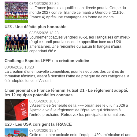
08/06/2026 22:35
La France jouera sa qualification directe pour la Coupe du
monde 2027 contre l'Irlande ce mardi à Grenoble (21h10,
France 4) Après une campagne en forme de monta...
U23 - Une défaite plus honorable
08/06/2026 18:23
Lourdement battues vendredi (0-5), les Françaises ont mieux
réagi ce lundi pour la seconde opposition face aux U20
américaines. Une rencontre où aucun tir français n'aura
cependant été c...
Challenge Espoirs LFFP : la création validée
08/06/2026 18:23
La création d’une nouvelle compétition, pour les équipes des centres de
formation féminins, visant à densifier l’offre de pratique de ces catégories, a
été adoptée lors de l'Assemb...
Championnat de France féminin Futsal D1 - Le règlement adopté,
les 12 équipes potentielles connues
08/06/2026 18:03
L'Assemblée Générale de la FFF organisée le 6 juin 2026 à
Ajaccio a voté le règlement de l'épreuve qui débutera à
l'entrée prochaine. Retrouvez les principales informations. ...
U23 - Les USA corrigent la FRANCE
07/06/2026 19:34
Cette rencontre amicale entre l'équipe U20 américaine et une