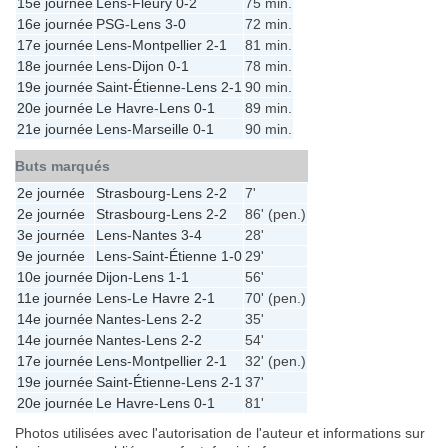
15e journée
Lens
-
Fleury
0-2
75 min.
16e journée
PSG
-
Lens
3-0
72 min.
17e journée
Lens
-
Montpellier
2-1
81 min.
18e journée
Lens
-
Dijon
0-1
78 min.
19e journée
Saint-Étienne
-
Lens
2-1
90 min.
20e journée
Le Havre
-
Lens
0-1
89 min.
21e journée
Lens
-
Marseille
0-1
90 min.
Buts marqués
2e journée
Strasbourg
-
Lens
2-2
7'
2e journée
Strasbourg
-
Lens
2-2
86' (pen.)
3e journée
Lens
-
Nantes
3-4
28'
9e journée
Lens
-
Saint-Étienne
1-0
29'
10e journée
Dijon
-
Lens
1-1
56'
11e journée
Lens
-
Le Havre
2-1
70' (pen.)
14e journée
Nantes
-
Lens
2-2
35'
14e journée
Nantes
-
Lens
2-2
54'
17e journée
Lens
-
Montpellier
2-1
32' (pen.)
19e journée
Saint-Étienne
-
Lens
2-1
37'
20e journée
Le Havre
-
Lens
0-1
81'
Photos utilisées avec l'autorisation de l'auteur et informations sur