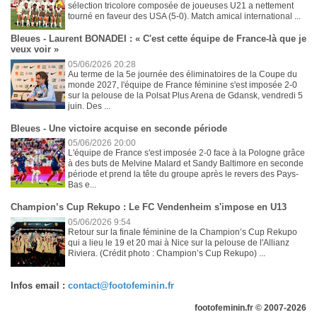
sélection tricolore composée de joueuses U21 a nettement
tourné en faveur des USA (5-0). Match amical international ...
Bleues - Laurent BONADEI : « C'est cette équipe de France-là que je
veux voir »
05/06/2026 20:28
Au terme de la 5e journée des éliminatoires de la Coupe du
monde 2027, l'équipe de France féminine s'est imposée 2-0
sur la pelouse de la Polsat Plus Arena de Gdansk, vendredi 5
juin. Des ...
Bleues - Une victoire acquise en seconde période
05/06/2026 20:00
L'équipe de France s'est imposée 2-0 face à la Pologne grâce
à des buts de Melvine Malard et Sandy Baltimore en seconde
période et prend la tête du groupe après le revers des Pays-
Bas e...
Champion’s Cup Rekupo : Le FC Vendenheim s'impose en U13
05/06/2026 9:54
Retour sur la finale féminine de la Champion’s Cup Rekupo
qui a lieu le 19 et 20 mai à Nice sur la pelouse de l'Allianz
Riviera. (Crédit photo : Champion’s Cup Rekupo) ...
Infos email :
contact@footofeminin.fr
footofeminin.fr © 2007-2026