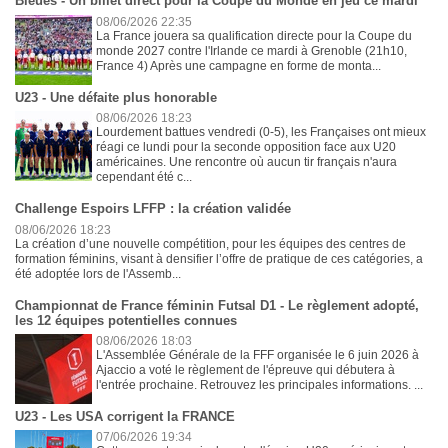
Bleues - Un billet direct pour la Coupe du Monde en jeu ce mardi
08/06/2026 22:35
La France jouera sa qualification directe pour la Coupe du
monde 2027 contre l'Irlande ce mardi à Grenoble (21h10,
France 4) Après une campagne en forme de monta...
U23 - Une défaite plus honorable
08/06/2026 18:23
Lourdement battues vendredi (0-5), les Françaises ont mieux
réagi ce lundi pour la seconde opposition face aux U20
américaines. Une rencontre où aucun tir français n'aura
cependant été c...
Challenge Espoirs LFFP : la création validée
08/06/2026 18:23
La création d’une nouvelle compétition, pour les équipes des centres de
formation féminins, visant à densifier l’offre de pratique de ces catégories, a
été adoptée lors de l'Assemb...
Championnat de France féminin Futsal D1 - Le règlement adopté,
les 12 équipes potentielles connues
08/06/2026 18:03
L'Assemblée Générale de la FFF organisée le 6 juin 2026 à
Ajaccio a voté le règlement de l'épreuve qui débutera à
l'entrée prochaine. Retrouvez les principales informations. ...
U23 - Les USA corrigent la FRANCE
07/06/2026 19:34