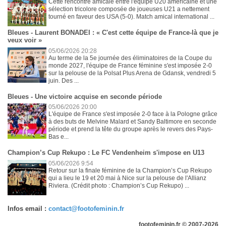
Cette rencontre amicale entre l'équipe U20 américaine et une
sélection tricolore composée de joueuses U21 a nettement
tourné en faveur des USA (5-0). Match amical international ...
Bleues - Laurent BONADEI : « C'est cette équipe de France-là que je
veux voir »
05/06/2026 20:28
Au terme de la 5e journée des éliminatoires de la Coupe du
monde 2027, l'équipe de France féminine s'est imposée 2-0
sur la pelouse de la Polsat Plus Arena de Gdansk, vendredi 5
juin. Des ...
Bleues - Une victoire acquise en seconde période
05/06/2026 20:00
L'équipe de France s'est imposée 2-0 face à la Pologne grâce
à des buts de Melvine Malard et Sandy Baltimore en seconde
période et prend la tête du groupe après le revers des Pays-
Bas e...
Champion’s Cup Rekupo : Le FC Vendenheim s'impose en U13
05/06/2026 9:54
Retour sur la finale féminine de la Champion’s Cup Rekupo
qui a lieu le 19 et 20 mai à Nice sur la pelouse de l'Allianz
Riviera. (Crédit photo : Champion’s Cup Rekupo) ...
Infos email :
contact@footofeminin.fr
footofeminin.fr © 2007-2026