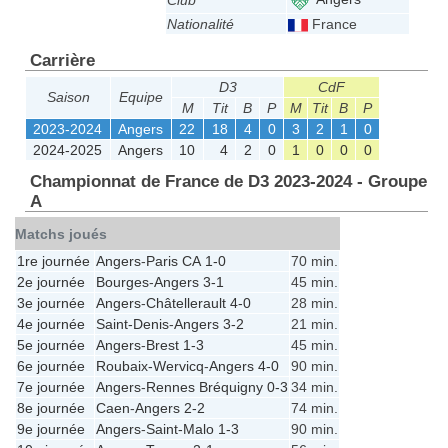
Club
Nationalité
France
Carrière
D3
CdF
Saison
Equipe
M
Tit
B
P
M
Tit
B
P
2023-2024
Angers
22
18
4
0
3
2
1
0
2024-2025
Angers
10
4
2
0
1
0
0
0
Championnat de France de D3 2023-2024 - Groupe
A
Matchs joués
1re journée
Angers
-
Paris CA
1-0
70 min.
2e journée
Bourges
-
Angers
3-1
45 min.
3e journée
Angers
-
Châtellerault
4-0
28 min.
4e journée
Saint-Denis
-
Angers
3-2
21 min.
5e journée
Angers
-
Brest
1-3
45 min.
6e journée
Roubaix-Wervicq
-
Angers
4-0
90 min.
7e journée
Angers
-
Rennes Bréquigny
0-3
34 min.
8e journée
Caen
-
Angers
2-2
74 min.
9e journée
Angers
-
Saint-Malo
1-3
90 min.