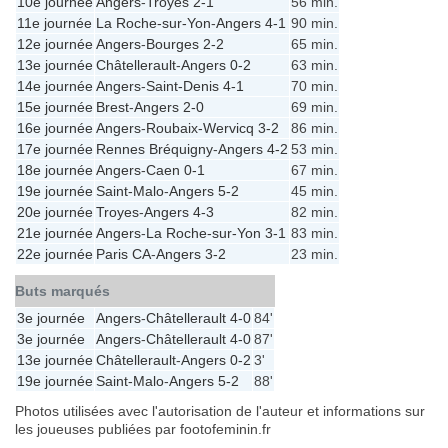
10e journée
Angers
-
Troyes
2-1
56 min.
11e journée
La Roche-sur-Yon
-
Angers
4-1
90 min.
12e journée
Angers
-
Bourges
2-2
65 min.
13e journée
Châtellerault
-
Angers
0-2
63 min.
14e journée
Angers
-
Saint-Denis
4-1
70 min.
15e journée
Brest
-
Angers
2-0
69 min.
16e journée
Angers
-
Roubaix-Wervicq
3-2
86 min.
17e journée
Rennes Bréquigny
-
Angers
4-2
53 min.
18e journée
Angers
-
Caen
0-1
67 min.
19e journée
Saint-Malo
-
Angers
5-2
45 min.
20e journée
Troyes
-
Angers
4-3
82 min.
21e journée
Angers
-
La Roche-sur-Yon
3-1
83 min.
22e journée
Paris CA
-
Angers
3-2
23 min.
Buts marqués
3e journée
Angers
-
Châtellerault
4-0
84'
3e journée
Angers
-
Châtellerault
4-0
87'
13e journée
Châtellerault
-
Angers
0-2
3'
19e journée
Saint-Malo
-
Angers
5-2
88'
Photos utilisées avec l'autorisation de l'auteur et informations sur
les joueuses publiées par footofeminin.fr