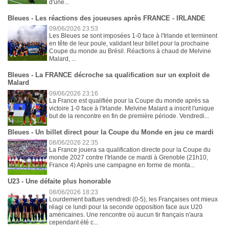
d'une...
Bleues - Les réactions des joueuses après FRANCE - IRLANDE
09/06/2026 23:53
Les Bleues se sont imposées 1-0 face à l'Irlande et terminent
en tête de leur poule, validant leur billet pour la prochaine
Coupe du monde au Brésil. Réactions à chaud de Melvine
Malard, ...
Bleues - La FRANCE décroche sa qualification sur un exploit de
Malard
09/06/2026 23:16
La France est qualifiée pour la Coupe du monde après sa
victoire 1-0 face à l'Irlande. Melvine Malard a inscrit l'unique
but de la rencontre en fin de première période. Vendredi...
Bleues - Un billet direct pour la Coupe du Monde en jeu ce mardi
08/06/2026 22:35
La France jouera sa qualification directe pour la Coupe du
monde 2027 contre l'Irlande ce mardi à Grenoble (21h10,
France 4) Après une campagne en forme de monta...
U23 - Une défaite plus honorable
08/06/2026 18:23
Lourdement battues vendredi (0-5), les Françaises ont mieux
réagi ce lundi pour la seconde opposition face aux U20
américaines. Une rencontre où aucun tir français n'aura
cependant été c...