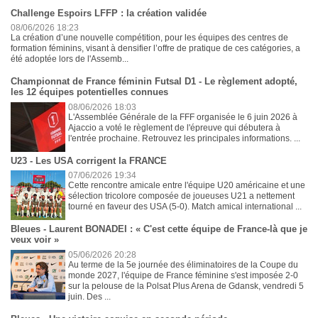
Challenge Espoirs LFFP : la création validée
08/06/2026 18:23
La création d’une nouvelle compétition, pour les équipes des centres de
formation féminins, visant à densifier l’offre de pratique de ces catégories, a
été adoptée lors de l'Assemb...
Championnat de France féminin Futsal D1 - Le règlement adopté,
les 12 équipes potentielles connues
08/06/2026 18:03
L'Assemblée Générale de la FFF organisée le 6 juin 2026 à
Ajaccio a voté le règlement de l'épreuve qui débutera à
l'entrée prochaine. Retrouvez les principales informations. ...
U23 - Les USA corrigent la FRANCE
07/06/2026 19:34
Cette rencontre amicale entre l'équipe U20 américaine et une
sélection tricolore composée de joueuses U21 a nettement
tourné en faveur des USA (5-0). Match amical international ...
Bleues - Laurent BONADEI : « C'est cette équipe de France-là que je
veux voir »
05/06/2026 20:28
Au terme de la 5e journée des éliminatoires de la Coupe du
monde 2027, l'équipe de France féminine s'est imposée 2-0
sur la pelouse de la Polsat Plus Arena de Gdansk, vendredi 5
juin. Des ...