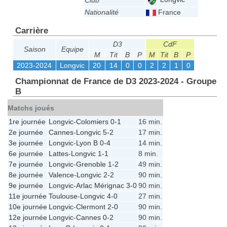
Club
Nationalité
France
Carrière
D3
CdF
Saison
Equipe
M
Tit
B
P
M
Tit
B
P
2023-2024
Longvic
20
14
0
0
2
2
1
0
Championnat de France de D3 2023-2024 - Groupe
B
Matchs joués
1re journée
Longvic
-
Colomiers
0-1
16 min.
2e journée
Cannes
-
Longvic
5-2
17 min.
3e journée
Longvic
-
Lyon B
0-4
14 min.
6e journée
Lattes
-
Longvic
1-1
8 min.
7e journée
Longvic
-
Grenoble
1-2
49 min.
8e journée
Valence
-
Longvic
2-2
90 min.
9e journée
Longvic
-
Arlac Mérignac
3-0
90 min.
11e journée
Toulouse
-
Longvic
4-0
27 min.
10e journée
Longvic
-
Clermont
2-0
90 min.
12e journée
Longvic
-
Cannes
0-2
90 min.