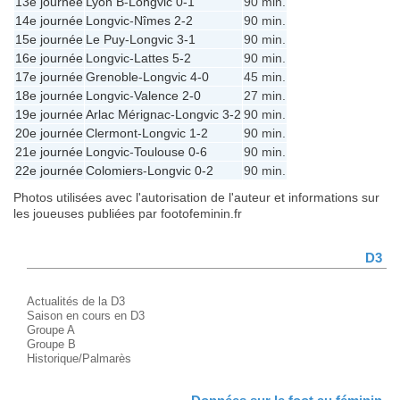
13e journée
Lyon B
-
Longvic
0-1
90 min.
14e journée
Longvic
-
Nîmes
2-2
90 min.
15e journée
Le Puy
-
Longvic
3-1
90 min.
16e journée
Longvic
-
Lattes
5-2
90 min.
17e journée
Grenoble
-
Longvic
4-0
45 min.
18e journée
Longvic
-
Valence
2-0
27 min.
19e journée
Arlac Mérignac
-
Longvic
3-2
90 min.
20e journée
Clermont
-
Longvic
1-2
90 min.
21e journée
Longvic
-
Toulouse
0-6
90 min.
22e journée
Colomiers
-
Longvic
0-2
90 min.
Photos utilisées avec l'autorisation de l'auteur et informations sur
les joueuses publiées par footofeminin.fr
D3
Actualités de la D3
Saison en cours en D3
Groupe A
Groupe B
Historique/Palmarès