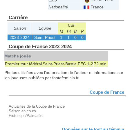
Club
Nationalité
France
Carrière
CdF
Saison
Equipe
M
Tit
B
P
2023-2024
Saint-Priest
1
1
0
0
Coupe de France 2023-2024
Matchs joués
Premier tour fédéral
Saint-Priest
-
Bastia FEC
1-2
72 min.
Photos utilisées avec l'autorisation de l'auteur et informations sur
les joueuses publiées par footofeminin.fr
Coupe de France
Actualités de la Coupe de France
Saison en cours
Historique/Palmarès
Données sur le foot au féminin