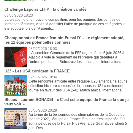
Challenge Espoirs LFFP : la création validée
08/06/2026 18:23
La création d’une nouvelle compétition, pour les équipes des centres de
formation féminins, visant à densifier l’offre de pratique de ces catégories, a
été adoptée lors de l'Assemb...
Championnat de France féminin Futsal D1 - Le règlement adopté,
les 12 équipes potentielles connues
08/06/2026 18:03
L'Assemblée Générale de la FFF organisée le 6 juin 2026 à
Ajaccio a voté le règlement de l'épreuve qui débutera à
l'entrée prochaine. Retrouvez les principales informations. ...
U23 - Les USA corrigent la FRANCE
07/06/2026 19:34
Cette rencontre amicale entre l'équipe U20 américaine et une
sélection tricolore composée de joueuses U21 a nettement
tourné en faveur des USA (5-0). Match amical international ...
Bleues - Laurent BONADEI : « C'est cette équipe de France-là que je
veux voir »
05/06/2026 20:28
Au terme de la 5e journée des éliminatoires de la Coupe du
monde 2027, l'équipe de France féminine s'est imposée 2-0
sur la pelouse de la Polsat Plus Arena de Gdansk, vendredi 5
juin. Des ...