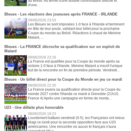
au Brésil. Au terme d'une double confrontation difficile et
d'une...
Bleues - Les réactions des joueuses après FRANCE - IRLANDE
09/06/2026 23:53
Les Bleues se sont imposées 1-0 face à l'Irlande et terminent
en tête de leur poule, validant leur billet pour la prochaine
Coupe du monde au Brésil. Réactions à chaud de Melvine
Malard, ...
Bleues - La FRANCE décroche sa qualification sur un exploit de
Malard
09/06/2026 23:16
La France est qualifiée pour la Coupe du monde après sa
victoire 1-0 face à l'Irlande. Melvine Malard a inscrit l'unique
but de la rencontre en fin de première période. Vendredi...
Bleues - Un billet direct pour la Coupe du Monde en jeu ce mardi
08/06/2026 22:35
La France jouera sa qualification directe pour la Coupe du
monde 2027 contre l'Irlande ce mardi à Grenoble (21h10,
France 4) Après une campagne en forme de monta...
U23 - Une défaite plus honorable
08/06/2026 18:23
Lourdement battues vendredi (0-5), les Françaises ont mieux
réagi ce lundi pour la seconde opposition face aux U20
américaines. Une rencontre où aucun tir français n'aura
cependant été c...