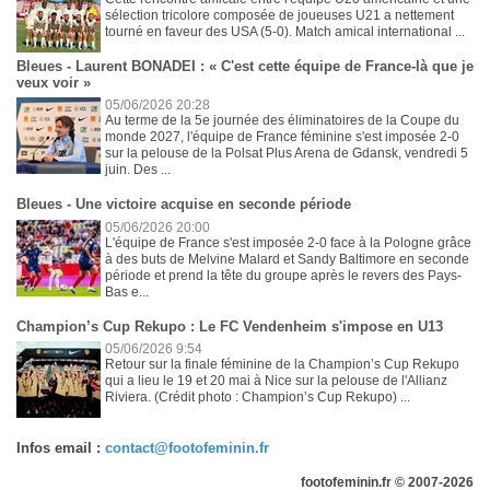
sélection tricolore composée de joueuses U21 a nettement
tourné en faveur des USA (5-0). Match amical international ...
Bleues - Laurent BONADEI : « C'est cette équipe de France-là que je
veux voir »
05/06/2026 20:28
Au terme de la 5e journée des éliminatoires de la Coupe du
monde 2027, l'équipe de France féminine s'est imposée 2-0
sur la pelouse de la Polsat Plus Arena de Gdansk, vendredi 5
juin. Des ...
Bleues - Une victoire acquise en seconde période
05/06/2026 20:00
L'équipe de France s'est imposée 2-0 face à la Pologne grâce
à des buts de Melvine Malard et Sandy Baltimore en seconde
période et prend la tête du groupe après le revers des Pays-
Bas e...
Champion’s Cup Rekupo : Le FC Vendenheim s'impose en U13
05/06/2026 9:54
Retour sur la finale féminine de la Champion’s Cup Rekupo
qui a lieu le 19 et 20 mai à Nice sur la pelouse de l'Allianz
Riviera. (Crédit photo : Champion’s Cup Rekupo) ...
Infos email :
contact@footofeminin.fr
footofeminin.fr © 2007-2026