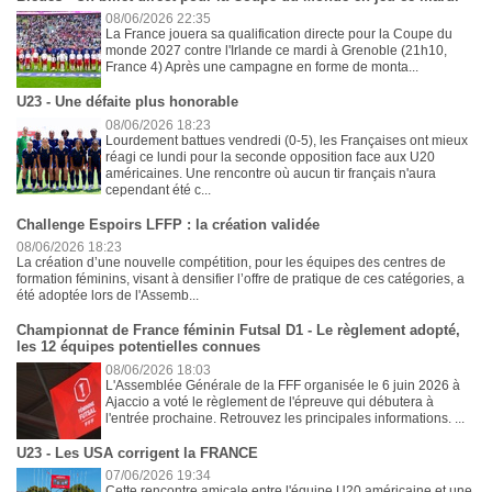
08/06/2026 22:35
La France jouera sa qualification directe pour la Coupe du
monde 2027 contre l'Irlande ce mardi à Grenoble (21h10,
France 4) Après une campagne en forme de monta...
U23 - Une défaite plus honorable
08/06/2026 18:23
Lourdement battues vendredi (0-5), les Françaises ont mieux
réagi ce lundi pour la seconde opposition face aux U20
américaines. Une rencontre où aucun tir français n'aura
cependant été c...
Challenge Espoirs LFFP : la création validée
08/06/2026 18:23
La création d’une nouvelle compétition, pour les équipes des centres de
formation féminins, visant à densifier l’offre de pratique de ces catégories, a
été adoptée lors de l'Assemb...
Championnat de France féminin Futsal D1 - Le règlement adopté,
les 12 équipes potentielles connues
08/06/2026 18:03
L'Assemblée Générale de la FFF organisée le 6 juin 2026 à
Ajaccio a voté le règlement de l'épreuve qui débutera à
l'entrée prochaine. Retrouvez les principales informations. ...
U23 - Les USA corrigent la FRANCE
07/06/2026 19:34
Cette rencontre amicale entre l'équipe U20 américaine et une