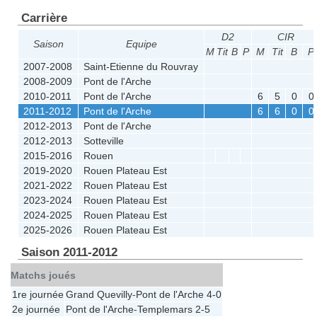
Carrière
D2
CIR
Saison
Equipe
M
Tit
B
P
M
Tit
B
P
2007-2008
Saint-Etienne du Rouvray
2008-2009
Pont de l'Arche
2010-2011
Pont de l'Arche
6
5
0
0
2011-2012
Pont de l'Arche
6
6
0
0
2012-2013
Pont de l'Arche
2012-2013
Sotteville
2015-2016
Rouen
2019-2020
Rouen Plateau Est
2021-2022
Rouen Plateau Est
2023-2024
Rouen Plateau Est
2024-2025
Rouen Plateau Est
2025-2026
Rouen Plateau Est
Saison 2011-2012
Matchs joués
1re journée
Grand Quevilly
-
Pont de l'Arche
4-0
2e journée
Pont de l'Arche
-
Templemars
2-5