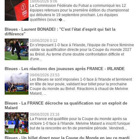
18/06/2026 9:06
La Commission Fédérale du Futsal a communiqué les 12
équipes retenues pour la première édition du championnat
qui débutera le 19 septembre prochain. Les équipes
qualifiées (sous r�...
Bleues - Laurent BONADEI : "C'est l'état d'esprit qui fait la
différence"
10/06/2026 0:12
En s'imposant 1-0 face à l'Irlande, l'équipe de France féminine
valide sa qualification directe pour la Coupe du monde 2027
au Brésil. Au terme d'une double confrontation difficile et
d'une...
Bleues - Les réactions des joueuses après FRANCE - IRLANDE
09/06/2026 23:53
Les Bleues se sont imposées 1-0 face à l'Irlande et terminent
en tête de leur poule, validant leur billet pour la prochaine
Coupe du monde au Brésil. Réactions à chaud de Melvine
Malard, ...
Bleues - La FRANCE décroche sa qualification sur un exploit de
Malard
09/06/2026 23:16
La France est qualifiée pour la Coupe du monde après sa
victoire 1-0 face à l'Irlande. Melvine Malard a inscrit l'unique
but de la rencontre en fin de première période. Vendredi...
Bleues - Un billet direct pour la Coupe du Monde en jeu ce mardi