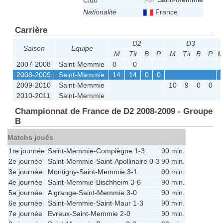
Club
Nationalité
France
Carrière
D2
D3
Saison
Equipe
M
Tit
B
P
M
Tit
B
P
2007-2008
Saint-Memmie
0
0
2008-2009
Saint-Memmie
14
14
0
0
2009-2010
Saint-Memmie
10
9
0
0
2010-2011
Saint-Memmie
Championnat de France de D2 2008-2009 - Groupe
B
Matchs joués
1re journée
Saint-Memmie
-
Compiègne
1-3
90 min.
2e journée
Saint-Memmie
-
Saint-Apollinaire
0-3
90 min.
3e journée
Montigny
-
Saint-Memmie
3-1
90 min.
4e journée
Saint-Memmie
-
Bischheim
3-6
90 min.
5e journée
Algrange
-
Saint-Memmie
3-0
90 min.
6e journée
Saint-Memmie
-
Saint-Maur
1-3
90 min.
7e journée
Evreux
-
Saint-Memmie
2-0
90 min.