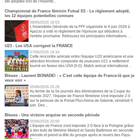
été adoptée lors de l'Assemb...
Championnat de France féminin Futsal D1 - Le règlement adopté,
les 12 équipes potentielles connues
08/06/2026 18:03
L'Assemblée Générale de la FFF organisée le 6 juin 2026 à
Ajaccio a voté le règlement de l'épreuve qui débutera à
l'entrée prochaine. Retrouvez les principales informations. ...
U23 - Les USA corrigent la FRANCE
07/06/2026 19:34
Cette rencontre amicale entre l'équipe U20 américaine et une
sélection tricolore composée de joueuses U21 a nettement
tourné en faveur des USA (5-0). Match amical international ...
Bleues - Laurent BONADEI : « C'est cette équipe de France-là que je
veux voir »
05/06/2026 20:28
Au terme de la 5e journée des éliminatoires de la Coupe du
monde 2027, l'équipe de France féminine s'est imposée 2-0
sur la pelouse de la Polsat Plus Arena de Gdansk, vendredi 5
juin. Des ...
Bleues - Une victoire acquise en seconde période
05/06/2026 20:00
L'équipe de France s'est imposée 2-0 face à la Pologne grâce
à des buts de Melvine Malard et Sandy Baltimore en seconde
période et prend la tête du groupe après le revers des Pays-