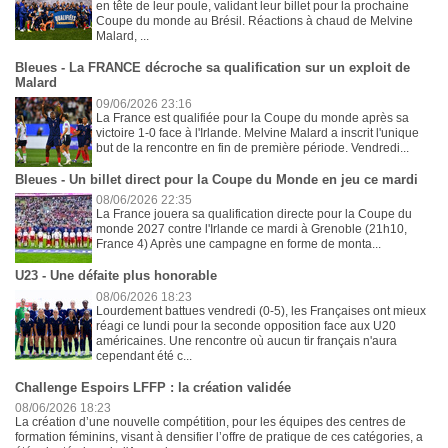
en tête de leur poule, validant leur billet pour la prochaine
Coupe du monde au Brésil. Réactions à chaud de Melvine
Malard, ...
Bleues - La FRANCE décroche sa qualification sur un exploit de
Malard
09/06/2026 23:16
La France est qualifiée pour la Coupe du monde après sa
victoire 1-0 face à l'Irlande. Melvine Malard a inscrit l'unique
but de la rencontre en fin de première période. Vendredi...
Bleues - Un billet direct pour la Coupe du Monde en jeu ce mardi
08/06/2026 22:35
La France jouera sa qualification directe pour la Coupe du
monde 2027 contre l'Irlande ce mardi à Grenoble (21h10,
France 4) Après une campagne en forme de monta...
U23 - Une défaite plus honorable
08/06/2026 18:23
Lourdement battues vendredi (0-5), les Françaises ont mieux
réagi ce lundi pour la seconde opposition face aux U20
américaines. Une rencontre où aucun tir français n'aura
cependant été c...
Challenge Espoirs LFFP : la création validée
08/06/2026 18:23
La création d’une nouvelle compétition, pour les équipes des centres de
formation féminins, visant à densifier l’offre de pratique de ces catégories, a