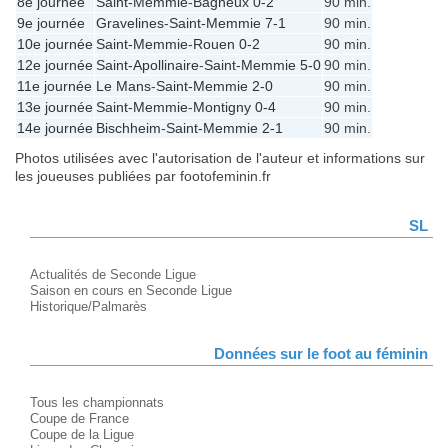
8e journée
Saint-Memmie
-
Bagneux
0-2
90 min.
9e journée
Gravelines
-
Saint-Memmie
7-1
90 min.
10e journée
Saint-Memmie
-
Rouen
0-2
90 min.
12e journée
Saint-Apollinaire
-
Saint-Memmie
5-0
90 min.
11e journée
Le Mans
-
Saint-Memmie
2-0
90 min.
13e journée
Saint-Memmie
-
Montigny
0-4
90 min.
14e journée
Bischheim
-
Saint-Memmie
2-1
90 min.
Photos utilisées avec l'autorisation de l'auteur et informations sur
les joueuses publiées par footofeminin.fr
SL
Actualités de Seconde Ligue
Saison en cours en Seconde Ligue
Historique/Palmarès
Données sur le foot au féminin
Tous les championnats
Coupe de France
Coupe de la Ligue