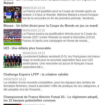
Malard
09/06/2026 23:16
La France est qualifiée pour la Coupe du monde après sa
victoire 1-0 face à l'Irlande. Melvine Malard a inscrit l'unique
but de la rencontre en fin de première période. Vendredi...
Bleues - Un billet direct pour la Coupe du Monde en jeu ce mardi
08/06/2026 22:35
La France jouera sa qualification directe pour la Coupe du
monde 2027 contre l'Irlande ce mardi à Grenoble (21h10,
France 4) Après une campagne en forme de monta...
U23 - Une défaite plus honorable
08/06/2026 18:23
Lourdement battues vendredi (0-5), les Françaises ont mieux
réagi ce lundi pour la seconde opposition face aux U20
américaines. Une rencontre où aucun tir français n'aura
cependant été c...
Challenge Espoirs LFFP : la création validée
08/06/2026 18:23
La création d’une nouvelle compétition, pour les équipes des centres de
formation féminins, visant à densifier l’offre de pratique de ces catégories, a
été adoptée lors de l'Assemb...
Championnat de France féminin Futsal D1 - Le règlement adopté,
les 12 équipes potentielles connues