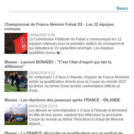
News
Championnat de France féminin Futsal D1 - Les 12 équipes
connues
18/06/2026 9:06
La Commission Fédérale du Futsal a communiqué les 12
équipes retenues pour la première édition du championnat
qui débutera le 19 septembre prochain. Les équipes
qualifiées (sous r�...
Bleues - Laurent BONADEI : "C'est l'état d'esprit qui fait la
différence"
10/06/2026 0:12
En s'imposant 1-0 face à l'Irlande, l'équipe de France féminine
valide sa qualification directe pour la Coupe du monde 2027
au Brésil. Au terme d'une double confrontation difficile et
d'une...
Bleues - Les réactions des joueuses après FRANCE - IRLANDE
09/06/2026 23:53
Les Bleues se sont imposées 1-0 face à l'Irlande et terminent
en tête de leur poule, validant leur billet pour la prochaine
Coupe du monde au Brésil. Réactions à chaud de Melvine
Malard, ...
Bleues - La FRANCE décroche sa qualification sur un exploit de