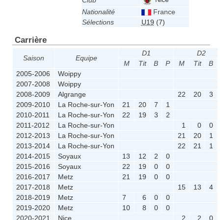
Club
Nationalité
France
Sélections
U19
(7)
Carrière
D1
D2
Saison
Equipe
M
Tit
B
P
M
Tit
B
2005-2006
Woippy
2007-2008
Woippy
2008-2009
Algrange
22
20
3
2009-2010
La Roche-sur-Yon
21
20
7
1
2010-2011
La Roche-sur-Yon
22
19
3
2
2011-2012
La Roche-sur-Yon
1
0
0
2012-2013
La Roche-sur-Yon
21
20
1
2013-2014
La Roche-sur-Yon
22
21
1
2014-2015
Soyaux
13
12
2
0
2015-2016
Soyaux
22
19
0
0
2016-2017
Metz
21
19
0
0
2017-2018
Metz
15
13
4
2018-2019
Metz
7
6
0
0
2019-2020
Metz
10
8
0
0
2020-2021
Nice
2
2
0