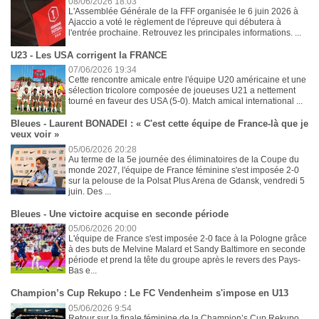
08/06/2026 18:03
L'Assemblée Générale de la FFF organisée le 6 juin 2026 à
Ajaccio a voté le règlement de l'épreuve qui débutera à
l'entrée prochaine. Retrouvez les principales informations. ...
U23 - Les USA corrigent la FRANCE
07/06/2026 19:34
Cette rencontre amicale entre l'équipe U20 américaine et une
sélection tricolore composée de joueuses U21 a nettement
tourné en faveur des USA (5-0). Match amical international ...
Bleues - Laurent BONADEI : « C'est cette équipe de France-là que je
veux voir »
05/06/2026 20:28
Au terme de la 5e journée des éliminatoires de la Coupe du
monde 2027, l'équipe de France féminine s'est imposée 2-0
sur la pelouse de la Polsat Plus Arena de Gdansk, vendredi 5
juin. Des ...
Bleues - Une victoire acquise en seconde période
05/06/2026 20:00
L'équipe de France s'est imposée 2-0 face à la Pologne grâce
à des buts de Melvine Malard et Sandy Baltimore en seconde
période et prend la tête du groupe après le revers des Pays-
Bas e...
Champion’s Cup Rekupo : Le FC Vendenheim s'impose en U13
05/06/2026 9:54
Retour sur la finale féminine de la Champion’s Cup Rekupo