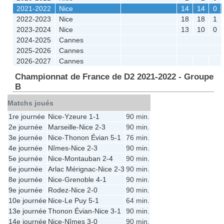
2021-2022
Nice
14
14
0
2022-2023
Nice
18
18
1
2023-2024
Nice
13
10
0
2024-2025
Cannes
2025-2026
Cannes
2026-2027
Cannes
Championnat de France de D2 2021-2022 - Groupe
B
Matchs joués
1re journée
Nice
-
Yzeure
1-1
90 min.
2e journée
Marseille
-
Nice
2-3
90 min.
3e journée
Nice
-
Thonon Évian
5-1
76 min.
4e journée
Nîmes
-
Nice
2-3
90 min.
5e journée
Nice
-
Montauban
2-4
90 min.
6e journée
Arlac Mérignac
-
Nice
2-3
90 min.
8e journée
Nice
-
Grenoble
4-1
90 min.
9e journée
Rodez
-
Nice
2-0
90 min.
10e journée
Nice
-
Le Puy
5-1
64 min.
13e journée
Thonon Évian
-
Nice
3-1
90 min.
14e journée
Nice
-
Nîmes
3-0
90 min.