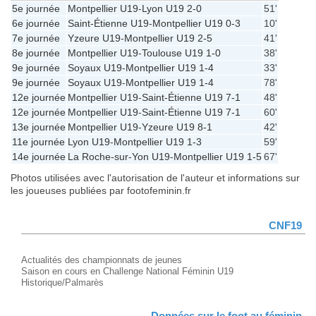
5e journée
Montpellier U19
-
Lyon U19
2-0
51'
6e journée
Saint-Étienne U19
-
Montpellier U19
0-3
10'
7e journée
Yzeure U19
-
Montpellier U19
2-5
41'
8e journée
Montpellier U19
-
Toulouse U19
1-0
38'
9e journée
Soyaux U19
-
Montpellier U19
1-4
33'
9e journée
Soyaux U19
-
Montpellier U19
1-4
78'
12e journée
Montpellier U19
-
Saint-Étienne U19
7-1
48'
12e journée
Montpellier U19
-
Saint-Étienne U19
7-1
60'
13e journée
Montpellier U19
-
Yzeure U19
8-1
42'
11e journée
Lyon U19
-
Montpellier U19
1-3
59'
14e journée
La Roche-sur-Yon U19
-
Montpellier U19
1-5
67'
Photos utilisées avec l'autorisation de l'auteur et informations sur
les joueuses publiées par footofeminin.fr
CNF19
Actualités des championnats de jeunes
Saison en cours en Challenge National Féminin U19
Historique/Palmarès