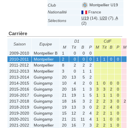
Montpellier U19
Club
Nationalité
France
U19
(14)
,
U20
(7)
,
A
Sélections
(2)
Carrière
D1
CdF
Saison
Equipe
M
Tit
B
P
M
Tit
B
P
M
2009-2010
Montpellier B
1
0
0
0
2010-2011
Montpellier
2
0
0
0
1
1
0
0
2011-2012
Montpellier
8
2
2
2
2012-2013
Montpellier
3
0
1
1
2013-2014
Guingamp
20
13
5
2
2014-2015
Guingamp
10
4
2
0
1
0
0
0
2015-2016
Guingamp
20
16
1
3
3
3
2
0
2016-2017
Guingamp
21
19
1
5
1
1
1
0
2017-2018
Guingamp
18
16
3
2
2
2
3
0
2
2018-2019
Guingamp
19
13
3
0
2
2
4
0
2019-2020
Guingamp
15
12
2
4
2
2
1
0
2020-2021
Guingamp
21
21
11
4
1
1
0
0
2021-2022
Montpellier
20
16
7
3
2
2
1
0