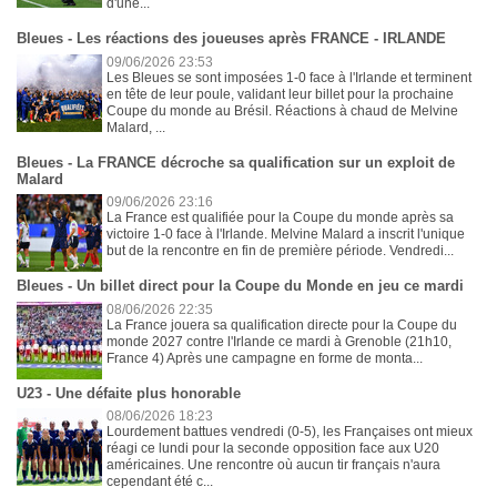
d'une...
Bleues - Les réactions des joueuses après FRANCE - IRLANDE
09/06/2026 23:53
Les Bleues se sont imposées 1-0 face à l'Irlande et terminent
en tête de leur poule, validant leur billet pour la prochaine
Coupe du monde au Brésil. Réactions à chaud de Melvine
Malard, ...
Bleues - La FRANCE décroche sa qualification sur un exploit de
Malard
09/06/2026 23:16
La France est qualifiée pour la Coupe du monde après sa
victoire 1-0 face à l'Irlande. Melvine Malard a inscrit l'unique
but de la rencontre en fin de première période. Vendredi...
Bleues - Un billet direct pour la Coupe du Monde en jeu ce mardi
08/06/2026 22:35
La France jouera sa qualification directe pour la Coupe du
monde 2027 contre l'Irlande ce mardi à Grenoble (21h10,
France 4) Après une campagne en forme de monta...
U23 - Une défaite plus honorable
08/06/2026 18:23
Lourdement battues vendredi (0-5), les Françaises ont mieux
réagi ce lundi pour la seconde opposition face aux U20
américaines. Une rencontre où aucun tir français n'aura
cependant été c...