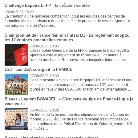
Challenge Espoirs LFFP : la création validée
08/06/2026 18:23
La création d’une nouvelle compétition, pour les équipes des centres de
formation féminins, visant à densifier l’offre de pratique de ces catégories, a
été adoptée lors de l'Assemb...
Championnat de France féminin Futsal D1 - Le règlement adopté,
les 12 équipes potentielles connues
08/06/2026 18:03
L'Assemblée Générale de la FFF organisée le 6 juin 2026 à
Ajaccio a voté le règlement de l'épreuve qui débutera à
l'entrée prochaine. Retrouvez les principales informations. ...
U23 - Les USA corrigent la FRANCE
07/06/2026 19:34
Cette rencontre amicale entre l'équipe U20 américaine et une
sélection tricolore composée de joueuses U21 a nettement
tourné en faveur des USA (5-0). Match amical international ...
Bleues - Laurent BONADEI : « C'est cette équipe de France-là que je
veux voir »
05/06/2026 20:28
Au terme de la 5e journée des éliminatoires de la Coupe du
monde 2027, l'équipe de France féminine s'est imposée 2-0
sur la pelouse de la Polsat Plus Arena de Gdansk, vendredi 5
juin. Des ...