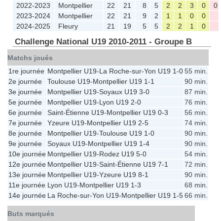
2022-2023
Montpellier
22
21
8
5
2
2
3
0
0
2023-2024
Montpellier
22
21
9
2
1
1
0
0
2024-2025
Fleury
21
19
5
5
2
2
1
0
Challenge National U19 2010-2011 - Groupe B
Matchs joués
1re journée
Montpellier U19
-
La Roche-sur-Yon U19
1-0
55 min.
2e journée
Toulouse U19
-
Montpellier U19
1-1
90 min.
3e journée
Montpellier U19
-
Soyaux U19
3-0
87 min.
5e journée
Montpellier U19
-
Lyon U19
2-0
76 min.
6e journée
Saint-Étienne U19
-
Montpellier U19
0-3
56 min.
7e journée
Yzeure U19
-
Montpellier U19
2-5
74 min.
8e journée
Montpellier U19
-
Toulouse U19
1-0
90 min.
9e journée
Soyaux U19
-
Montpellier U19
1-4
90 min.
10e journée
Montpellier U19
-
Rodez U19
5-0
54 min.
12e journée
Montpellier U19
-
Saint-Étienne U19
7-1
72 min.
13e journée
Montpellier U19
-
Yzeure U19
8-1
90 min.
11e journée
Lyon U19
-
Montpellier U19
1-3
68 min.
14e journée
La Roche-sur-Yon U19
-
Montpellier U19
1-5
66 min.
Buts marqués