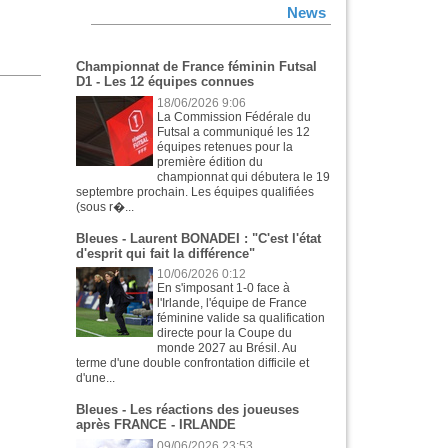
News
Championnat de France féminin Futsal
D1 - Les 12 équipes connues
18/06/2026 9:06
La Commission Fédérale du
Futsal a communiqué les 12
équipes retenues pour la
première édition du
championnat qui débutera le 19
septembre prochain. Les équipes qualifiées
(sous r�...
Bleues - Laurent BONADEI : "C'est l'état
d'esprit qui fait la différence"
10/06/2026 0:12
En s'imposant 1-0 face à
l'Irlande, l'équipe de France
féminine valide sa qualification
directe pour la Coupe du
monde 2027 au Brésil. Au
terme d'une double confrontation difficile et
d'une...
Bleues - Les réactions des joueuses
après FRANCE - IRLANDE
09/06/2026 23:53