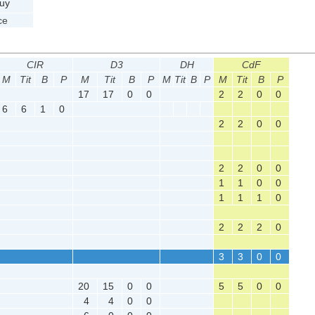
uy
ce
CIR
D3
DH
CdF
M
Tit
B
P
M
Tit
B
P
M
Tit
B
P
M
Tit
B
P
17
17
0
0
2
2
0
0
6
6
1
0
2
2
0
0
2
2
0
0
1
1
0
0
1
1
1
0
2
2
2
0
3
3
0
0
20
15
0
0
5
5
0
0
4
4
0
0