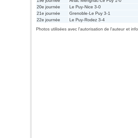
19e journée
Arlac Mérignac
-
Le Puy
1-0
20e journée
Le Puy
-
Nice
3-0
21e journée
Grenoble
-
Le Puy
3-1
22e journée
Le Puy
-
Rodez
3-4
Photos utilisées avec l'autorisation de l'auteur et in