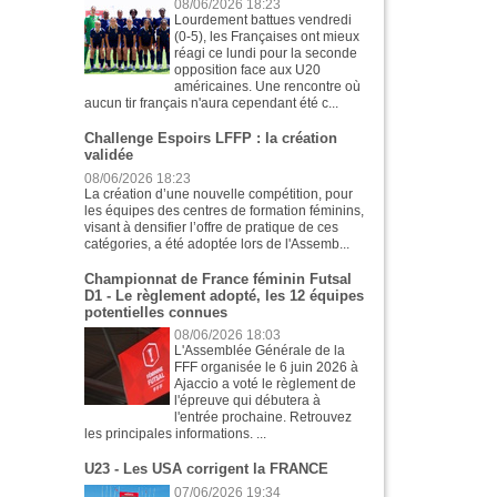
08/06/2026 18:23
Lourdement battues vendredi
(0-5), les Françaises ont mieux
réagi ce lundi pour la seconde
opposition face aux U20
américaines. Une rencontre où
aucun tir français n'aura cependant été c...
Challenge Espoirs LFFP : la création
validée
08/06/2026 18:23
La création d’une nouvelle compétition, pour
les équipes des centres de formation féminins,
visant à densifier l’offre de pratique de ces
catégories, a été adoptée lors de l'Assemb...
Championnat de France féminin Futsal
D1 - Le règlement adopté, les 12 équipes
potentielles connues
08/06/2026 18:03
L'Assemblée Générale de la
FFF organisée le 6 juin 2026 à
Ajaccio a voté le règlement de
l'épreuve qui débutera à
l'entrée prochaine. Retrouvez
les principales informations. ...
U23 - Les USA corrigent la FRANCE
07/06/2026 19:34