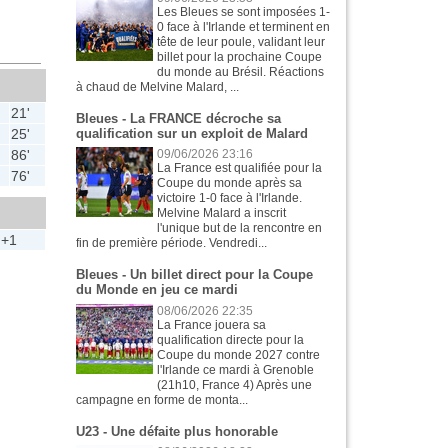
Les Bleues se sont imposées 1-
0 face à l'Irlande et terminent en
tête de leur poule, validant leur
billet pour la prochaine Coupe
du monde au Brésil. Réactions
à chaud de Melvine Malard, ...
21'
Bleues - La FRANCE décroche sa
25'
qualification sur un exploit de Malard
86'
09/06/2026 23:16
La France est qualifiée pour la
76'
Coupe du monde après sa
victoire 1-0 face à l'Irlande.
Melvine Malard a inscrit
l'unique but de la rencontre en
'+1
fin de première période. Vendredi...
Bleues - Un billet direct pour la Coupe
du Monde en jeu ce mardi
08/06/2026 22:35
La France jouera sa
qualification directe pour la
Coupe du monde 2027 contre
l'Irlande ce mardi à Grenoble
(21h10, France 4) Après une
campagne en forme de monta...
U23 - Une défaite plus honorable