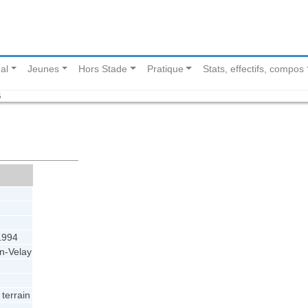
al
Jeunes
Hors Stade
Pratique
Stats, effectifs, compos
B
1994
n-Velay
 terrain