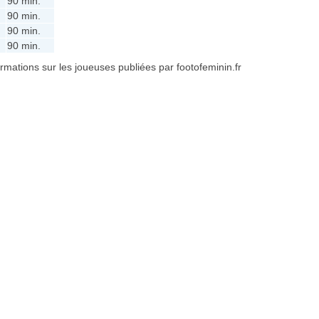
90 min.
90 min.
90 min.
90 min.
formations sur les joueuses publiées par footofeminin.fr