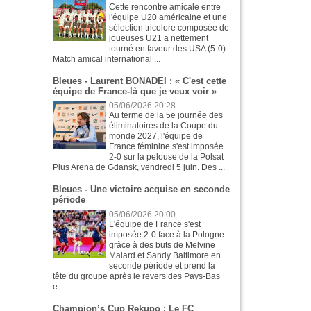
Cette rencontre amicale entre
l'équipe U20 américaine et une
sélection tricolore composée de
joueuses U21 a nettement
tourné en faveur des USA (5-0).
Match amical international ...
Bleues - Laurent BONADEI : « C'est cette
équipe de France-là que je veux voir »
05/06/2026 20:28
Au terme de la 5e journée des
éliminatoires de la Coupe du
monde 2027, l'équipe de
France féminine s'est imposée
2-0 sur la pelouse de la Polsat
Plus Arena de Gdansk, vendredi 5 juin. Des ...
Bleues - Une victoire acquise en seconde
période
05/06/2026 20:00
L'équipe de France s'est
imposée 2-0 face à la Pologne
grâce à des buts de Melvine
Malard et Sandy Baltimore en
seconde période et prend la
tête du groupe après le revers des Pays-Bas
e...
Champion’s Cup Rekupo : Le FC