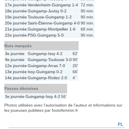
17e journée
Vendenheim
-
Guingamp
1-4
72 min.
18e journée
Guingamp
-
Juvisy
0-2
90 min.
19e journée
Toulouse
-
Guingamp
1-2
90 min.
20e journée
Saint-Étienne
-
Guingamp
4-0
90 min.
21e journée
Guingamp
-
Montpellier
1-6
68 min.
22e journée
PSG
-
Guingamp
5-0
90 min.
Buts marqués
3e journée
Guingamp
-
Issy
4-2
82'
9e journée
Guingamp
-
Toulouse
3-0
90'
12e journée
Guingamp
-
Arras
7-0
20'
13e journée
Issy
-
Guingamp
0-2
66'
14e journée
Guingamp
-
Rodez
2-0
4'
Passes décisives
3e journée
Guingamp
-
Issy
4-2
56'
Photos utilisées avec l'autorisation de l'auteur et informations sur
les joueuses publiées par footofeminin.fr
PL