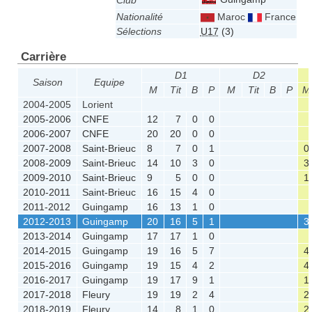
Club
Nationalité
Maroc
France
Sélections
U17
(3)
Carrière
D1
D2
Saison
Equipe
M
Tit
B
P
M
Tit
B
P
M
2004-2005
Lorient
2005-2006
CNFE
12
7
0
0
2006-2007
CNFE
20
20
0
0
2007-2008
Saint-Brieuc
8
7
0
1
0
2008-2009
Saint-Brieuc
14
10
3
0
3
2009-2010
Saint-Brieuc
9
5
0
0
1
2010-2011
Saint-Brieuc
16
15
4
0
2011-2012
Guingamp
16
13
1
0
2012-2013
Guingamp
20
16
5
1
3
2013-2014
Guingamp
17
17
1
0
2014-2015
Guingamp
19
16
5
7
4
2015-2016
Guingamp
19
15
4
2
4
2016-2017
Guingamp
19
17
9
1
1
2017-2018
Fleury
19
19
2
4
2
2018-2019
Fleury
14
8
1
0
2