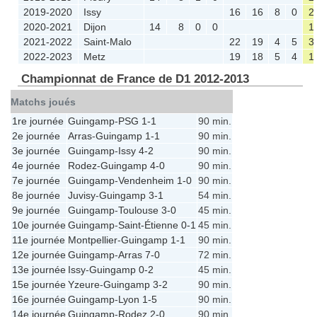
2019-2020
Issy
16
16
8
0
2
2020-2021
Dijon
14
8
0
0
1
2021-2022
Saint-Malo
22
19
4
5
3
2022-2023
Metz
19
18
5
4
1
Championnat de France de D1 2012-2013
Matchs joués
1re journée
Guingamp
-
PSG
1-1
90 min.
2e journée
Arras
-
Guingamp
1-1
90 min.
3e journée
Guingamp
-
Issy
4-2
90 min.
4e journée
Rodez
-
Guingamp
4-0
90 min.
7e journée
Guingamp
-
Vendenheim
1-0
90 min.
8e journée
Juvisy
-
Guingamp
3-1
54 min.
9e journée
Guingamp
-
Toulouse
3-0
45 min.
10e journée
Guingamp
-
Saint-Étienne
0-1
45 min.
11e journée
Montpellier
-
Guingamp
1-1
90 min.
12e journée
Guingamp
-
Arras
7-0
72 min.
13e journée
Issy
-
Guingamp
0-2
45 min.
15e journée
Yzeure
-
Guingamp
3-2
90 min.
16e journée
Guingamp
-
Lyon
1-5
90 min.
14e journée
Guingamp
-
Rodez
2-0
90 min.