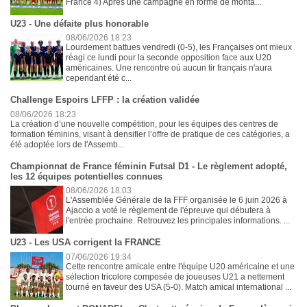
France 4) Après une campagne en forme de monta...
U23 - Une défaite plus honorable
08/06/2026 18:23
Lourdement battues vendredi (0-5), les Françaises ont mieux
réagi ce lundi pour la seconde opposition face aux U20
américaines. Une rencontre où aucun tir français n'aura
cependant été c...
Challenge Espoirs LFFP : la création validée
08/06/2026 18:23
La création d’une nouvelle compétition, pour les équipes des centres de
formation féminins, visant à densifier l’offre de pratique de ces catégories, a
été adoptée lors de l'Assemb...
Championnat de France féminin Futsal D1 - Le règlement adopté,
les 12 équipes potentielles connues
08/06/2026 18:03
L'Assemblée Générale de la FFF organisée le 6 juin 2026 à
Ajaccio a voté le règlement de l'épreuve qui débutera à
l'entrée prochaine. Retrouvez les principales informations. ...
U23 - Les USA corrigent la FRANCE
07/06/2026 19:34
Cette rencontre amicale entre l'équipe U20 américaine et une
sélection tricolore composée de joueuses U21 a nettement
tourné en faveur des USA (5-0). Match amical international ...