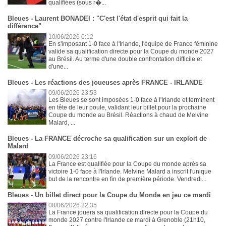
qualifiées (sous r�...
Bleues - Laurent BONADEI : "C'est l'état d'esprit qui fait la
différence"
10/06/2026 0:12
En s'imposant 1-0 face à l'Irlande, l'équipe de France féminine
valide sa qualification directe pour la Coupe du monde 2027
au Brésil. Au terme d'une double confrontation difficile et
d'une...
Bleues - Les réactions des joueuses après FRANCE - IRLANDE
09/06/2026 23:53
Les Bleues se sont imposées 1-0 face à l'Irlande et terminent
en tête de leur poule, validant leur billet pour la prochaine
Coupe du monde au Brésil. Réactions à chaud de Melvine
Malard, ...
Bleues - La FRANCE décroche sa qualification sur un exploit de
Malard
09/06/2026 23:16
La France est qualifiée pour la Coupe du monde après sa
victoire 1-0 face à l'Irlande. Melvine Malard a inscrit l'unique
but de la rencontre en fin de première période. Vendredi...
Bleues - Un billet direct pour la Coupe du Monde en jeu ce mardi
08/06/2026 22:35
La France jouera sa qualification directe pour la Coupe du
monde 2027 contre l'Irlande ce mardi à Grenoble (21h10,