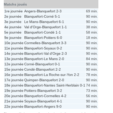
Matchs joués
1re journée
Angers
-
Blanquefort
2-3
69 min.
2e journée
Blanquefort
-
Corné
5-1
90 min.
3e journée
Le Mans
-
Blanquefort
6-1
90 min.
4e journée
Val d'Orge
-
Blanquefort
1-1
38 min.
5e journée
Blanquefort
-
Condé
1-1
58 min.
9e journée
Blanquefort
-
Poitiers
6-0
18 min.
10e journée
Cormelles
-
Blanquefort
3-3
90 min.
11e journée
Blanquefort
-
Soyaux
0-2
90 min.
14e journée
Blanquefort
-
Val d'Orge
2-3
90 min.
13e journée
Blanquefort
-
Le Mans
2-0
84 min.
12e journée
Corné
-
Blanquefort
0-1
90 min.
15e journée
Condé
-
Blanquefort
2-2
90 min.
16e journée
Blanquefort
-
La Roche-sur-Yon
2-2
78 min.
17e journée
Quimper
-
Blanquefort
2-0
90 min.
18e journée
Blanquefort
-
Nantes Saint-Herblain
0-1
74 min.
19e journée
Poitiers
-
Blanquefort
3-2
73 min.
20e journée
Blanquefort
-
Cormelles
4-2
56 min.
21e journée
Soyaux
-
Blanquefort
4-1
90 min.
22e journée
Blanquefort
-
Angers
9-0
90 min.