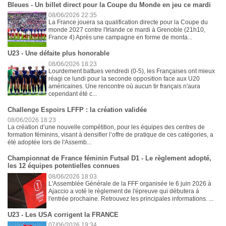
Bleues - Un billet direct pour la Coupe du Monde en jeu ce mardi
08/06/2026 22:35
La France jouera sa qualification directe pour la Coupe du
monde 2027 contre l'Irlande ce mardi à Grenoble (21h10,
France 4) Après une campagne en forme de monta...
U23 - Une défaite plus honorable
08/06/2026 18:23
Lourdement battues vendredi (0-5), les Françaises ont mieux
réagi ce lundi pour la seconde opposition face aux U20
américaines. Une rencontre où aucun tir français n'aura
cependant été c...
Challenge Espoirs LFFP : la création validée
08/06/2026 18:23
La création d’une nouvelle compétition, pour les équipes des centres de
formation féminins, visant à densifier l’offre de pratique de ces catégories, a
été adoptée lors de l'Assemb...
Championnat de France féminin Futsal D1 - Le règlement adopté,
les 12 équipes potentielles connues
08/06/2026 18:03
L'Assemblée Générale de la FFF organisée le 6 juin 2026 à
Ajaccio a voté le règlement de l'épreuve qui débutera à
l'entrée prochaine. Retrouvez les principales informations. ...
U23 - Les USA corrigent la FRANCE
07/06/2026 19:34