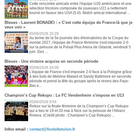
Cette rencontre amicale entre l'équipe U20 américaine et une
sélection tricolore composée de joueuses U21 a nettement
tourné en faveur des USA (5-0). Match amical international ...
Bleues - Laurent BONADEI : « C'est cette équipe de France-là que je
veux voir »
05/06/2026 20:28
Au terme de la 5e journée des éliminatoires de la Coupe du
monde 2027, l'équipe de France féminine s'est imposée 2-0
sur la pelouse de la Polsat Plus Arena de Gdansk, vendredi 5
juin. Des ...
Bleues - Une victoire acquise en seconde période
05/06/2026 20:00
L'équipe de France s'est imposée 2-0 face à la Pologne grâce
à des buts de Melvine Malard et Sandy Baltimore en seconde
période et prend la tête du groupe après le revers des Pays-
Bas e...
Champion’s Cup Rekupo : Le FC Vendenheim s'impose en U13
05/06/2026 9:54
Retour sur la finale féminine de la Champion’s Cup Rekupo
qui a lieu le 19 et 20 mai à Nice sur la pelouse de l'Allianz
Riviera. (Crédit photo : Champion’s Cup Rekupo) ...
Infos email :
contact@footofeminin.fr