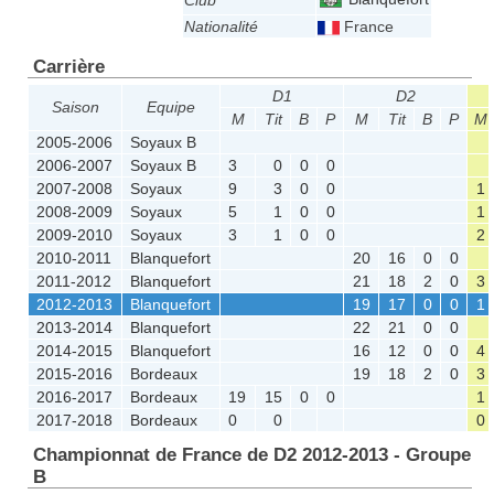
Club
Nationalité
France
Carrière
D1
D2
Saison
Equipe
M
Tit
B
P
M
Tit
B
P
M
2005-2006
Soyaux B
2006-2007
Soyaux B
3
0
0
0
2007-2008
Soyaux
9
3
0
0
1
2008-2009
Soyaux
5
1
0
0
1
2009-2010
Soyaux
3
1
0
0
2
2010-2011
Blanquefort
20
16
0
0
2011-2012
Blanquefort
21
18
2
0
3
2012-2013
Blanquefort
19
17
0
0
1
2013-2014
Blanquefort
22
21
0
0
2014-2015
Blanquefort
16
12
0
0
4
2015-2016
Bordeaux
19
18
2
0
3
2016-2017
Bordeaux
19
15
0
0
1
2017-2018
Bordeaux
0
0
0
Championnat de France de D2 2012-2013 - Groupe
B