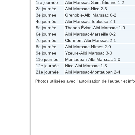
1re journée
Albi Marssac
-
Saint-Étienne
1-2
2e journée
Albi Marssac
-
Nice
2-3
3e journée
Grenoble
-
Albi Marssac
0-2
4e journée
Albi Marssac
-
Toulouse
2-1
5e journée
Thonon Évian
-
Albi Marssac
1-0
6e journée
Albi Marssac
-
Marseille
0-2
7e journée
Clermont
-
Albi Marssac
2-1
8e journée
Albi Marssac
-
Nîmes
2-0
9e journée
Yzeure
-
Albi Marssac
3-0
11e journée
Montauban
-
Albi Marssac
1-0
12e journée
Nice
-
Albi Marssac
1-3
21e journée
Albi Marssac
-
Montauban
2-4
Photos utilisées avec l'autorisation de l'auteur et in