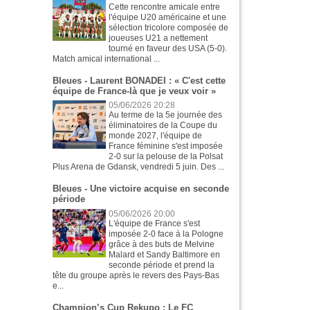
Cette rencontre amicale entre
l'équipe U20 américaine et une
sélection tricolore composée de
joueuses U21 a nettement
tourné en faveur des USA (5-0).
Match amical international ...
Bleues - Laurent BONADEI : « C'est cette
équipe de France-là que je veux voir »
05/06/2026 20:28
Au terme de la 5e journée des
éliminatoires de la Coupe du
monde 2027, l'équipe de
France féminine s'est imposée
2-0 sur la pelouse de la Polsat
Plus Arena de Gdansk, vendredi 5 juin. Des ...
Bleues - Une victoire acquise en seconde
période
05/06/2026 20:00
L'équipe de France s'est
imposée 2-0 face à la Pologne
grâce à des buts de Melvine
Malard et Sandy Baltimore en
seconde période et prend la
tête du groupe après le revers des Pays-Bas
e...
Champion’s Cup Rekupo : Le FC