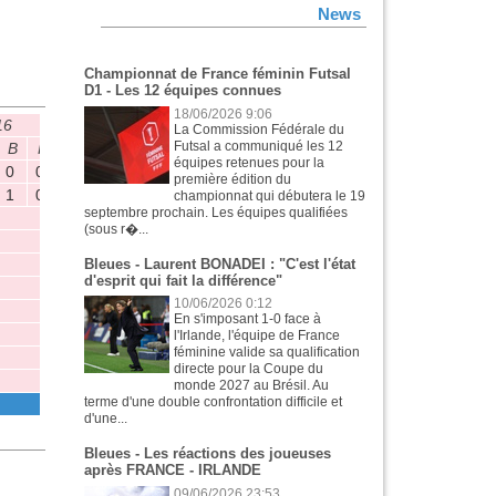
News
Championnat de France féminin Futsal
D1 - Les 12 équipes connues
18/06/2026 9:06
16
CNF U19
La Commission Fédérale du
Futsal a communiqué les 12
B
P
M
Tit
B
P
équipes retenues pour la
0
0
15
15
6
0
première édition du
1
0
8
7
0
0
championnat qui débutera le 19
septembre prochain. Les équipes qualifiées
(sous r�...
Bleues - Laurent BONADEI : "C'est l'état
d'esprit qui fait la différence"
10/06/2026 0:12
En s'imposant 1-0 face à
l'Irlande, l'équipe de France
féminine valide sa qualification
directe pour la Coupe du
monde 2027 au Brésil. Au
terme d'une double confrontation difficile et
d'une...
Bleues - Les réactions des joueuses
après FRANCE - IRLANDE
09/06/2026 23:53