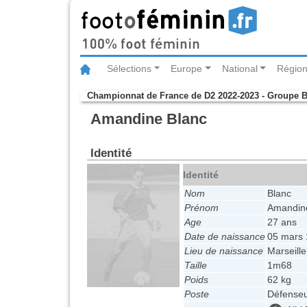
Sélections
Europe
National
Région
Championnat de France de D2 2022-2023 - Groupe 
Amandine Blanc
Identité
Identité
Nom
Blanc
Prénom
Amandin
Age
27 ans
Date de naissance
05 mars
Lieu de naissance
Marseille
Taille
1m68
Poids
62 kg
Poste
Défense