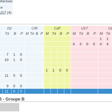
 Marssac
ce
U17
(4)
D2
CIR
CdF
U17
U
Tit
B
P
M
Tit
B
P
M
Tit
B
P
M
Tit
B
P
M
Tit
1
1
4
3
0
0
4
4
7
1
0
10
1
0
1
1
0
0
11
0
0
9
0
0
11
0
0
3 - Groupe B