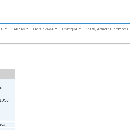
al
Jeunes
Hors Stade
Pratique
Stats, effectifs, compos
B
e
 1996
use