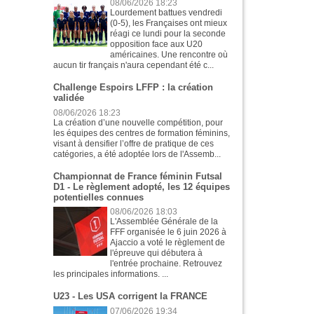
08/06/2026 18:23
Lourdement battues vendredi
(0-5), les Françaises ont mieux
réagi ce lundi pour la seconde
opposition face aux U20
américaines. Une rencontre où
aucun tir français n'aura cependant été c...
Challenge Espoirs LFFP : la création
validée
08/06/2026 18:23
La création d’une nouvelle compétition, pour
les équipes des centres de formation féminins,
visant à densifier l’offre de pratique de ces
catégories, a été adoptée lors de l'Assemb...
Championnat de France féminin Futsal
D1 - Le règlement adopté, les 12 équipes
potentielles connues
08/06/2026 18:03
L'Assemblée Générale de la
FFF organisée le 6 juin 2026 à
Ajaccio a voté le règlement de
l'épreuve qui débutera à
l'entrée prochaine. Retrouvez
les principales informations. ...
U23 - Les USA corrigent la FRANCE
07/06/2026 19:34