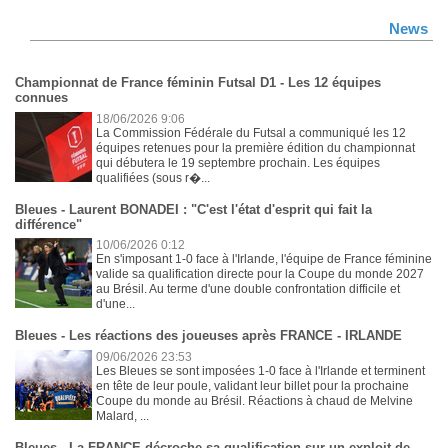
News
Championnat de France féminin Futsal D1 - Les 12 équipes
connues
18/06/2026 9:06
La Commission Fédérale du Futsal a communiqué les 12
équipes retenues pour la première édition du championnat
qui débutera le 19 septembre prochain. Les équipes
qualifiées (sous r�...
Bleues - Laurent BONADEI : "C'est l'état d'esprit qui fait la
différence"
10/06/2026 0:12
En s'imposant 1-0 face à l'Irlande, l'équipe de France féminine
valide sa qualification directe pour la Coupe du monde 2027
au Brésil. Au terme d'une double confrontation difficile et
d'une...
Bleues - Les réactions des joueuses après FRANCE - IRLANDE
09/06/2026 23:53
Les Bleues se sont imposées 1-0 face à l'Irlande et terminent
en tête de leur poule, validant leur billet pour la prochaine
Coupe du monde au Brésil. Réactions à chaud de Melvine
Malard, ...
Bleues - La FRANCE décroche sa qualification sur un exploit de