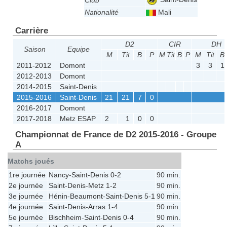
Club
Nationalité
Mali
Carrière
D2
CIR
DH
Saison
Equipe
M
Tit
B
P
M
Tit
B
P
M
Tit
B
2011-2012
Domont
3
3
1
2012-2013
Domont
2014-2015
Saint-Denis
2015-2016
Saint-Denis
21
21
7
0
2016-2017
Domont
2017-2018
Metz ESAP
2
1
0
0
Championnat de France de D2 2015-2016 - Groupe
A
Matchs joués
1re journée
Nancy
-
Saint-Denis
0-2
90 min.
2e journée
Saint-Denis
-
Metz
1-2
90 min.
3e journée
Hénin-Beaumont
-
Saint-Denis
5-1
90 min.
4e journée
Saint-Denis
-
Arras
1-4
90 min.
5e journée
Bischheim
-
Saint-Denis
0-4
90 min.