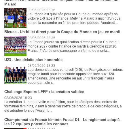
Malard
09/06/2026 23:16
La France est qualifiée pour la Coupe du monde après sa
victoire 1-0 face à l'Irlande. Melvine Malard a inscrit l'unique
but de la rencontre en fin de première période. Vendredi...
Bleues - Un billet direct pour la Coupe du Monde en jeu ce mardi
08/06/2026 22:35
La France jouera sa qualification directe pour la Coupe du
monde 2027 contre l'Irlande ce mardi à Grenoble (21h10,
France 4) Après une campagne en forme de monta...
U23 - Une défaite plus honorable
08/06/2026 18:23
Lourdement battues vendredi (0-5), les Françaises ont mieux
réagi ce lundi pour la seconde opposition face aux U20
américaines. Une rencontre où aucun tir français n'aura
cependant été c...
Challenge Espoirs LFFP : la création validée
08/06/2026 18:23
La création d’une nouvelle compétition, pour les équipes des centres de
formation féminins, visant à densifier l’offre de pratique de ces catégories, a
été adoptée lors de l'Assemb...
Championnat de France féminin Futsal D1 - Le règlement adopté,
les 12 équipes potentielles connues