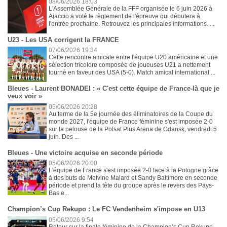
08/06/2026 18:03
L'Assemblée Générale de la FFF organisée le 6 juin 2026 à
Ajaccio a voté le règlement de l'épreuve qui débutera à
l'entrée prochaine. Retrouvez les principales informations. ...
U23 - Les USA corrigent la FRANCE
07/06/2026 19:34
Cette rencontre amicale entre l'équipe U20 américaine et une
sélection tricolore composée de joueuses U21 a nettement
tourné en faveur des USA (5-0). Match amical international ...
Bleues - Laurent BONADEI : « C'est cette équipe de France-là que je
veux voir »
05/06/2026 20:28
Au terme de la 5e journée des éliminatoires de la Coupe du
monde 2027, l'équipe de France féminine s'est imposée 2-0
sur la pelouse de la Polsat Plus Arena de Gdansk, vendredi 5
juin. Des ...
Bleues - Une victoire acquise en seconde période
05/06/2026 20:00
L'équipe de France s'est imposée 2-0 face à la Pologne grâce
à des buts de Melvine Malard et Sandy Baltimore en seconde
période et prend la tête du groupe après le revers des Pays-
Bas e...
Champion’s Cup Rekupo : Le FC Vendenheim s'impose en U13
05/06/2026 9:54
Retour sur la finale féminine de la Champion’s Cup Rekupo