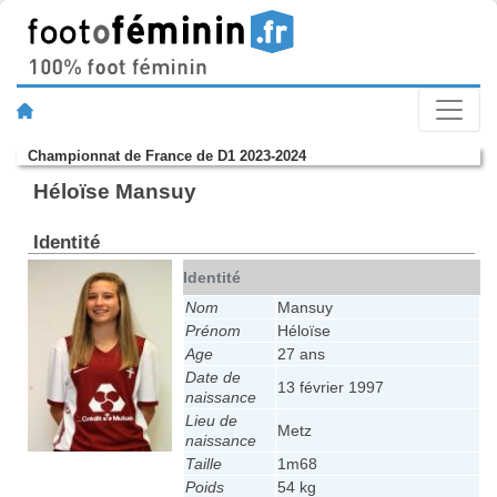
Championnat de France de D1 2023-2024
Héloïse Mansuy
Identité
Identité
Nom
Mansuy
Prénom
Héloïse
Age
27 ans
Date de
13 février 1997
naissance
Lieu de
Metz
naissance
Taille
1m68
Poids
54 kg