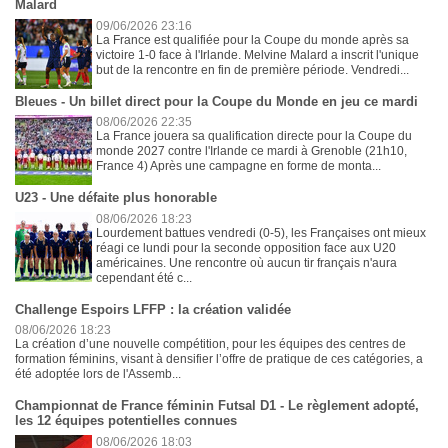
Malard
09/06/2026 23:16
La France est qualifiée pour la Coupe du monde après sa
victoire 1-0 face à l'Irlande. Melvine Malard a inscrit l'unique
but de la rencontre en fin de première période. Vendredi...
Bleues - Un billet direct pour la Coupe du Monde en jeu ce mardi
08/06/2026 22:35
La France jouera sa qualification directe pour la Coupe du
monde 2027 contre l'Irlande ce mardi à Grenoble (21h10,
France 4) Après une campagne en forme de monta...
U23 - Une défaite plus honorable
08/06/2026 18:23
Lourdement battues vendredi (0-5), les Françaises ont mieux
réagi ce lundi pour la seconde opposition face aux U20
américaines. Une rencontre où aucun tir français n'aura
cependant été c...
Challenge Espoirs LFFP : la création validée
08/06/2026 18:23
La création d’une nouvelle compétition, pour les équipes des centres de
formation féminins, visant à densifier l’offre de pratique de ces catégories, a
été adoptée lors de l'Assemb...
Championnat de France féminin Futsal D1 - Le règlement adopté,
les 12 équipes potentielles connues
08/06/2026 18:03