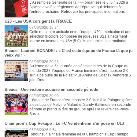
L'Assemblée Générale de la FFF organisée le 6 juin 2026 à
Ajaccio a voté le règlement de l'épreuve qui débutera à
l'entrée prochaine. Retrouvez les principales informations. ...
U23 - Les USA corrigent la FRANCE
07/06/2026 19:34
Cette rencontre amicale entre l'équipe U20 américaine et une
sélection tricolore composée de joueuses U21 a nettement
tourné en faveur des USA (5-0). Match amical international ...
Bleues - Laurent BONADEI : « C'est cette équipe de France-là que je
veux voir »
05/06/2026 20:28
Au terme de la 5e journée des éliminatoires de la Coupe du
monde 2027, l'équipe de France féminine s'est imposée 2-0
sur la pelouse de la Polsat Plus Arena de Gdansk, vendredi 5
juin. Des ...
Bleues - Une victoire acquise en seconde période
05/06/2026 20:00
L'équipe de France s'est imposée 2-0 face à la Pologne grâce
à des buts de Melvine Malard et Sandy Baltimore en seconde
période et prend la tête du groupe après le revers des Pays-
Bas e...
Champion’s Cup Rekupo : Le FC Vendenheim s'impose en U13
05/06/2026 9:54
Retour sur la finale féminine de la Champion’s Cup Rekupo