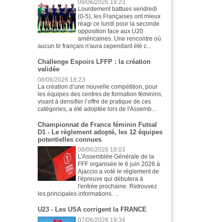
08/06/2026 18:23
Lourdement battues vendredi
(0-5), les Françaises ont mieux
réagi ce lundi pour la seconde
opposition face aux U20
américaines. Une rencontre où
aucun tir français n'aura cependant été c...
Challenge Espoirs LFFP : la création
validée
08/06/2026 18:23
La création d’une nouvelle compétition, pour
les équipes des centres de formation féminins,
visant à densifier l’offre de pratique de ces
catégories, a été adoptée lors de l'Assemb...
Championnat de France féminin Futsal
D1 - Le règlement adopté, les 12 équipes
potentielles connues
08/06/2026 18:03
L'Assemblée Générale de la
FFF organisée le 6 juin 2026 à
Ajaccio a voté le règlement de
l'épreuve qui débutera à
l'entrée prochaine. Retrouvez
les principales informations. ...
U23 - Les USA corrigent la FRANCE
07/06/2026 19:34