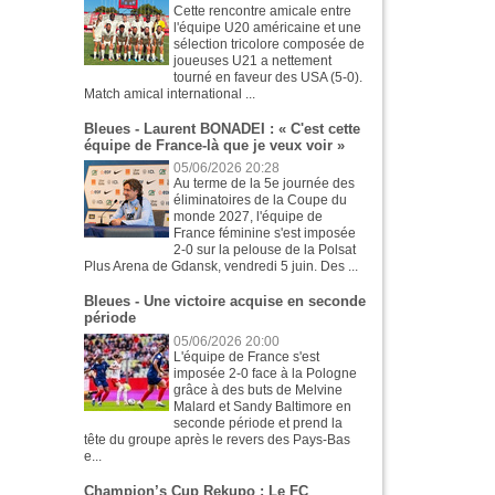
Cette rencontre amicale entre
l'équipe U20 américaine et une
sélection tricolore composée de
joueuses U21 a nettement
tourné en faveur des USA (5-0).
Match amical international ...
Bleues - Laurent BONADEI : « C'est cette
équipe de France-là que je veux voir »
05/06/2026 20:28
Au terme de la 5e journée des
éliminatoires de la Coupe du
monde 2027, l'équipe de
France féminine s'est imposée
2-0 sur la pelouse de la Polsat
Plus Arena de Gdansk, vendredi 5 juin. Des ...
Bleues - Une victoire acquise en seconde
période
05/06/2026 20:00
L'équipe de France s'est
imposée 2-0 face à la Pologne
grâce à des buts de Melvine
Malard et Sandy Baltimore en
seconde période et prend la
tête du groupe après le revers des Pays-Bas
e...
Champion’s Cup Rekupo : Le FC