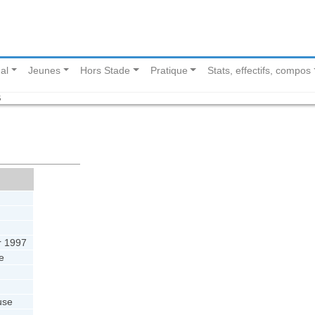
al
Jeunes
Hors Stade
Pratique
Stats, effectifs, compos
B
r 1997
e
use