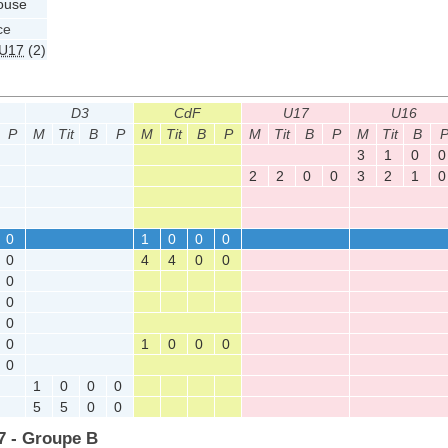
ouse
ce
U17
(2)
D3
CdF
U17
U16
P
M
Tit
B
P
M
Tit
B
P
M
Tit
B
P
M
Tit
B
3
1
0
0
2
2
0
0
3
2
1
0
0
1
0
0
0
0
4
4
0
0
0
0
0
0
1
0
0
0
0
1
0
0
0
5
5
0
0
7 - Groupe B