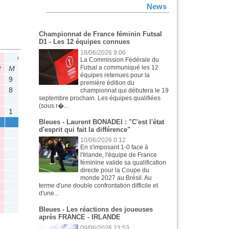
News
Championnat de France féminin Futsal
D1 - Les 12 équipes connues
18/06/2026 9:06
CNF U19
CNF U19 - EL
CNF U19 - ELI - FIN
CNF U19 - PF
La Commission Fédérale du
Futsal a communiqué les 12
P
M
Tit
B
P
M
Tit
B
P
M
Tit
B
P
M
Tit
B
P
équipes retenues pour la
9
5
1
0
première édition du
8
8
2
0
championnat qui débutera le 19
septembre prochain. Les équipes qualifiées
(sous r�...
1
1
1
0
Bleues - Laurent BONADEI : "C'est l'état
d'esprit qui fait la différence"
10/06/2026 0:12
En s'imposant 1-0 face à
l'Irlande, l'équipe de France
féminine valide sa qualification
directe pour la Coupe du
monde 2027 au Brésil. Au
terme d'une double confrontation difficile et
d'une...
Bleues - Les réactions des joueuses
après FRANCE - IRLANDE
09/06/2026 23:53