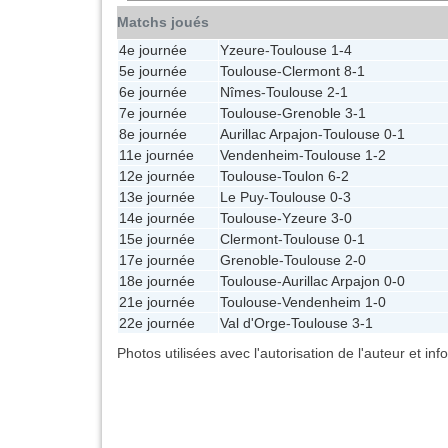
Matchs joués
4e journée
Yzeure
-
Toulouse
1-4
5e journée
Toulouse
-
Clermont
8-1
6e journée
Nîmes
-
Toulouse
2-1
7e journée
Toulouse
-
Grenoble
3-1
8e journée
Aurillac Arpajon
-
Toulouse
0-1
11e journée
Vendenheim
-
Toulouse
1-2
12e journée
Toulouse
-
Toulon
6-2
13e journée
Le Puy
-
Toulouse
0-3
14e journée
Toulouse
-
Yzeure
3-0
15e journée
Clermont
-
Toulouse
0-1
17e journée
Grenoble
-
Toulouse
2-0
18e journée
Toulouse
-
Aurillac Arpajon
0-0
21e journée
Toulouse
-
Vendenheim
1-0
22e journée
Val d'Orge
-
Toulouse
3-1
Photos utilisées avec l'autorisation de l'auteur et in