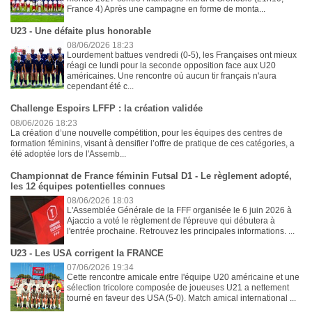
France 4) Après une campagne en forme de monta...
U23 - Une défaite plus honorable
08/06/2026 18:23
Lourdement battues vendredi (0-5), les Françaises ont mieux
réagi ce lundi pour la seconde opposition face aux U20
américaines. Une rencontre où aucun tir français n'aura
cependant été c...
Challenge Espoirs LFFP : la création validée
08/06/2026 18:23
La création d’une nouvelle compétition, pour les équipes des centres de
formation féminins, visant à densifier l’offre de pratique de ces catégories, a
été adoptée lors de l'Assemb...
Championnat de France féminin Futsal D1 - Le règlement adopté,
les 12 équipes potentielles connues
08/06/2026 18:03
L'Assemblée Générale de la FFF organisée le 6 juin 2026 à
Ajaccio a voté le règlement de l'épreuve qui débutera à
l'entrée prochaine. Retrouvez les principales informations. ...
U23 - Les USA corrigent la FRANCE
07/06/2026 19:34
Cette rencontre amicale entre l'équipe U20 américaine et une
sélection tricolore composée de joueuses U21 a nettement
tourné en faveur des USA (5-0). Match amical international ...