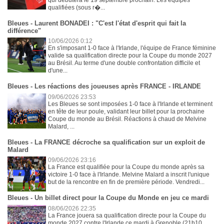
qualifiées (sous r�...
Bleues - Laurent BONADEI : "C'est l'état d'esprit qui fait la
différence"
10/06/2026 0:12
En s'imposant 1-0 face à l'Irlande, l'équipe de France féminine
valide sa qualification directe pour la Coupe du monde 2027
au Brésil. Au terme d'une double confrontation difficile et
d'une...
Bleues - Les réactions des joueuses après FRANCE - IRLANDE
09/06/2026 23:53
Les Bleues se sont imposées 1-0 face à l'Irlande et terminent
en tête de leur poule, validant leur billet pour la prochaine
Coupe du monde au Brésil. Réactions à chaud de Melvine
Malard, ...
Bleues - La FRANCE décroche sa qualification sur un exploit de
Malard
09/06/2026 23:16
La France est qualifiée pour la Coupe du monde après sa
victoire 1-0 face à l'Irlande. Melvine Malard a inscrit l'unique
but de la rencontre en fin de première période. Vendredi...
Bleues - Un billet direct pour la Coupe du Monde en jeu ce mardi
08/06/2026 22:35
La France jouera sa qualification directe pour la Coupe du
monde 2027 contre l'Irlande ce mardi à Grenoble (21h10,