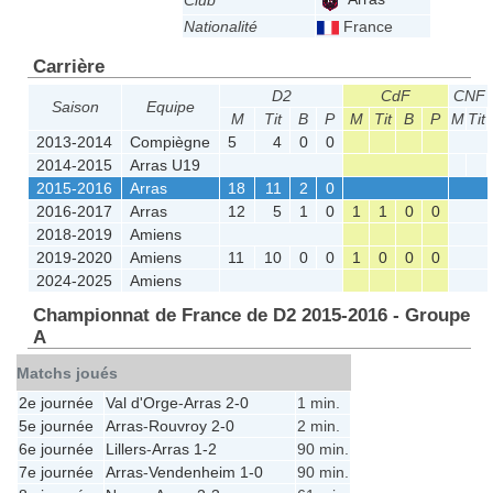
Club
Nationalité
France
Carrière
D2
CdF
CNF 
Saison
Equipe
M
Tit
B
P
M
Tit
B
P
M
Tit
2013-2014
Compiègne
5
4
0
0
2014-2015
Arras U19
2015-2016
Arras
18
11
2
0
2016-2017
Arras
12
5
1
0
1
1
0
0
2018-2019
Amiens
2019-2020
Amiens
11
10
0
0
1
0
0
0
2024-2025
Amiens
Championnat de France de D2 2015-2016 - Groupe
A
Matchs joués
2e journée
Val d'Orge
-
Arras
2-0
1 min.
5e journée
Arras
-
Rouvroy
2-0
2 min.
6e journée
Lillers
-
Arras
1-2
90 min.
7e journée
Arras
-
Vendenheim
1-0
90 min.