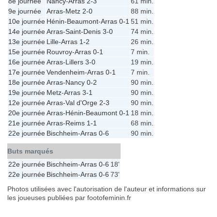
8e journée
Nancy
-
Arras
2-3
61 min.
9e journée
Arras
-
Metz
2-0
88 min.
10e journée
Hénin-Beaumont
-
Arras
0-1
51 min.
14e journée
Arras
-
Saint-Denis
3-0
74 min.
13e journée
Lille
-
Arras
1-2
26 min.
15e journée
Rouvroy
-
Arras
0-1
7 min.
16e journée
Arras
-
Lillers
3-0
19 min.
17e journée
Vendenheim
-
Arras
0-1
7 min.
18e journée
Arras
-
Nancy
0-2
90 min.
19e journée
Metz
-
Arras
3-1
90 min.
12e journée
Arras
-
Val d'Orge
2-3
90 min.
20e journée
Arras
-
Hénin-Beaumont
0-1
18 min.
21e journée
Arras
-
Reims
1-1
68 min.
22e journée
Bischheim
-
Arras
0-6
90 min.
Buts marqués
22e journée
Bischheim
-
Arras
0-6
18'
22e journée
Bischheim
-
Arras
0-6
73'
Photos utilisées avec l'autorisation de l'auteur et informations sur
les joueuses publiées par footofeminin.fr