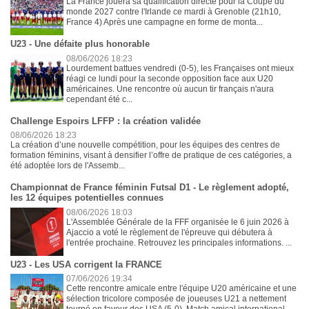
La France jouera sa qualification directe pour la Coupe du
monde 2027 contre l'Irlande ce mardi à Grenoble (21h10,
France 4) Après une campagne en forme de monta...
U23 - Une défaite plus honorable
08/06/2026 18:23
Lourdement battues vendredi (0-5), les Françaises ont mieux
réagi ce lundi pour la seconde opposition face aux U20
américaines. Une rencontre où aucun tir français n'aura
cependant été c...
Challenge Espoirs LFFP : la création validée
08/06/2026 18:23
La création d’une nouvelle compétition, pour les équipes des centres de
formation féminins, visant à densifier l’offre de pratique de ces catégories, a
été adoptée lors de l'Assemb...
Championnat de France féminin Futsal D1 - Le règlement adopté,
les 12 équipes potentielles connues
08/06/2026 18:03
L'Assemblée Générale de la FFF organisée le 6 juin 2026 à
Ajaccio a voté le règlement de l'épreuve qui débutera à
l'entrée prochaine. Retrouvez les principales informations. ...
U23 - Les USA corrigent la FRANCE
07/06/2026 19:34
Cette rencontre amicale entre l'équipe U20 américaine et une
sélection tricolore composée de joueuses U21 a nettement