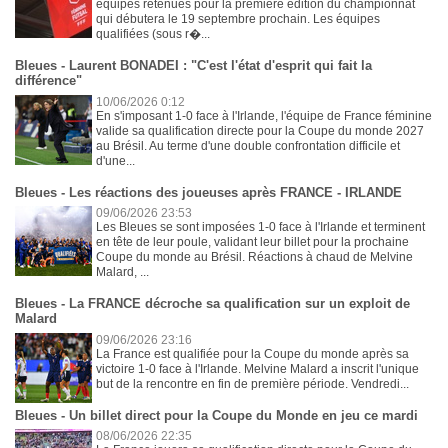
équipes retenues pour la première édition du championnat
qui débutera le 19 septembre prochain. Les équipes
qualifiées (sous r�...
Bleues - Laurent BONADEI : "C'est l'état d'esprit qui fait la
différence"
10/06/2026 0:12
En s'imposant 1-0 face à l'Irlande, l'équipe de France féminine
valide sa qualification directe pour la Coupe du monde 2027
au Brésil. Au terme d'une double confrontation difficile et
d'une...
Bleues - Les réactions des joueuses après FRANCE - IRLANDE
09/06/2026 23:53
Les Bleues se sont imposées 1-0 face à l'Irlande et terminent
en tête de leur poule, validant leur billet pour la prochaine
Coupe du monde au Brésil. Réactions à chaud de Melvine
Malard, ...
Bleues - La FRANCE décroche sa qualification sur un exploit de
Malard
09/06/2026 23:16
La France est qualifiée pour la Coupe du monde après sa
victoire 1-0 face à l'Irlande. Melvine Malard a inscrit l'unique
but de la rencontre en fin de première période. Vendredi...
Bleues - Un billet direct pour la Coupe du Monde en jeu ce mardi
08/06/2026 22:35