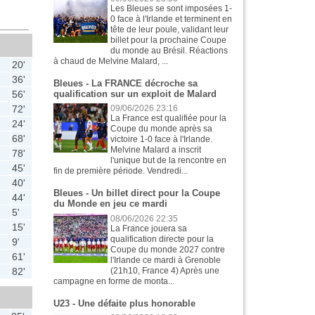
Les Bleues se sont imposées 1-
0 face à l'Irlande et terminent en
tête de leur poule, validant leur
billet pour la prochaine Coupe
du monde au Brésil. Réactions
à chaud de Melvine Malard, ...
20'
36'
Bleues - La FRANCE décroche sa
56'
qualification sur un exploit de Malard
72'
09/06/2026 23:16
La France est qualifiée pour la
24'
Coupe du monde après sa
68'
victoire 1-0 face à l'Irlande.
Melvine Malard a inscrit
78'
l'unique but de la rencontre en
45'
fin de première période. Vendredi...
40'
Bleues - Un billet direct pour la Coupe
44'
du Monde en jeu ce mardi
5'
08/06/2026 22:35
15'
La France jouera sa
qualification directe pour la
9'
Coupe du monde 2027 contre
61'
l'Irlande ce mardi à Grenoble
82'
(21h10, France 4) Après une
campagne en forme de monta...
U23 - Une défaite plus honorable