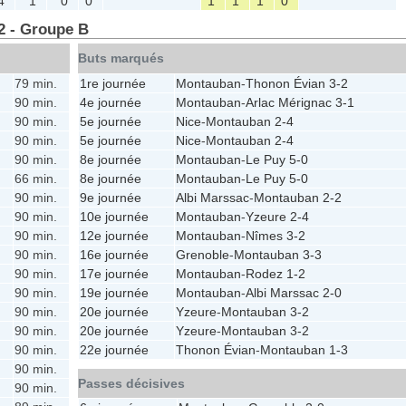
4
1
0
0
1
1
1
0
2 - Groupe B
Buts marqués
79 min.
1re journée
Montauban
-
Thonon Évian
3-2
90 min.
4e journée
Montauban
-
Arlac Mérignac
3-1
90 min.
5e journée
Nice
-
Montauban
2-4
90 min.
5e journée
Nice
-
Montauban
2-4
90 min.
8e journée
Montauban
-
Le Puy
5-0
66 min.
8e journée
Montauban
-
Le Puy
5-0
90 min.
9e journée
Albi Marssac
-
Montauban
2-2
90 min.
10e journée
Montauban
-
Yzeure
2-4
90 min.
12e journée
Montauban
-
Nîmes
3-2
90 min.
16e journée
Grenoble
-
Montauban
3-3
90 min.
17e journée
Montauban
-
Rodez
1-2
90 min.
19e journée
Montauban
-
Albi Marssac
2-0
90 min.
20e journée
Yzeure
-
Montauban
3-2
90 min.
20e journée
Yzeure
-
Montauban
3-2
90 min.
22e journée
Thonon Évian
-
Montauban
1-3
90 min.
Passes décisives
90 min.