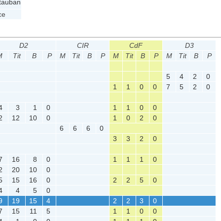
auban
ce
D2
CIR
CdF
D3
M
Tit
B
P
M
Tit
B
P
M
Tit
B
P
M
Tit
B
P
5
4
2
0
1
1
0
0
7
5
2
0
4
3
1
0
1
1
0
0
2
12
10
0
1
0
2
0
6
6
6
0
3
3
2
0
7
16
8
0
1
1
1
0
2
20
10
0
5
15
16
0
2
2
5
0
4
4
5
0
9
19
15
4
2
2
3
0
7
15
11
5
1
1
0
0