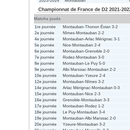
2023-2024
Montauban
Championnat de France de D2 2021-202
Matchs joués
1re journée
Montauban
-
Thonon Évian
3-2
2e journée
Nîmes
-
Montauban
2-2
4e journée
Montauban
-
Arlac Mérignac
3-1
5e journée
Nice
-
Montauban
2-4
6e journée
Montauban
-
Grenoble
2-0
7e journée
Rodez
-
Montauban
3-0
8e journée
Montauban
-
Le Puy
5-0
9e journée
Albi Marssac
-
Montauban
2-2
10e journée
Montauban
-
Yzeure
2-4
12e journée
Montauban
-
Nîmes
3-2
14e journée
Arlac Mérignac
-
Montauban
0-3
15e journée
Montauban
-
Nice
2-3
16e journée
Grenoble
-
Montauban
3-3
17e journée
Montauban
-
Rodez
1-2
18e journée
Le Puy
-
Montauban
3-4
19e journée
Montauban
-
Albi Marssac
2-0
20e journée
Yzeure
-
Montauban
3-2