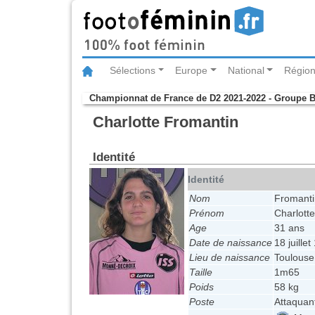
Sélections
Europe
National
Région
Championnat de France de D2 2021-2022 - Groupe 
Charlotte Fromantin
Identité
Identité
Nom
Fromanti
Prénom
Charlotte
Age
31 ans
Date de naissance
18 juille
Lieu de naissance
Toulouse
Taille
1m65
Poids
58 kg
Poste
Attaquan