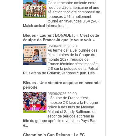
Cette rencontre amicale entre
l'équipe U20 américaine et une
sélection tricolore composée de
joueuses U21 a nettement
tourné en faveur des USA (5-0).
Match amical international ...
Bleues - Laurent BONADEI : « C'est cette
équipe de France-là que je veux voir »
05/06/2026 20:28
Au terme de la 5e journée des
éliminatoires de la Coupe du
monde 2027, l'équipe de
France féminine s'est imposée
2-0 sur la pelouse de la Polsat
Plus Arena de Gdansk, vendredi 5 juin. Des ...
Bleues - Une victoire acquise en seconde
période
05/06/2026 20:00
L'équipe de France s'est
imposée 2-0 face à la Pologne
grâce à des buts de Melvine
Malard et Sandy Baltimore en
seconde période et prend la
tête du groupe après le revers des Pays-Bas
e...
Champion’s Cup Rekupo : Le FC