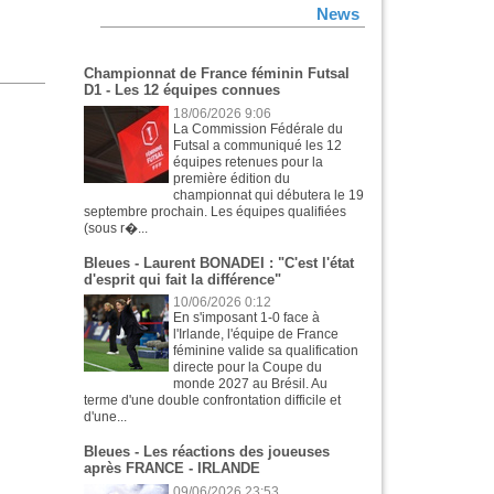
News
Championnat de France féminin Futsal
D1 - Les 12 équipes connues
18/06/2026 9:06
La Commission Fédérale du
Futsal a communiqué les 12
équipes retenues pour la
première édition du
championnat qui débutera le 19
septembre prochain. Les équipes qualifiées
(sous r�...
Bleues - Laurent BONADEI : "C'est l'état
d'esprit qui fait la différence"
10/06/2026 0:12
En s'imposant 1-0 face à
l'Irlande, l'équipe de France
féminine valide sa qualification
directe pour la Coupe du
monde 2027 au Brésil. Au
terme d'une double confrontation difficile et
d'une...
Bleues - Les réactions des joueuses
après FRANCE - IRLANDE
09/06/2026 23:53