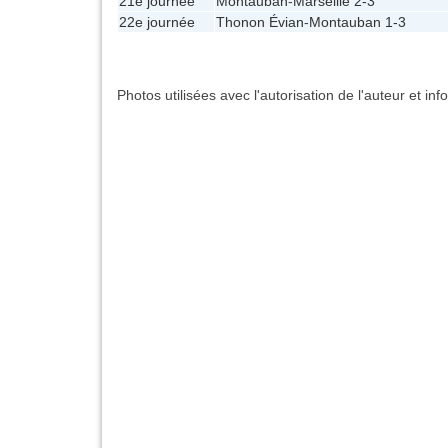
21e journée
Montauban
-
Marseille
2-3
22e journée
Thonon Évian
-
Montauban
1-3
Photos utilisées avec l'autorisation de l'auteur et in