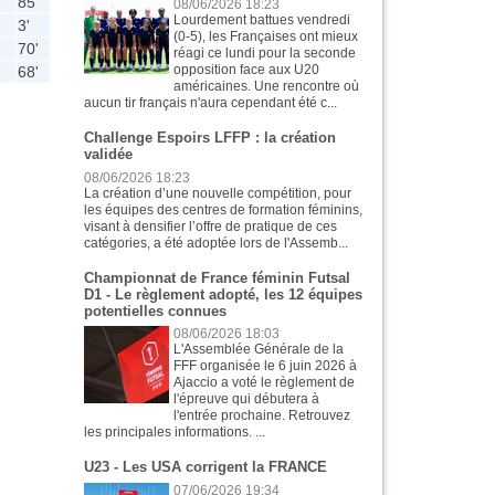
85'
08/06/2026 18:23
Lourdement battues vendredi
3'
(0-5), les Françaises ont mieux
70'
réagi ce lundi pour la seconde
opposition face aux U20
68'
américaines. Une rencontre où
aucun tir français n'aura cependant été c...
Challenge Espoirs LFFP : la création
validée
08/06/2026 18:23
La création d’une nouvelle compétition, pour
les équipes des centres de formation féminins,
visant à densifier l’offre de pratique de ces
catégories, a été adoptée lors de l'Assemb...
Championnat de France féminin Futsal
D1 - Le règlement adopté, les 12 équipes
potentielles connues
08/06/2026 18:03
L'Assemblée Générale de la
FFF organisée le 6 juin 2026 à
Ajaccio a voté le règlement de
l'épreuve qui débutera à
l'entrée prochaine. Retrouvez
les principales informations. ...
U23 - Les USA corrigent la FRANCE
07/06/2026 19:34