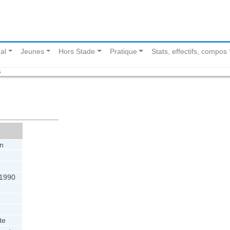
al
Jeunes
Hors Stade
Pratique
Stats, effectifs, compos
B
n
t 1990
te